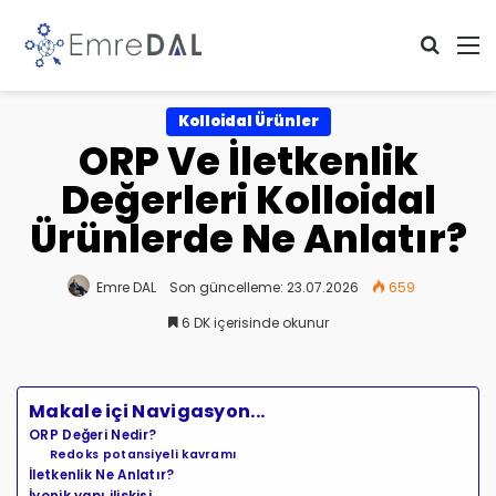
Arama 
M
Kolloidal Ürünler
ORP Ve İletkenlik
Değerleri Kolloidal
Ürünlerde Ne Anlatır?
Emre DAL
Son güncelleme: 23.07.2026
659
6 DK içerisinde okunur
Makale içi Navigasyon...
ORP Değeri Nedir?
Redoks potansiyeli kavramı
İletkenlik Ne Anlatır?
İyonik yapı ilişkisi