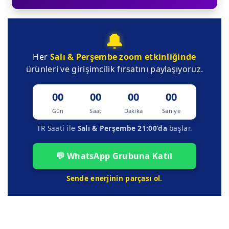
🔔
Her
Salı & Perşembe
zoom etkinliğinde
ürünleri ve girişimcilik fırsatını paylaşıyoruz.
00
00
00
00
Gün
Saat
Dakika
Saniye
TR Saati ile
Salı & Perşembe 21:00’da
başlar.
💬 WhatsApp Grubuna Katıl
Sende enerjinin parçası ol.