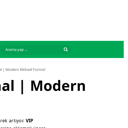
Arama
yap
nal | Modern Bitkisel Formül
...
onal | Modern
ek artıyor.
VIP