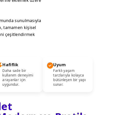
inlerine eklemek üzere
formunda sunulmasıyla
an, tamamen kişisel
ni çeşitlendirmek
Hafiflik
Uyum
Daha sade bir
Farklı yaşam
kullanım deneyimi
tarzlarıyla kolayca
arayanlar için
bütünleşen bir yapı
uygundur.
sunar.
let