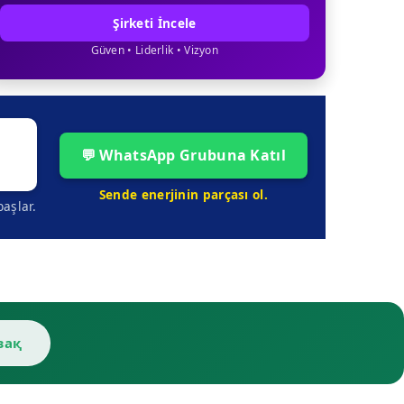
Şirketi İncele
Güven • Liderlik • Vizyon
💬 WhatsApp Grubuna Katıl
Sende enerjinin parçası ol.
aşlar.
зақ