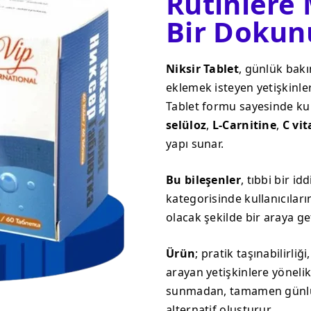
Rutinlere
Bir Dokun
Niksir Tablet
, günlük bakı
eklemek isteyen yetişkinler
Tablet formu sayesinde kul
selüloz
,
L-Carnitine
,
C vi
yapı sunar.
Bu bileşenler
, tıbbi bir i
kategorisinde kullanıcıları
olacak şekilde bir araya get
Ürün
; pratik taşınabilirli
arayan yetişkinlere yönelik
sunmadan, tamamen günlük
alternatif oluşturur.