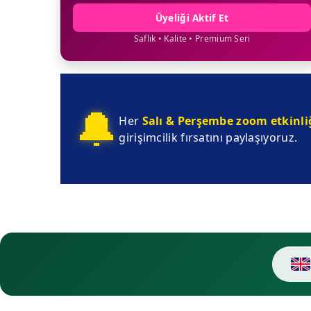
Üyeliği Aktif Et
Saflık • Kalite • Premium Seri
🔔
Her
Salı & Perşembe
zoom etkinli
girişimcilik fırsatını paylaşıyoruz.