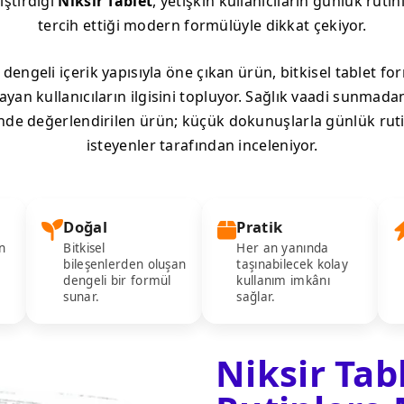
iştirdiği
Niksir Tablet
, yetişkin kullanıcıların günlük rut
tercih ettiği modern formülüyle dikkat çekiyor.
e dengeli içerik yapısıyla öne çıkan ürün, bitkisel tablet 
ayan kullanıcıların ilgisini topluyor. Sağlık vaadi sunmad
nde değerlendirilen ürün; küçük dokunuşlarla günlük ruti
isteyenler tarafından inceleniyor.
Doğal
Pratik
n
Bitkisel
Her an yanında
bileşenlerden oluşan
taşınabilecek kolay
dengeli bir formül
kullanım imkânı
sunar.
sağlar.
Niksir Tab