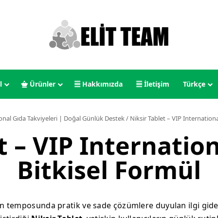
l
Ürünler
Hakkımızda
İletişim
Türkçe
onal Gıda Takviyeleri | Doğal Günlük Destek
/
Niksir Tablet – VIP Internatio
t – VIP Internati
Bitkisel Formül
 temposunda pratik ve sade çözümlere duyulan ilgi gider