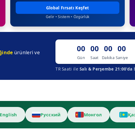
Global Fırsatı Keşfet
Gelir • Sistem • Özgürlük
00
00
00
00
ğinde
ürünleri ve
Gün
Saat
Dakika
Saniye
TR Saati ile
Salı & Perşembe 21:00’da
b
English
Русский
Монгол
Қа