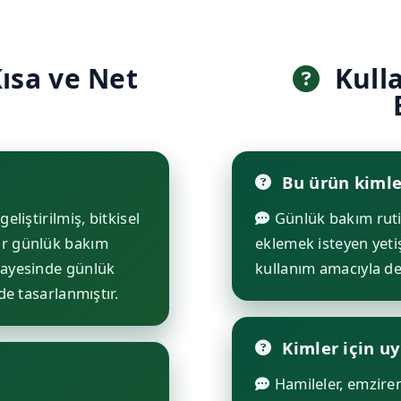
ısa ve Net
Kull
Bu ürün kimle
geliştirilmiş, bitkisel
Günlük bakım rutini
ir günlük bakım
eklemek isteyen yetiş
sayesinde günlük
kullanım amacıyla değ
de tasarlanmıştır.
Kimler için u
Hamileler, emziren