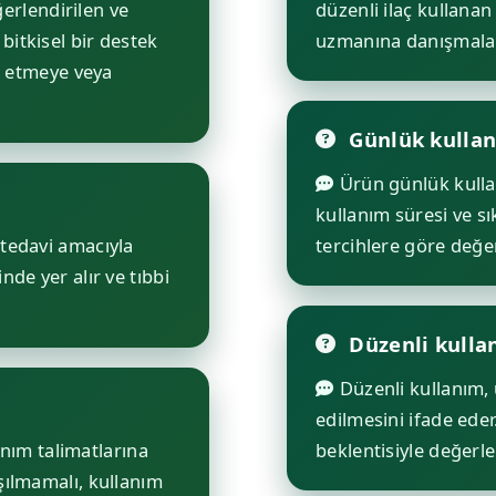
erlendirilen ve
düzenli ilaç kullana
bitkisel bir destek
uzmanına danışmaları
vi etmeye veya
Günlük kulla
Ürün günlük kulla
kullanım süresi ve sık
e tedavi amacıyla
tercihlere göre değer
nde yer alır ve tıbbi
Düzenli kulla
Düzenli kullanım,
edilmesini ifade eder.
nım talimatlarına
beklentisiyle değerle
aşılmamalı, kullanım