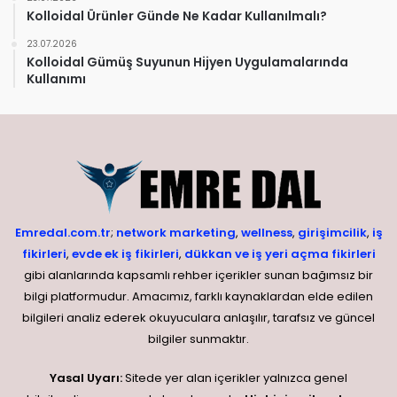
Kolloidal Ürünler Günde Ne Kadar Kullanılmalı?
23.07.2026
Kolloidal Gümüş Suyunun Hijyen Uygulamalarında
Kullanımı
Emredal.com.tr
;
network marketing
,
wellness
,
girişimcilik
,
iş
fikirleri
,
evde ek iş fikirleri
,
dükkan ve iş yeri açma fikirleri
gibi alanlarında kapsamlı rehber içerikler sunan bağımsız bir
bilgi platformudur. Amacımız, farklı kaynaklardan elde edilen
bilgileri analiz ederek okuyuculara anlaşılır, tarafsız ve güncel
bilgiler sunmaktır.
Yasal Uyarı:
Sitede yer alan içerikler yalnızca genel