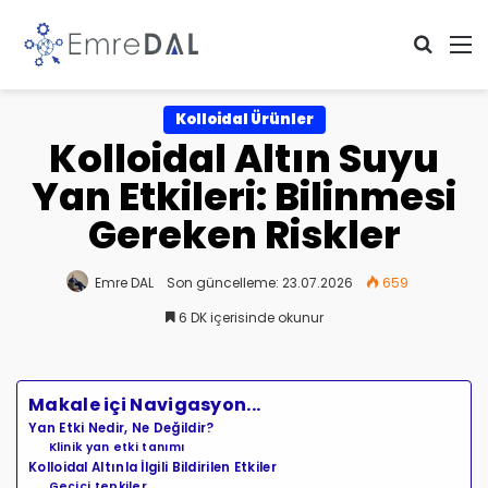
Arama 
M
Kolloidal Ürünler
Kolloidal Altın Suyu
Yan Etkileri: Bilinmesi
Gereken Riskler
Emre DAL
Son güncelleme: 23.07.2026
659
6 DK içerisinde okunur
Makale içi Navigasyon...
Yan Etki Nedir, Ne Değildir?
Klinik yan etki tanımı
Kolloidal Altınla İlgili Bildirilen Etkiler
Geçici tepkiler