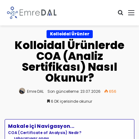
Arama 
M
Kolloidal Ürünler
Kolloidal Ürünlerde
COA (Analiz
Sertifikası) Nasıl
Okunur?
Emre DAL
Son güncelleme: 23.07.2026
656
6 DK içerisinde okunur
Makale içi Navigasyon...
COA (Certificate of Analysis) Nedir?
Laboratuvar onayı