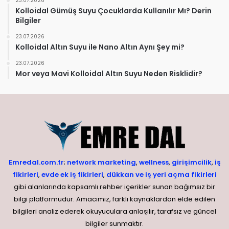
23.07.2026
Kolloidal Gümüş Suyu Çocuklarda Kullanılır Mı? Derin
Bilgiler
23.07.2026
Kolloidal Altın Suyu ile Nano Altın Aynı Şey mi?
23.07.2026
Mor veya Mavi Kolloidal Altın Suyu Neden Risklidir?
Emredal.com.tr
;
network marketing
,
wellness
,
girişimcilik
,
iş
fikirleri
,
evde ek iş fikirleri
,
dükkan ve iş yeri açma fikirleri
gibi alanlarında kapsamlı rehber içerikler sunan bağımsız bir
bilgi platformudur. Amacımız, farklı kaynaklardan elde edilen
bilgileri analiz ederek okuyuculara anlaşılır, tarafsız ve güncel
bilgiler sunmaktır.