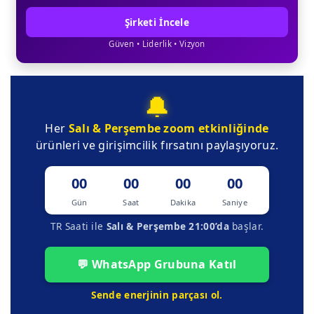
Şirketi İncele
Güven • Liderlik • Vizyon
🔔
Her
Salı & Perşembe
zoom etkinliğinde
ürünleri ve girişimcilik fırsatını paylaşıyoruz.
00
00
00
00
Gün
Saat
Dakika
Saniye
TR Saati ile
Salı & Perşembe 21:00’da
başlar.
💬 WhatsApp Grubuna Katıl
Sende enerjinin parçası ol.