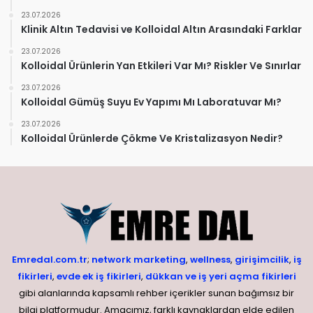
23.07.2026
Klinik Altın Tedavisi ve Kolloidal Altın Arasındaki Farklar
23.07.2026
Kolloidal Ürünlerin Yan Etkileri Var Mı? Riskler Ve Sınırlar
23.07.2026
Kolloidal Gümüş Suyu Ev Yapımı Mı Laboratuvar Mı?
23.07.2026
Kolloidal Ürünlerde Çökme Ve Kristalizasyon Nedir?
Emredal.com.tr
;
network marketing
,
wellness
,
girişimcilik
,
iş
fikirleri
,
evde ek iş fikirleri
,
dükkan ve iş yeri açma fikirleri
gibi alanlarında kapsamlı rehber içerikler sunan bağımsız bir
bilgi platformudur. Amacımız, farklı kaynaklardan elde edilen