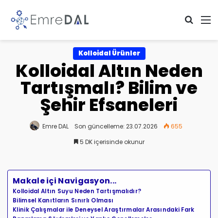
Arama 
M
Kolloidal Ürünler
Kolloidal Altın Neden
Tartışmalı? Bilim ve
Şehir Efsaneleri
Emre DAL
Son güncelleme: 23.07.2026
655
5 DK içerisinde okunur
Makale içi Navigasyon...
Kolloidal Altın Suyu Neden Tartışmalıdır?
Bilimsel Kanıtların Sınırlı Olması
Klinik Çalışmalar ile Deneysel Araştırmalar Arasındaki Fark