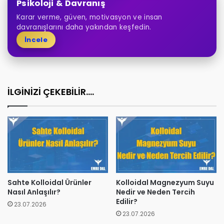
Psikoloji & Davranış
Karar verme, güven, motivasyon ve insan
davranışlarını daha yakından keşfedin.
İncele
İLGİNİZİ ÇEKEBİLİR....
Sahte Kolloidal Ürünler
Kolloidal Magnezyum Suyu
Nasıl Anlaşılır?
Nedir ve Neden Tercih
Edilir?
23.07.2026
23.07.2026