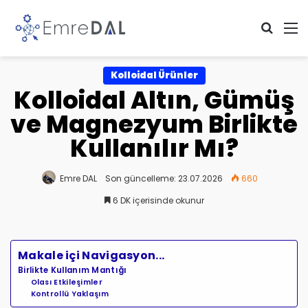
Arama 
M
Kolloidal Ürünler
Kolloidal Altın, Gümüş
ve Magnezyum Birlikte
Kullanılır Mı?
Emre DAL
Son güncelleme: 23.07.2026
660
6 DK içerisinde okunur
Makale içi Navigasyon...
Birlikte Kullanım Mantığı
Olası Etkileşimler
Kontrollü Yaklaşım