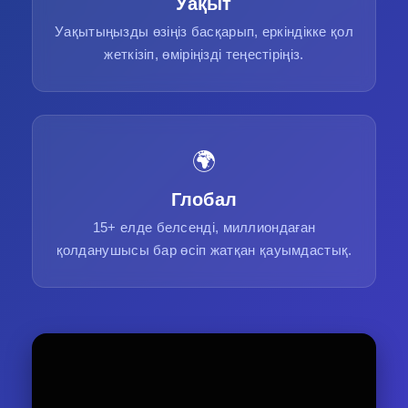
Уақыт
Уақытыңызды өзіңіз басқарып, еркіндікке қол
жеткізіп, өміріңізді теңестіріңіз.
🌍
Глобал
15+ елде белсенді, миллиондаған
қолданушысы бар өсіп жатқан қауымдастық.