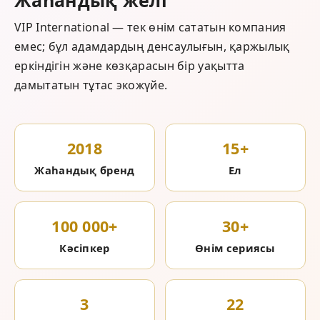
VIP International — тек өнім сататын компания
емес; бұл адамдардың денсаулығын, қаржылық
еркіндігін және көзқарасын бір уақытта
дамытатын тұтас экожүйе.
2018
15+
Жаһандық бренд
Ел
100 000+
30+
Кәсіпкер
Өнім сериясы
3
22