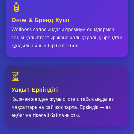
🧴
Өнім & Бренд Күші
Wellness саласындағы премиум өнімдермен
сенім қалыптастыр және халықаралық брендтің
құндылығының бір бөлігі бол.
⏳
Уақыт Еркіндігі
Қалаған жерден жұмыс істеп, табысыңды өз
мақсаттарыңа сай жоспарла. Еркіндік — өз
еңбегіңе тікелей байланысты.