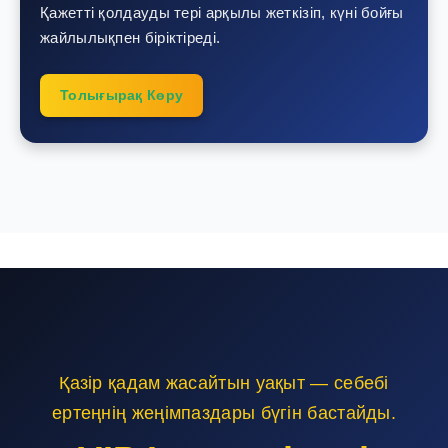
Қажетті қолдауды тері арқылы жеткізіп, күні бойғы
жайлылықпен біріктіреді.
Толығырақ Көру
Қазір қадам жасайтын уақыт — себебі
ертеңнің жеңімпаздары бүгін бастайды.