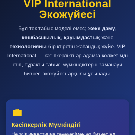
VIP International
Экожүйесі
Бұл тек табыс моделі емес;
жеке даму
,
көшбасшылық
,
қауымдастық
және
технологияны
біріктіретін жаһандық жүйе. VIP
International — кәсіпкерлікті әр адамға қолжетімді
етіп, тұрақты табыс мүмкіндіктерін заманауи
бизнес экожүйесі арқылы ұсынады.
💼
Кәсіпкерлік Мүмкіндігі
Нөлдік инвестиция тәуекелімен өз бизнесіңді