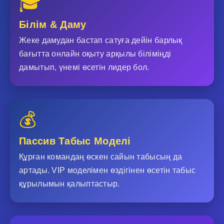
🎓
Білім & Даму
Жеке дамудан бастап сатуға дейін барлық
бағытта онлайн оқыту арқылы біліміңді
дамытып, үнемі өсетін лидер бол.
💰
Пассив Табыс Моделі
Құрған командаң өскен сайын табысың да
артады. VIP моделімен өздігінен өсетін табыс
құрылымын қалыптастыр.