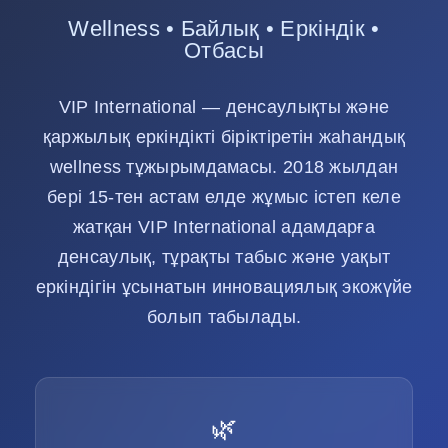
Wellness • Байлық • Еркіндік •
Отбасы
VIP International — денсаулықты және
қаржылық еркіндікті біріктіретін жаһандық
wellness тұжырымдамасы. 2018 жылдан
бері 15-тен астам елде жұмыс істеп келе
жатқан VIP International адамдарға
денсаулық, тұрақты табыс және уақыт
еркіндігін ұсынатын инновациялық экожүйе
болып табылады.
🌿