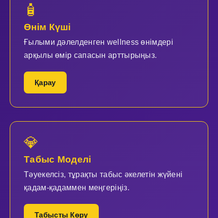
🧴
Өнім Күші
Ғылыми дәлелденген wellness өнімдері
арқылы өмір сапасын арттырыңыз.
Қарау
💎
Табыс Моделі
Тәуекелсіз, тұрақты табыс әкелетін жүйені
қадам-қадаммен меңгеріңіз.
Табысты Көру