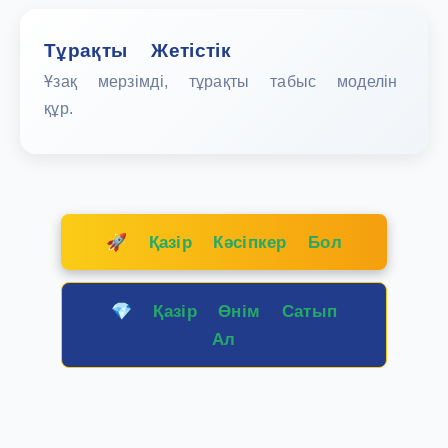
Тұрақты Жетістік
Ұзақ мерзімді, тұрақты табыс моделін
құр.
🚀 Қазір Кәсіпкер Бол
💎 Қазір Өнім Сатып
Ал