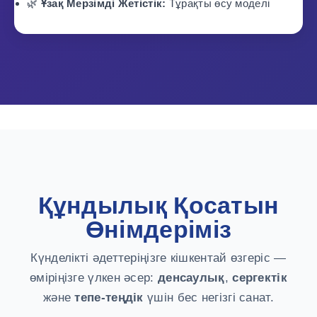
🌿
Ұзақ Мерзімді Жетістік:
Тұрақты өсу моделі
Құндылық Қосатын
Өнімдеріміз
Күнделікті әдеттеріңізге кішкентай өзгеріс —
өміріңізге үлкен әсер:
денсаулық
,
сергектік
және
тепе-теңдік
үшін бес негізгі санат.