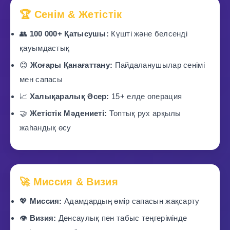
🏆 Сенім & Жетістік
👥
100 000+ Қатысушы:
Күшті және белсенді
қауымдастық
😊
Жоғары Қанағаттану:
Пайдаланушылар сенімі
мен сапасы
📈
Халықаралық Әсер:
15+ елде операция
🤝
Жетістік Мәдениеті:
Топтық рух арқылы
жаһандық өсу
🚀 Миссия & Визия
💖
Миссия:
Адамдардың өмір сапасын жақсарту
👁️
Визия:
Денсаулық пен табыс теңгерімінде