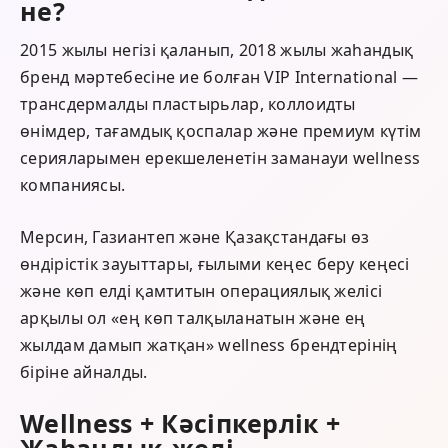
не?
2015 жылы негізі қаланып, 2018 жылы жаһандық
бренд мәртебесіне ие болған VIP International —
трансдермалды пластырьлар, коллоидты
өнімдер, тағамдық қоспалар және премиум күтім
серияларымен ерекшеленетін заманауи wellness
компаниясы.
Мерсин, Газиантеп және Қазақстандағы өз
өндірістік зауыттары, ғылыми кеңес беру кеңесі
және көп елді қамтитын операциялық желісі
арқылы ол «ең көп талқыланатын және ең
жылдам дамып жатқан» wellness брендтерінің
біріне айналды.
Wellness + Кәсіпкерлік +
Жаһандық желі