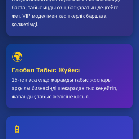
баста, табысыңды өзің басқаратын деңгейге
жет. VIP моделімен кәсіпкерлік баршаға
қолжетімді.
🌍
Глобал Табыс Жүйесі
15-тен аса елде жарамды табыс жоспары
арқылы бизнесіңді шекарадан тыс кеңейтіп,
жаһандық табыс желісіне қосыл.
📱