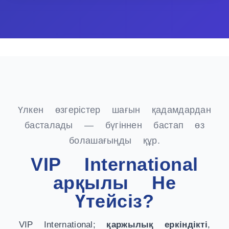
Үлкен өзгерістер шағын қадамдардан
басталады — бүгіннен бастап өз
болашағыңды құр.
VIP International
арқылы Не
Үтейсіз?
VIP International;
қаржылық еркіндікті
,