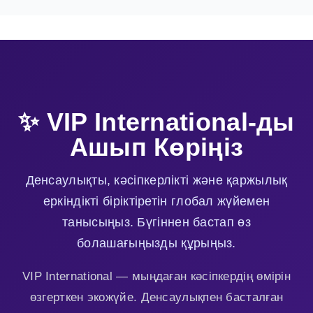
✨ VIP International-ды
Ашып Көріңіз
Денсаулықты, кәсіпкерлікті және қаржылық
еркіндікті біріктіретін глобал жүйемен
танысыңыз. Бүгіннен бастап өз
болашағыңызды құрыңыз.
VIP International — мыңдаған кәсіпкердің өмірін
өзгерткен экожүйе. Денсаулықпен басталған