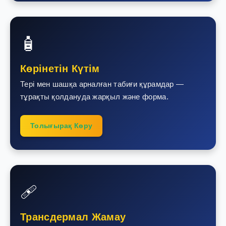
🧴
Көрінетін Күтім
Тері мен шашқа арналған табиғи құрамдар —
тұрақты қолдануда жарқыл және форма.
Толығырақ Көру
🩹
Трансдермал Жамау