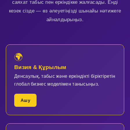
саяхат табыс пен еркіндікке жалғасады. Енді
кезек сізде — өз әлеуетіңізді шынайы нәтижеге
айналдырыңыз.
🌍
Визия & Құрылым
Денсаулық, табыс және еркіндікті біріктіретін
глобал бизнес моделімен танысыңыз.
Ашу