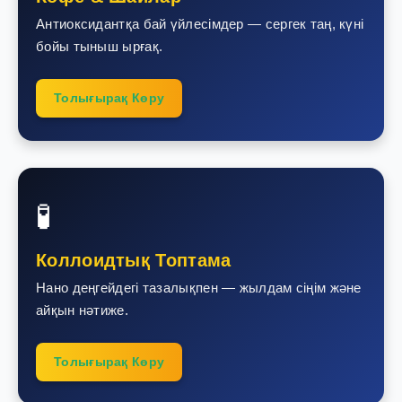
Антиоксидантқа бай үйлесімдер — сергек таң, күні
бойы тыныш ырғақ.
Толығырақ Көру
🧪
Коллоидтық Топтама
Нано деңгейдегі тазалықпен — жылдам сіңім және
айқын нәтиже.
Толығырақ Көру