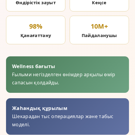
Өндірістік зауыт
Кеңсе
98%
10M+
Қанағаттану
Пайдаланушы
Wellness бағыты
Ғылыми негізделген өнімдер арқылы өмір
сапасын қолдайды.
Жаһандық құрылым
Шекарадан тыс операциялар және табыс
моделі.