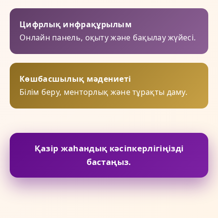
Цифрлық инфрақұрылым
Онлайн панель, оқыту және бақылау жүйесі.
Көшбасшылық мәдениеті
Білім беру, менторлық және тұрақты даму.
Қазір жаһандық кәсіпкерлігіңізді
бастаңыз.