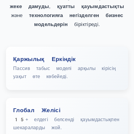
жеке дамуды
,
қуатты қауымдастықты
және
технологияға негізделген бизнес
модельдерін
біріктіреді.
Қаржылық Еркіндік
Пассив табыс моделі арқылы кірісің
уақыт өте көбейеді.
Глобал Желісі
15+ елдегі белсенді қауымдастықпен
шекараларды жой.