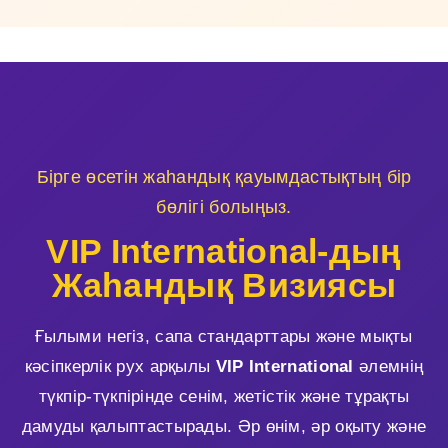
Бірге өсетін жаһандық қауымдастықтың бір
бөлігі болыңыз.
VIP International-дың
Жаһандық Визиясы
Ғылыми негіз, сапа стандарттары және мықты
кәсіпкерлік рух арқылы
VIP International
әлемнің
түкпір-түкпірінде сенім, жетістік және тұрақты
дамуды қалыптастырады. Әр өнім, әр оқыту және