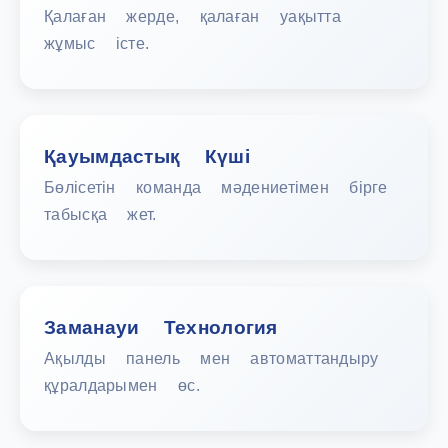
Қалаған жерде, қалаған уақытта
жұмыс істе.
Қауымдастық Күші
Бөлісетін команда мәдениетімен бірге
табысқа жет.
Заманауи Технология
Ақылды панель мен автоматтандыру
құралдарымен өс.