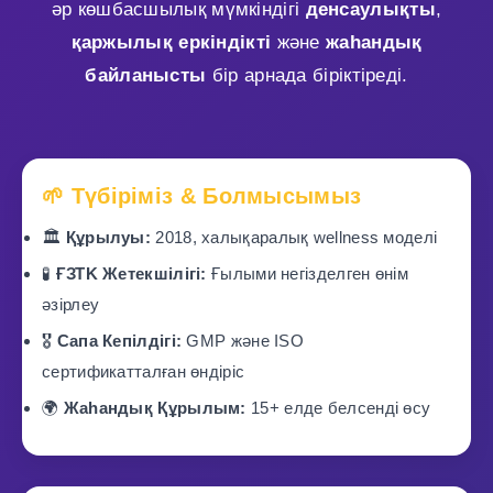
әр көшбасшылық мүмкіндігі
денсаулықты
,
қаржылық еркіндікті
және
жаһандық
байланысты
бір арнада біріктіреді.
🌱 Түбіріміз & Болмысымыз
🏛️
Құрылуы:
2018, халықаралық wellness моделі
🧪
ҒЗТK Жетекшілігі:
Ғылыми негізделген өнім
әзірлеу
🎖️
Сапа Кепілдігі:
GMP және ISO
сертификатталған өндіріс
🌍
Жаһандық Құрылым:
15+ елде белсенді өсу