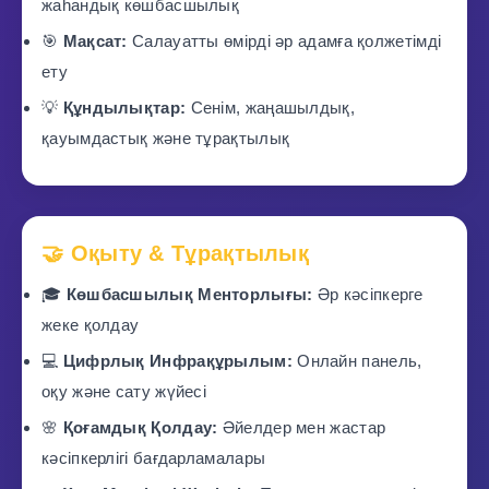
жаһандық көшбасшылық
🎯
Мақсат:
Салауатты өмірді әр адамға қолжетімді
ету
💡
Құндылықтар:
Сенім, жаңашылдық,
қауымдастық және тұрақтылық
🤝 Оқыту & Тұрақтылық
🎓
Көшбасшылық Менторлығы:
Әр кәсіпкерге
жеке қолдау
💻
Цифрлық Инфрақұрылым:
Онлайн панель,
оқу және сату жүйесі
🌸
Қоғамдық Қолдау:
Әйелдер мен жастар
кәсіпкерлігі бағдарламалары