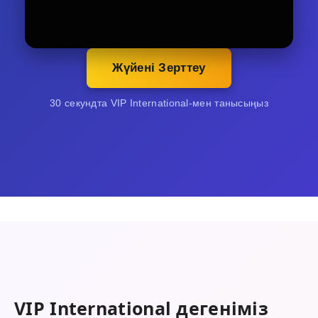
Жүйені Зерттеу
30 секундта VIP International-мен танысыңыз
VIP International дегеніміз