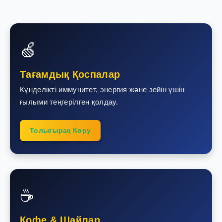
🍏
Тағамдық Қоспалар
Күнделікті иммунитет, энергия және зейін үшін
ғылыми теңгерілген қолдау.
Толығырақ Көру
☕
Кофе & Шайлар