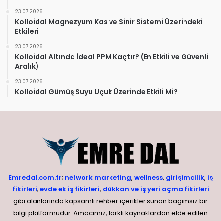
23.07.2026
Kolloidal Magnezyum Kas ve Sinir Sistemi Üzerindeki
Etkileri
23.07.2026
Kolloidal Altında İdeal PPM Kaçtır? (En Etkili ve Güvenli
Aralık)
23.07.2026
Kolloidal Gümüş Suyu Uçuk Üzerinde Etkili Mi?
Emredal.com.tr
;
network marketing
,
wellness
,
girişimcilik
,
iş
fikirleri
,
evde ek iş fikirleri
,
dükkan ve iş yeri açma fikirleri
gibi alanlarında kapsamlı rehber içerikler sunan bağımsız bir
bilgi platformudur. Amacımız, farklı kaynaklardan elde edilen