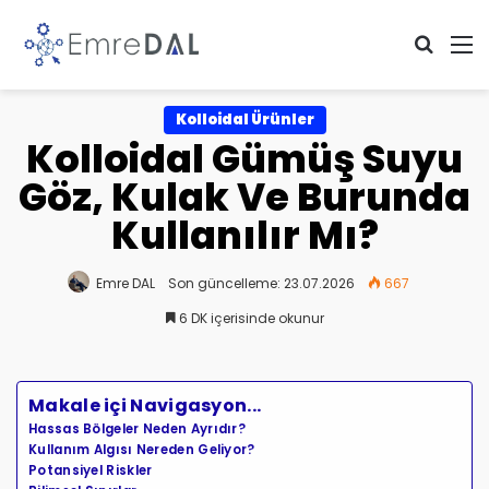
Arama 
M
Kolloidal Ürünler
Kolloidal Gümüş Suyu
Göz, Kulak Ve Burunda
Kullanılır Mı?
Emre DAL
Son güncelleme: 23.07.2026
667
6 DK içerisinde okunur
Makale içi Navigasyon...
Hassas Bölgeler Neden Ayrıdır?
Kullanım Algısı Nereden Geliyor?
Potansiyel Riskler