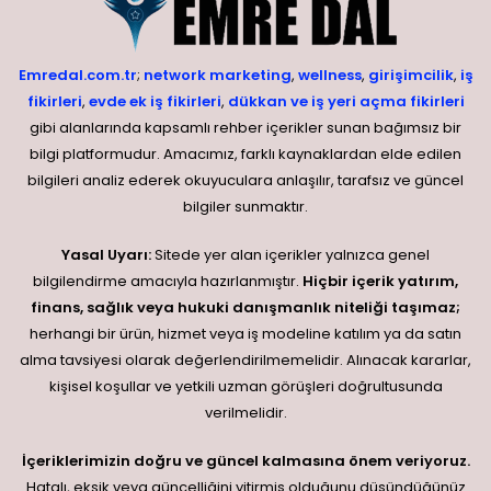
Emredal.com.tr
;
network marketing
,
wellness
,
girişimcilik
,
iş
fikirleri
,
evde ek iş fikirleri
,
dükkan ve iş yeri açma fikirleri
gibi alanlarında kapsamlı rehber içerikler sunan bağımsız bir
bilgi platformudur. Amacımız, farklı kaynaklardan elde edilen
bilgileri analiz ederek okuyuculara anlaşılır, tarafsız ve güncel
bilgiler sunmaktır.
Yasal Uyarı:
Sitede yer alan içerikler yalnızca genel
bilgilendirme amacıyla hazırlanmıştır.
Hiçbir içerik yatırım,
finans, sağlık veya hukuki danışmanlık niteliği taşımaz;
herhangi bir ürün, hizmet veya iş modeline katılım ya da satın
alma tavsiyesi olarak değerlendirilmemelidir. Alınacak kararlar,
kişisel koşullar ve yetkili uzman görüşleri doğrultusunda
verilmelidir.
İçeriklerimizin doğru ve güncel kalmasına önem veriyoruz.
Hatalı, eksik veya güncelliğini yitirmiş olduğunu düşündüğünüz