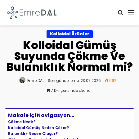
Arama 
M
Kolloidal Ürünler
Kolloidal Gümüş
Suyunda Çökme Ve
Bulanıklık Normal mi?
Emre DAL
Son güncelleme: 23.07.2026
662
7 DK içerisinde okunur
Makale içi Navigasyon...
Çökme Nedir?
Kolloidal Gümüş Neden Çöker?
Bulanıklık Neden Oluşur?