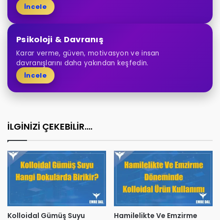
İncele
Psikoloji & Davranış
Karar verme, güven, motivasyon ve insan
davranışlarını daha yakından keşfedin.
İncele
İLGİNİZİ ÇEKEBİLİR....
Kolloidal Gümüş Suyu
Hamilelikte Ve Emzirme