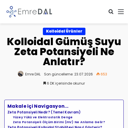
Arama 
M
Kolloidal Ürünler
Kolloidal Gümüş Suyu
Zeta Potansiyeli Ne
Anlatır?
Emre DAL
Son güncelleme: 23.07.2026
653
6 DK içerisinde okunur
Makale içi Navigasyon...
Zeta Potansiyeli Nedir? (Temel Kavram)
Yüzey Yükü ve Elektrostatik Denge
Zeta Potansiyeli Ölçüm Birimi (mV) Ne Anlama Gelir?
Zeta Potansiyeli Kolloidal Stabiliteyi Nasıl Gösterir?