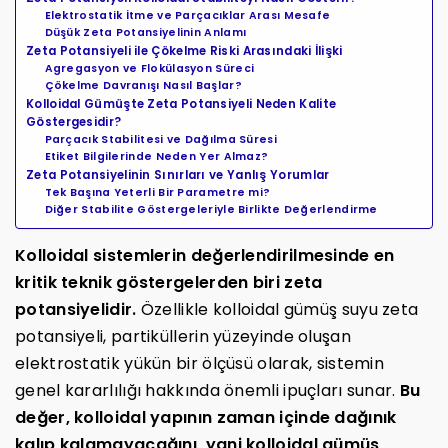
Elektrostatik İtme ve Parçacıklar Arası Mesafe
Düşük Zeta Potansiyelinin Anlamı
Zeta Potansiyeli ile Çökelme Riski Arasındaki İlişki
Agregasyon ve Flokülasyon Süreci
Çökelme Davranışı Nasıl Başlar?
Kolloidal Gümüşte Zeta Potansiyeli Neden Kalite
Göstergesidir?
Parçacık Stabilitesi ve Dağılma Süresi
Etiket Bilgilerinde Neden Yer Almaz?
Zeta Potansiyelinin Sınırları ve Yanlış Yorumlar
Tek Başına Yeterli Bir Parametre mi?
Diğer Stabilite Göstergeleriyle Birlikte Değerlendirme
Kolloidal sistemlerin değerlendirilmesinde en
kritik teknik göstergelerden biri zeta
potansiyelidir.
Özellikle kolloidal gümüş suyu zeta
potansiyeli, partiküllerin yüzeyinde oluşan
elektrostatik yükün bir ölçüsü olarak, sistemin
genel kararlılığı hakkında önemli ipuçları sunar.
Bu
değer, kolloidal yapının zaman içinde dağınık
kalıp kalamayacağını, yani kolloidal gümüş