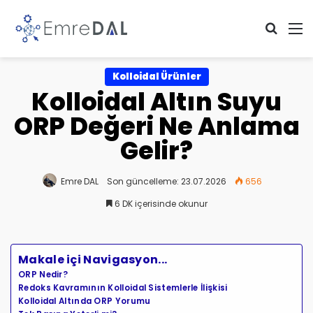
Arama 
M
Kolloidal Ürünler
Kolloidal Altın Suyu
ORP Değeri Ne Anlama
Gelir?
Emre DAL
Son güncelleme: 23.07.2026
656
6 DK içerisinde okunur
Makale içi Navigasyon...
ORP Nedir?
Redoks Kavramının Kolloidal Sistemlerle İlişkisi
Kolloidal Altında ORP Yorumu