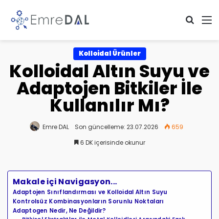
Arama 
M
Kolloidal Ürünler
Kolloidal Altın Suyu ve
Adaptojen Bitkiler İle
Kullanılır Mı?
Emre DAL
Son güncelleme: 23.07.2026
659
6 DK içerisinde okunur
Makale içi Navigasyon...
Adaptojen Sınıflandırması ve Kolloidal Altın Suyu
Kontrolsüz Kombinasyonların Sorunlu Noktaları
Adaptogen Nedir, Ne Değildir?