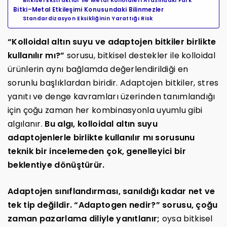
Bitkisel Ekstraktlar ile Metal Kolloidleri Arasındaki Fark
Bitki–Metal Etkileşimi Konusundaki Bilinmezler
Standardizasyon Eksikliğinin Yarattığı Risk
“Kolloidal altın suyu ve adaptojen bitkiler birlikte
kullanılır mı?”
sorusu, bitkisel destekler ile kolloidal
ürünlerin aynı bağlamda değerlendirildiği en
sorunlu başlıklardan biridir. Adaptojen bitkiler, stres
yanıtı ve denge kavramları üzerinden tanımlandığı
için çoğu zaman her kombinasyonla uyumlu gibi
algılanır.
Bu algı, kolloidal altın suyu
adaptojenlerle birlikte kullanılır mı sorusunu
teknik bir incelemeden çok, genelleyici bir
beklentiye dönüştürür.
Adaptojen sınıflandırması, sanıldığı kadar net ve
tek tip değildir. “Adaptogen nedir?” sorusu, çoğu
zaman pazarlama diliyle yanıtlanır;
oysa bitkisel