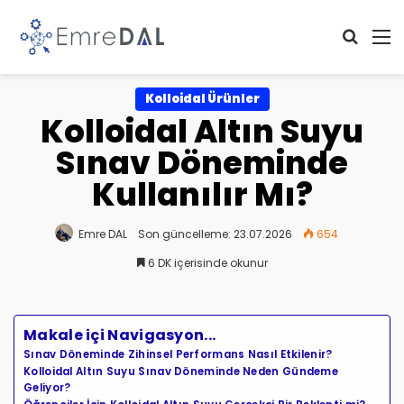
Arama 
M
Kolloidal Ürünler
Kolloidal Altın Suyu
Sınav Döneminde
Kullanılır Mı?
Emre DAL
Son güncelleme: 23.07.2026
654
6 DK içerisinde okunur
Makale içi Navigasyon...
Sınav Döneminde Zihinsel Performans Nasıl Etkilenir?
Kolloidal Altın Suyu Sınav Döneminde Neden Gündeme
Geliyor?