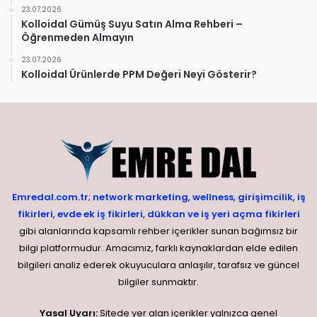
23.07.2026
Kolloidal Gümüş Suyu Satın Alma Rehberi –
Öğrenmeden Almayın
23.07.2026
Kolloidal Ürünlerde PPM Değeri Neyi Gösterir?
Emredal.com.tr
;
network marketing
,
wellness
,
girişimcilik
,
iş
fikirleri
,
evde ek iş fikirleri
,
dükkan ve iş yeri açma fikirleri
gibi alanlarında kapsamlı rehber içerikler sunan bağımsız bir
bilgi platformudur. Amacımız, farklı kaynaklardan elde edilen
bilgileri analiz ederek okuyuculara anlaşılır, tarafsız ve güncel
bilgiler sunmaktır.
Yasal Uyarı:
Sitede yer alan içerikler yalnızca genel