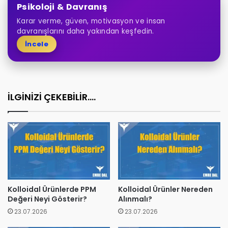
Psikoloji & Davranış
Karar verme, güven, motivasyon ve insan
davranışlarını daha yakından keşfedin.
İncele
İLGİNİZİ ÇEKEBİLİR....
Kolloidal Ürünlerde PPM
Kolloidal Ürünler Nereden
Değeri Neyi Gösterir?
Alınmalı?
23.07.2026
23.07.2026