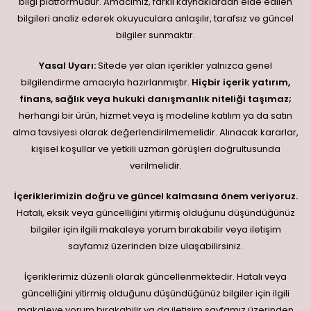
bilgi platformudur. Amacımız, farklı kaynaklardan elde edilen
bilgileri analiz ederek okuyuculara anlaşılır, tarafsız ve güncel
bilgiler sunmaktır.
Yasal Uyarı:
Sitede yer alan içerikler yalnızca genel
bilgilendirme amacıyla hazırlanmıştır.
Hiçbir içerik yatırım,
finans, sağlık veya hukuki danışmanlık niteliği taşımaz;
herhangi bir ürün, hizmet veya iş modeline katılım ya da satın
alma tavsiyesi olarak değerlendirilmemelidir. Alınacak kararlar,
kişisel koşullar ve yetkili uzman görüşleri doğrultusunda
verilmelidir.
İçeriklerimizin doğru ve güncel kalmasına önem veriyoruz.
Hatalı, eksik veya güncelliğini yitirmiş olduğunu düşündüğünüz
bilgiler için ilgili makaleye yorum bırakabilir veya iletişim
sayfamız üzerinden bize ulaşabilirsiniz.
İçeriklerimiz düzenli olarak güncellenmektedir. Hatalı veya
güncelliğini yitirmiş olduğunu düşündüğünüz bilgiler için ilgili
makaleye yorum bırakabilir ya da iletişim sayfamız üzerinden