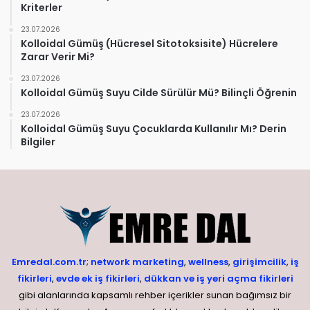
Kriterler
23.07.2026
Kolloidal Gümüş (Hücresel Sitotoksisite) Hücrelere
Zarar Verir Mi?
23.07.2026
Kolloidal Gümüş Suyu Cilde Sürülür Mü? Bilinçli Öğrenin
23.07.2026
Kolloidal Gümüş Suyu Çocuklarda Kullanılır Mı? Derin
Bilgiler
Emredal.com.tr
;
network marketing
,
wellness
,
girişimcilik
,
iş
fikirleri
,
evde ek iş fikirleri
,
dükkan ve iş yeri açma fikirleri
gibi alanlarında kapsamlı rehber içerikler sunan bağımsız bir