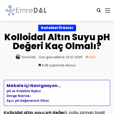
Arama 
M
Kolloidal Ürünler
Kolloidal Altın Suyu pH
Değeri Kaç Olmalı?
Emre DAL
Son güncelleme: 23.07.2026
658
6 DK içerisinde okunur
Makale içi Navigasyon...
pH ve Stabilite İlişkisi
Denge Noktası
Aşırı pH Değerlerinin Etkisi
Kolloidal altın suyu pH değeri,
çoğu zaman basit