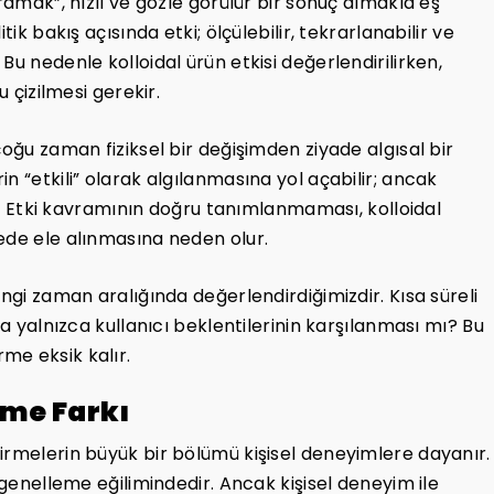
ramak”, hızlı ve gözle görülür bir sonuç almakla eş
ik bakış açısında etki; ölçülebilir, tekrarlanabilir ve
Bu nedenle kolloidal ürün etkisi değerlendirilirken,
u çizilmesi gerekir.
çoğu zaman fiziksel bir değişimden ziyade algısal bir
n “etkili” olarak algılanmasına yol açabilir; ancak
ir. Etki kavramının doğru tanımlanmaması, kolloidal
ede ele alınmasına neden olur.
angi zaman aralığında değerlendirdiğimizdir. Kısa süreli
sa yalnızca kullanıcı beklentilerinin karşılanması mı? Bu
me eksik kalır.
eme Farkı
irmelerin büyük bir bölümü kişisel deneyimlere dayanır.
 genelleme eğilimindedir. Ancak kişisel deneyim ile