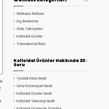
Wellness Kategorileri
Wellness Rehberi
Dış Beslenme
Gıda Takviyeleri
Kolloidal Ürünler
Transdermal Bant
Kolloidal Ürünler Hakkında 20
Soru
Tyndall Etkisi Nedir
en
Zeta Potansiyeli Nedir
;
Kolloidal Ürünler Nedir
n
Kolloidal Teknoloji Nedir
Kolloidal Ürünlerde Stabilite