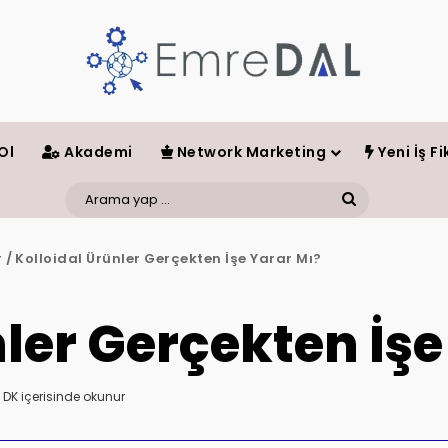
Ol
Akademi
Network Marketing
Yeni İş Fik
Arama
yap
r
/
Kolloidal Ürünler Gerçekten İşe Yarar Mı?
...
nler Gerçekten İşe
 DK içerisinde okunur