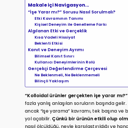
Makale içi Navigasyon...
“İşe Yarar mı?” Sorusu Nasıl Sorulmalı?
Etki Kavramının Tanımı
Kişisel Deneyim ile Genelleme Farkı
Algılanan Etki ve Gerçeklik
Kısa Vadeli Hissiyat
Beklenti Etkisi
Kanıt ve Deneyim Ayrımı
Bilimsel Kanıt Sınırı
Kullanıcı Deneyimlerinin Rolü
Gerçekçi Değerlendirme Çerçevesi
Ne Beklenmeli, Ne Beklenmemeli
Bilinçli Yaklaşım
“Kolloidal ürünler gerçekten işe yarar mı?”
fazla yanlış anlaşılan soruların başında gelir.
ancak “işe yarama” kavramı, tek başına ve b
yol açabilir.
Çünkü bir ürünün etkili olup olm
nasıl ölçüldüğü, neyle karşılaştırıldığı ve hangi