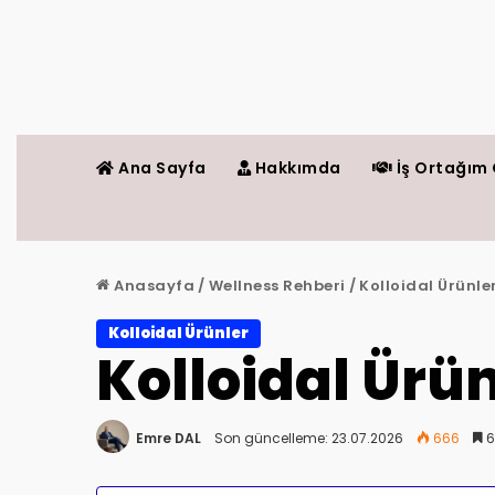
Ana Sayfa
Hakkımda
İş Ortağım 
Anasayfa
/
Wellness Rehberi
/
Kolloidal Ürünle
Kolloidal Ürünler
Kolloidal Ürü
Emre DAL
Son güncelleme: 23.07.2026
666
6