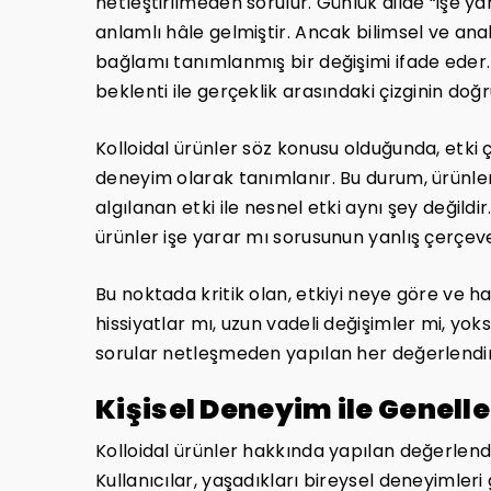
netleştirilmeden sorulur. Günlük dilde “işe ya
anlamlı hâle gelmiştir. Ancak bilimsel ve analit
bağlamı tanımlanmış bir değişimi ifade eder. 
beklenti ile gerçeklik arasındaki çizginin doğr
Kolloidal ürünler söz konusu olduğunda, etki 
deneyim olarak tanımlanır. Bu durum, ürünleri
algılanan etki ile nesnel etki aynı şey değild
ürünler işe yarar mı sorusunun yanlış çerçev
Bu noktada kritik olan, etkiyi neye göre ve h
hissiyatlar mı, uzun vadeli değişimler mi, yok
sorular netleşmeden yapılan her değerlendir
Kişisel Deneyim ile Genell
Kolloidal ürünler hakkında yapılan değerlend
Kullanıcılar, yaşadıkları bireysel deneyimleri