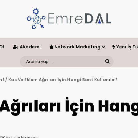
Ol
Akademi
Network Marketing
Yeni İş Fik
Arama
yap
nt
/
Kas Ve Eklem Ağrıları İçin Hangi Bant Kullanılır?
...
Ağrıları İçin Han
 DK içerisinde okunur