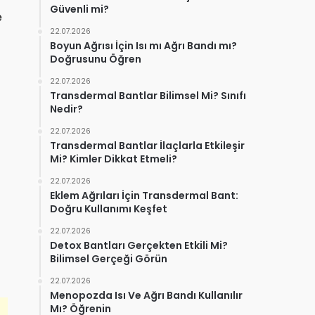
Güvenli mi?
e
22.07.2026
Boyun Ağrısı İçin Isı mı Ağrı Bandı mı?
Doğrusunu Öğren
22.07.2026
Transdermal Bantlar Bilimsel Mi? Sınıfı
Nedir?
i
22.07.2026
Transdermal Bantlar İlaçlarla Etkileşir
Mi? Kimler Dikkat Etmeli?
22.07.2026
Eklem Ağrıları İçin Transdermal Bant:
Doğru Kullanımı Keşfet
22.07.2026
Detox Bantları Gerçekten Etkili Mi?
Bilimsel Gerçeği Görün
22.07.2026
Menopozda Isı Ve Ağrı Bandı Kullanılır
Mı? Öğrenin