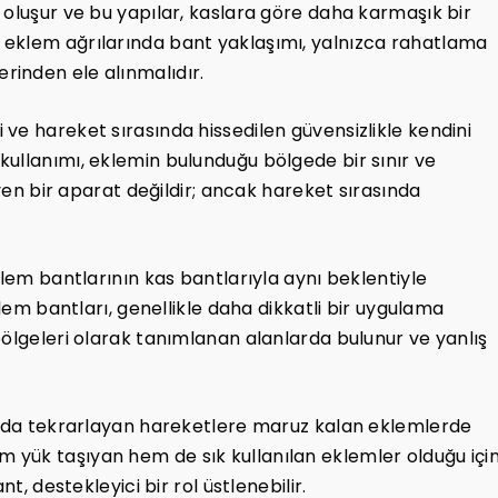
 oluşur ve bu yapılar, kaslara göre daha karmaşık bir
 eklem ağrılarında bant yaklaşımı, yalnızca rahatlama
üzerinden ele alınmalıdır.
ve hareket sırasında hissedilen güvensizlikle kendini
ullanımı, eklemin bulunduğu bölgede bir sınır ve
eyen bir aparat değildir; ancak hareket sırasında
klem bantlarının kas bantlarıyla aynı beklentiyle
klem bantları, genellikle daha dikkatli bir uygulama
bölgeleri olarak tanımlanan alanlarda bulunur ve yanlış
şamda tekrarlayan hareketlere maruz kalan eklemlerde
; hem yük taşıyan hem de sık kullanılan eklemler olduğu içi
t, destekleyici bir rol üstlenebilir.