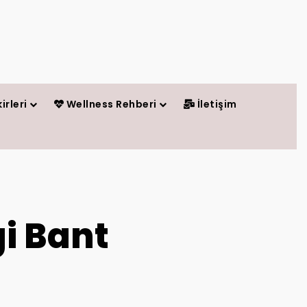
irleri
Wellness Rehberi
İletişim
gi Bant