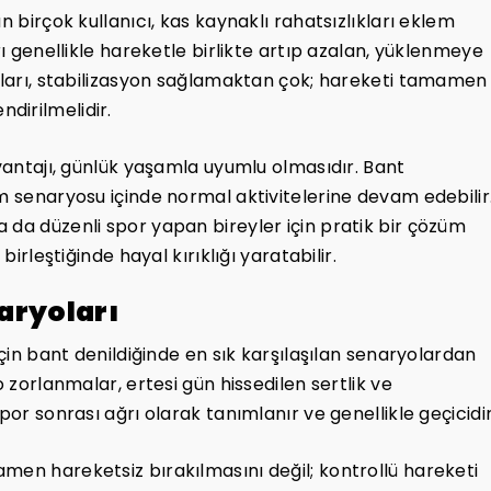
n birçok kullanıcı, kas kaynaklı rahatsızlıkları eklem
rı genellikle hareketle birlikte artıp azalan, yüklenmeye
ntları, stabilizasyon sağlamaktan çok; hareketi tamamen
dirilmelidir.
avantajı, günlük yaşamla uyumlu olmasıdır. Bant
ım senaryosu içinde normal aktivitelerine devam edebilir
 da düzenli spor yapan bireyler için pratik bir çözüm
birleştiğinde hayal kırıklığı yaratabilir.
aryoları
için bant denildiğinde en sık karşılaşılan senaryolardan
o zorlanmalar, ertesi gün hissedilen sertlik ve
por sonrası ağrı olarak tanımlanır ve genellikle geçicidir
men hareketsiz bırakılmasını değil; kontrollü hareketi