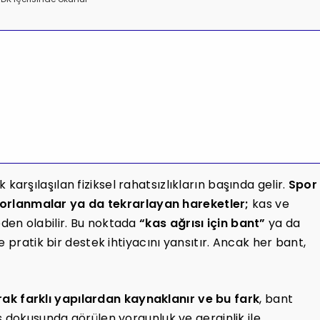
arşılaşılan fiziksel rahatsızlıkların başında gelir.
Spor
i zorlanmalar ya da tekrarlayan hareketler;
kas ve
en olabilir. Bu noktada
“kas ağrısı için bant”
ya da
 ve pratik bir destek ihtiyacını yansıtır. Ancak her bant,
larak farklı yapılardan kaynaklanır ve bu fark
, bant
s dokusunda görülen yorgunluk ve gerginlik ile