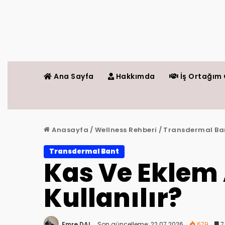
Ana Sayfa
Hakkımda
İş Ortağım 
Anasayfa
/
Wellness Rehberi
/
Transdermal Ba
Transdermal Bant
Kas Ve Eklem 
Kullanılır?
Emre DAL
Son güncelleme: 22.07.2026
679
7