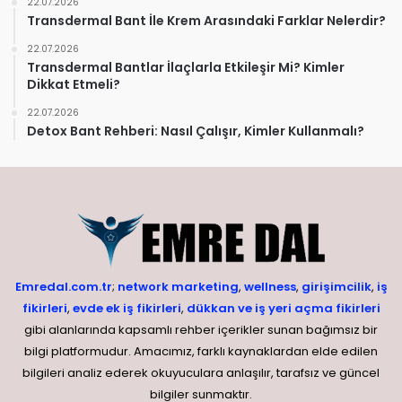
22.07.2026
Transdermal Bant İle Krem Arasındaki Farklar Nelerdir?
22.07.2026
Transdermal Bantlar İlaçlarla Etkileşir Mi? Kimler
Dikkat Etmeli?
22.07.2026
Detox Bant Rehberi: Nasıl Çalışır, Kimler Kullanmalı?
Emredal.com.tr
;
network marketing
,
wellness
,
girişimcilik
,
iş
fikirleri
,
evde ek iş fikirleri
,
dükkan ve iş yeri açma fikirleri
gibi alanlarında kapsamlı rehber içerikler sunan bağımsız bir
bilgi platformudur. Amacımız, farklı kaynaklardan elde edilen
bilgileri analiz ederek okuyuculara anlaşılır, tarafsız ve güncel
bilgiler sunmaktır.