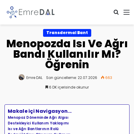
Arama 
M
Transdermal Bant
Menopozda Isı Ve Ağrı
Bandı Kullanılır Mı?
Öğrenin
Emre DAL
Son güncelleme: 22.07.2026
663
6 DK içerisinde okunur
Makale içi Navigasyon...
Menopoz Döneminde Ağrı Algısı
Destekleyici Kullanım Yaklaşımı
Isı ve Ağrı Bantlarının Rolü