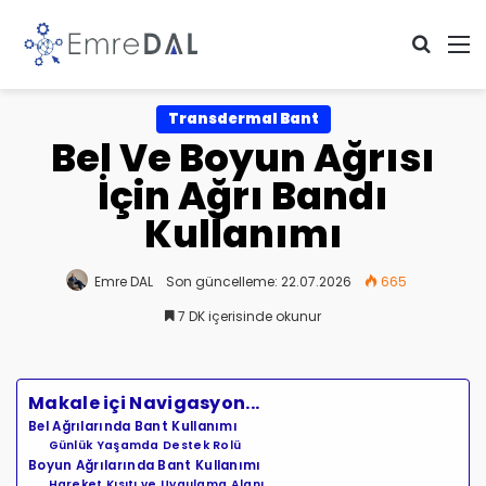
Arama 
M
Transdermal Bant
Bel Ve Boyun Ağrısı
İçin Ağrı Bandı
Kullanımı
Emre DAL
Son güncelleme: 22.07.2026
665
7 DK içerisinde okunur
Makale içi Navigasyon...
Bel Ağrılarında Bant Kullanımı
Günlük Yaşamda Destek Rolü
Boyun Ağrılarında Bant Kullanımı
Hareket Kısıtı ve Uygulama Alanı