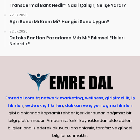
Transdermal Bant Nedir? Nasıl Çalışır, Ne İşe Yarar?
22.07.2026
Ağrı Bandı Mı Krem Mi? Hangisi Sana Uygun?
22.07.2026
Detoks Bantları Pazarlama Miti Mi? Bilimsel Etkileri
Nelerdir?
Emredal.com.tr
;
network marketing
,
wellness
,
girişimcilik
,
iş
fikirleri
,
evde ek iş fikirleri
,
dükkan ve iş yeri açma fikirleri
gibi alanlarında kapsamlı rehber içerikler sunan bağımsız bir
bilgi platformudur. Amacımız, farklı kaynaklardan elde edilen
bilgileri analiz ederek okuyuculara anlaşılır, tarafsız ve güncel
bilgiler sunmaktır.