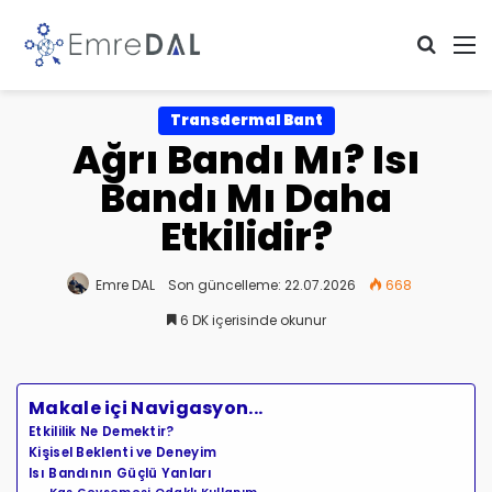
Arama 
M
Transdermal Bant
Ağrı Bandı Mı? Isı
Bandı Mı Daha
Etkilidir?
Emre DAL
Son güncelleme: 22.07.2026
668
6 DK içerisinde okunur
Makale içi Navigasyon...
Etkililik Ne Demektir?
Kişisel Beklenti ve Deneyim
Isı Bandının Güçlü Yanları