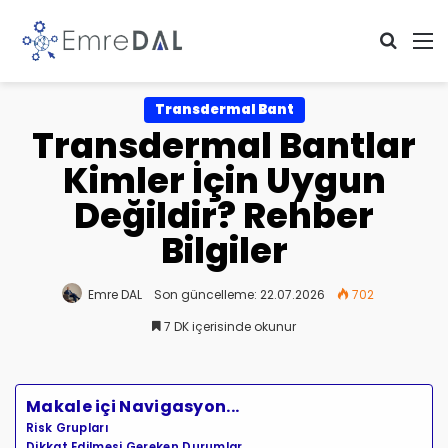
Arama 
M
Transdermal Bant
Transdermal Bantlar
Kimler İçin Uygun
Değildir? Rehber
Bilgiler
Emre DAL
Son güncelleme: 22.07.2026
702
7 DK içerisinde okunur
Makale içi Navigasyon...
Risk Grupları
Dikkat Edilmesi Gereken Durumlar