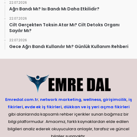
22.07.2026
Ağrı Bandı Mı? Isı Bandı Mı Daha Etkilidir?
22.07.2026
Cilt Gerçekten Toksin Atar Mı? Cilt Detoks Organı
Sayılır Mı?
22.07.2026
Gece Ağrı Bandı Kullanılır Mı? Günlük Kullanım Rehberi
Emredal.com.tr
;
network marketing
,
wellness
,
girişimcilik
,
iş
fikirleri
,
evde ek iş fikirleri
,
dükkan ve iş yeri açma fikirleri
gibi alanlarında kapsamlı rehber içerikler sunan bağımsız bir
bilgi platformudur. Amacımız, farklı kaynaklardan elde edilen
bilgileri analiz ederek okuyuculara anlaşılır, tarafsız ve güncel
bilgiler sunmaktır.