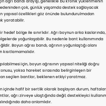
için ağrı bandı arayışı, genellikle bu kronik yüklenmenin
 nedeninden çok, günlük yaşamda destek sağlayacak
in yapısal özellikleri göz önünde bulundurulmadan
k yaratabilir.
bir hedef bölge ile sınırlıdır. Ağrı boynun arka kaslarında,
lgelerde yoğunlaşabilir. Bu nedenle bant kullanımında
ldir. Boyun ağrısı bandı, ağrının yoğunlaştığı alanı
n kısıtlamamalıdır.
ılabilmesi için, boyun ağrısının yapısal niteliği doğru
z konusu, yoksa hareket sırasında belirginleşen bir
n seçilen bantlar, beklenen etkiyi yaratmaz.
n içinde hafif bir sertlik olarak başlayan durum, haftala
ntlar, ağrı zirveye ulaştığında değil; destekleyici kullanı
lındığında daha anlamlıdır.