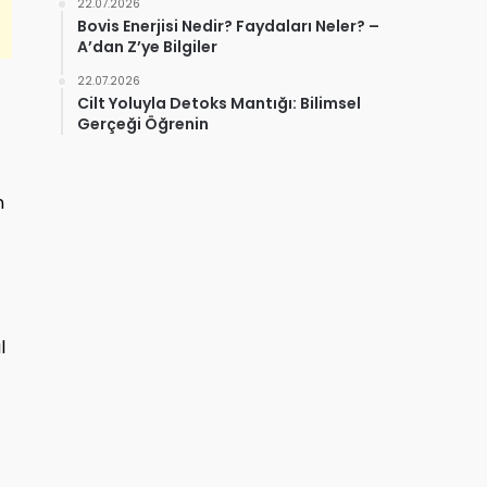
22.07.2026
Bovis Enerjisi Nedir? Faydaları Neler? –
A’dan Z’ye Bilgiler
22.07.2026
Cilt Yoluyla Detoks Mantığı: Bilimsel
Gerçeği Öğrenin
n
n
l