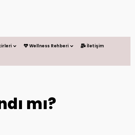
irleri
Wellness Rehberi
İletişim
andı mı?