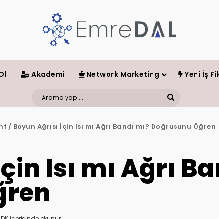
Ol
Akademi
Network Marketing
Yeni İş Fik
Arama
yap
nt
/
Boyun Ağrısı İçin Isı mı Ağrı Bandı mı? Doğrusunu Öğren
...
çin Isı mı Ağrı B
ğren
 DK içerisinde okunur