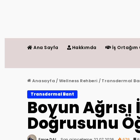
Ana Sayfa
Hakkımda
İş Ortağım 
Anasayfa
/
Wellness Rehberi
/
Transdermal Ba
Transdermal Bant
Boyun Ağrısı İ
Doğrusunu Ö
Emre DAL
Son güncelleme: 22.07.2026
679
6