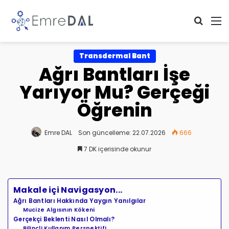
Arama 
M
Transdermal Bant
Ağrı Bantları İşe
Yarıyor Mu? Gerçeği
Öğrenin
Emre DAL
Son güncelleme: 22.07.2026
666
7 DK içerisinde okunur
Makale içi Navigasyon...
Ağrı Bantları Hakkında Yaygın Yanılgılar
Mucize Algısının Kökeni
Gerçekçi Beklenti Nasıl Olmalı?
Bilinçli Kullanım Perspektifi