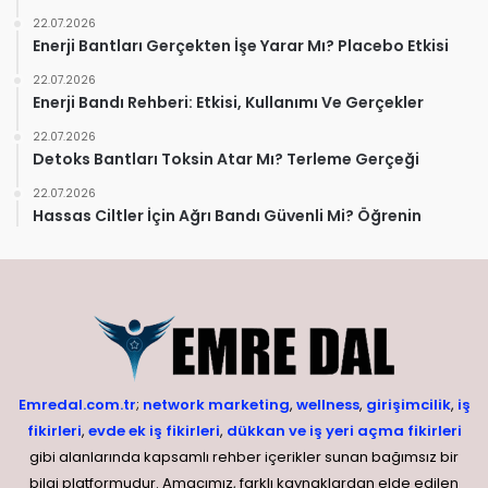
22.07.2026
Enerji Bantları Gerçekten İşe Yarar Mı? Placebo Etkisi
22.07.2026
Enerji Bandı Rehberi: Etkisi, Kullanımı Ve Gerçekler
22.07.2026
Detoks Bantları Toksin Atar Mı? Terleme Gerçeği
22.07.2026
Hassas Ciltler İçin Ağrı Bandı Güvenli Mi? Öğrenin
Emredal.com.tr
;
network marketing
,
wellness
,
girişimcilik
,
iş
fikirleri
,
evde ek iş fikirleri
,
dükkan ve iş yeri açma fikirleri
gibi alanlarında kapsamlı rehber içerikler sunan bağımsız bir
bilgi platformudur. Amacımız, farklı kaynaklardan elde edilen