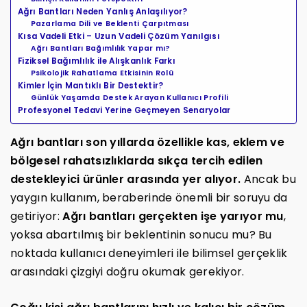
Ağrı Bantları Neden Yanlış Anlaşılıyor?
Pazarlama Dili ve Beklenti Çarpıtması
Kısa Vadeli Etki – Uzun Vadeli Çözüm Yanılgısı
Ağrı Bantları Bağımlılık Yapar mı?
Fiziksel Bağımlılık ile Alışkanlık Farkı
Psikolojik Rahatlama Etkisinin Rolü
Kimler İçin Mantıklı Bir Destektir?
Günlük Yaşamda Destek Arayan Kullanıcı Profili
Profesyonel Tedavi Yerine Geçmeyen Senaryolar
Ağrı bantları son yıllarda özellikle kas, eklem ve
bölgesel rahatsızlıklarda sıkça tercih edilen
destekleyici ürünler arasında yer alıyor.
Ancak bu
yaygın kullanım, beraberinde önemli bir soruyu da
getiriyor:
Ağrı bantları gerçekten işe yarıyor mu
,
yoksa abartılmış bir beklentinin sonucu mu? Bu
noktada kullanıcı deneyimleri ile bilimsel gerçeklik
arasındaki çizgiyi doğru okumak gerekiyor.