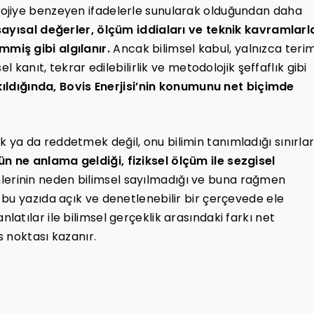
ojiye benzeyen ifadelerle sunularak olduğundan daha
 sayısal değerler, ölçüm iddiaları ve teknik kavramlarl
temmiş gibi algılanır.
Ancak bilimsel kabul, yalnızca teri
l kanıt, tekrar edilebilirlik ve metodolojik şeffaflık gibi
akıldığında, Bovis Enerjisi’nin konumunu net biçimde
k ya da reddetmek değil, onu bilimin tanımladığı sınırla
n ne anlama geldiği, fiziksel ölçüm ile sezgisel
lerinin neden bilimsel sayılmadığı ve buna rağmen
bu yazıda açık ve denetlenebilir bir çerçevede ele
nlatılar ile bilimsel gerçeklik arasındaki farkı net
 noktası kazanır.