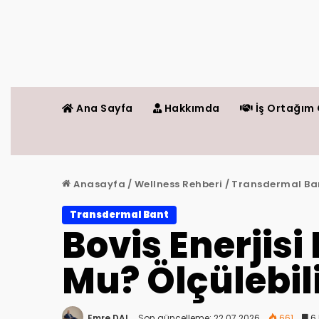
Ana Sayfa
Hakkımda
İş Ortağım 
Anasayfa
/
Wellness Rehberi
/
Transdermal Ba
Transdermal Bant
Bovis Enerjisi
Mu? Ölçülebili
Emre DAL
Son güncelleme: 22.07.2026
661
6 