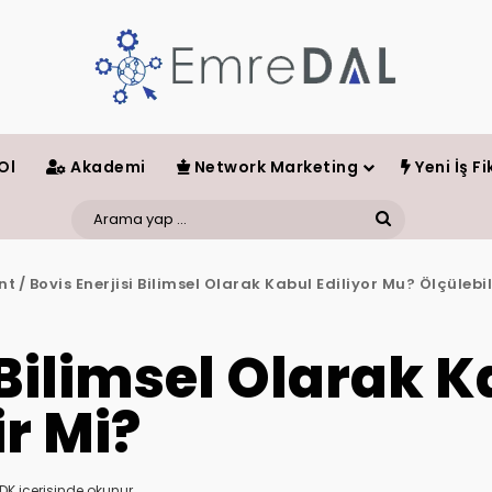
Ol
Akademi
Network Marketing
Yeni İş Fik
Arama
yap
nt
/
Bovis Enerjisi Bilimsel Olarak Kabul Ediliyor Mu? Ölçülebil
...
 Bilimsel Olarak K
r Mi?
DK içerisinde okunur