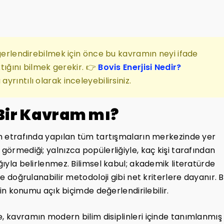
eğerlendirebilmek için önce bu kavramın neyi ifade
ktığını bilmek gerekir. 👉
Bovis Enerjisi Nedir?
rıntılı olarak inceleyebilirsiniz.
l Bir Kavram mı?
ram etrafında yapılan tüm tartışmaların merkezinde yer
görmediği; yalnızca popülerliğiyle, kaç kişi tarafından
ğıyla belirlenmez. Bilimsel kabul; akademik literatürde
ve doğrulanabilir metodoloji gibi net kriterlere dayanır. 
’nin konumu açık biçimde değerlendirilebilir.
e, kavramın modern bilim disiplinleri içinde tanımlanmış