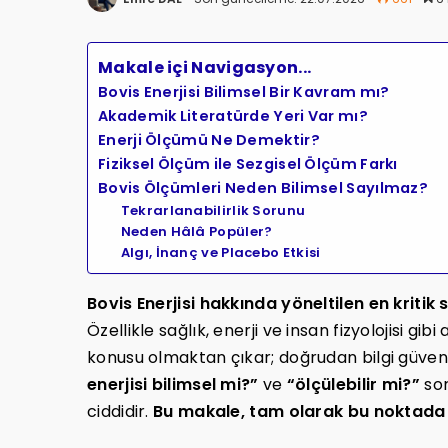
Makale içi Navigasyon...
Bovis Enerjisi Bilimsel Bir Kavram mı?
Akademik Literatürde Yeri Var mı?
Enerji Ölçümü Ne Demektir?
Fiziksel Ölçüm ile Sezgisel Ölçüm Farkı
Bovis Ölçümleri Neden Bilimsel Sayılmaz?
Tekrarlanabilirlik Sorunu
Neden Hâlâ Popüler?
Algı, İnanç ve Placebo Etkisi
Bovis Enerjisi hakkında yöneltilen en kritik 
Özellikle sağlık, enerji ve insan fizyolojisi gib
konusu olmaktan çıkar; doğrudan bilgi güvenli
enerjisi bilimsel mi?”
ve
“ölçülebilir mi?”
sor
ciddidir.
Bu makale, tam olarak bu noktada 