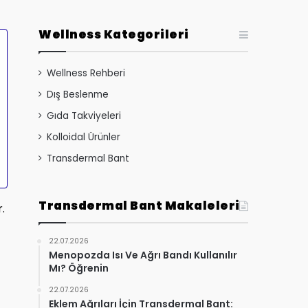
Wellness Kategorileri
Wellness Rehberi
Dış Beslenme
Gıda Takviyeleri
Kolloidal Ürünler
Transdermal Bant
Transdermal Bant Makaleleri
.
22.07.2026
Menopozda Isı Ve Ağrı Bandı Kullanılır
Mı? Öğrenin
22.07.2026
Eklem Ağrıları İçin Transdermal Bant: