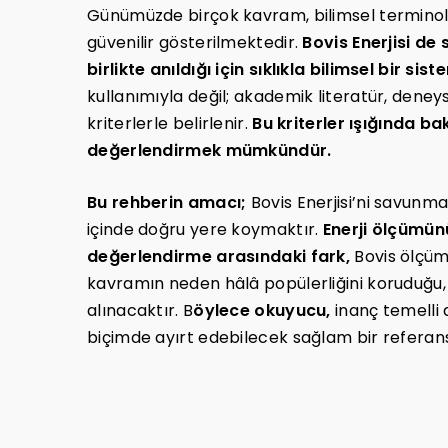
Günümüzde birçok kavram, bilimsel terminol
güvenilir gösterilmektedir.
Bovis Enerjisi de
birlikte anıldığı için sıklıkla bilimsel bir sis
kullanımıyla değil; akademik literatür, deneyse
kriterlerle belirlenir.
Bu kriterler ışığında b
değerlendirmek mümkündür.
Bu rehberin amacı;
Bovis Enerjisi’ni savunma
içinde doğru yere koymaktır.
Enerji ölçümünü
değerlendirme arasındaki fark,
Bovis ölçüm
kavramın neden hâlâ popülerliğini koruduğu, 
alınacaktır. B
öylece okuyucu,
inanç temelli a
biçimde ayırt edebilecek sağlam bir referans