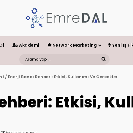
Ol
Akademi
Network Marketing
Yeni İş Fik
Arama
yap
nt
/
Enerji Bandı Rehberi: Etkisi, Kullanımı Ve Gerçekler
...
ehberi: Etkisi, Ku
 DK içerisinde okunur