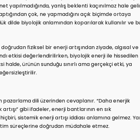
 net yapılmadığında, yanlış beklenti kaçınılmaz hale gelir
yaptığından çok, ne yapmadığını açık biçimde ortaya
k dilde biyolojik anlamından koparılarak kullanılır ve b
oğrudan fiziksel bir enerji artışından ziyade, algısal ve
 etkisi değerlendirilirken, biyolojik enerji ile hissedilen
Aksi halde, ürünün sunduğu sınırlı ama gerçekçi etki, ya
ersizleştirilir.
 pazarlama dili üzerinden cevaplanır. “Daha enerjik
rtışı” gibi ifadeler, enerji bantlarının en sık
n hiçbiri, sistemik enerji artışı iddiası anlamına gelmez. Ya
retim süreçlerine doğrudan müdahale etmez.