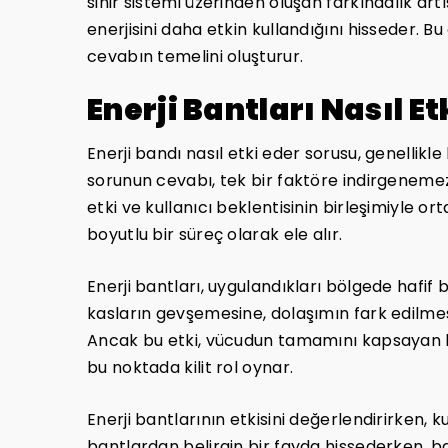
sinir sistemi üzerinden oluşan farkındalık artı
enerjisini daha etkin kullandığını hisseder. B
cevabın temelini oluşturur.
Enerji Bantları Nasıl Et
Enerji bandı nasıl etki eder sorusu, genellikl
sorunun cevabı, tek bir faktöre indirgenemez. E
etki ve kullanıcı beklentisinin birleşimiyle or
boyutlu bir süreç olarak ele alır.
Enerji bantları, uygulandıkları bölgede hafif bi
kasların gevşemesine, dolaşımın fark edilmes
Ancak bu etki, vücudun tamamını kapsayan bi
bu noktada kilit rol oynar.
Enerji bantlarının etkisini değerlendirirken, k
bantlardan belirgin bir fayda hissederken, ba