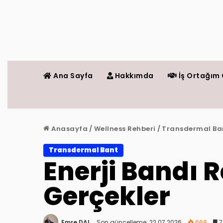
Ana Sayfa
Hakkımda
İş Ortağım 
Anasayfa
/
Wellness Rehberi
/
Transdermal Ba
Transdermal Bant
Enerji Bandı R
Gerçekler
Emre DAL
Son güncelleme: 22.07.2026
668
7