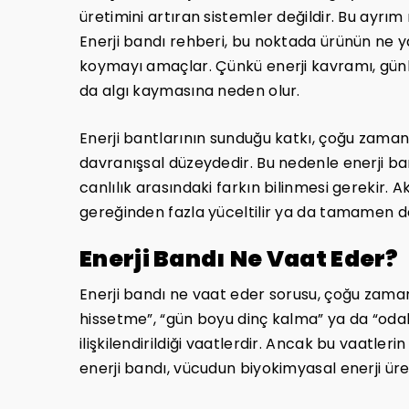
üretimini artıran sistemler değildir. Bu ayrım
Enerji bandı rehberi, bu noktada ürünün ne 
koymayı amaçlar. Çünkü enerji kavramı, günlü
da algı kaymasına neden olur.
Enerji bantlarının sunduğu katkı, çoğu zaman d
davranışsal düzeydedir. Bu nedenle enerji bandı
canlılık arasındaki farkın bilinmesi gerekir. 
gereğinden fazla yüceltilir ya da tamamen değ
Enerji Bandı Ne Vaat Eder?
Enerji bandı ne vaat eder sorusu, çoğu zaman
hissetme”, “gün boyu dinç kalma” ya da “odak a
ilişkilendirildiği vaatlerdir. Ancak bu vaatleri
enerji bandı, vücudun biyokimyasal enerji ü