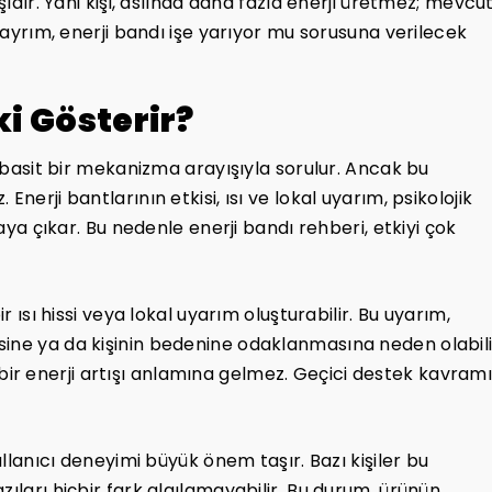
şıdır. Yani kişi, aslında daha fazla enerji üretmez; mevcu
u ayrım, enerji bandı işe yarıyor mu sorusuna verilecek
ki Gösterir?
e basit bir mekanizma arayışıyla sorulur. Ancak bu
nerji bantlarının etkisi, ısı ve lokal uyarım, psikolojik
taya çıkar. Bu nedenle enerji bandı rehberi, etkiyi çok
r ısı hissi veya lokal uyarım oluşturabilir. Bu uyarım,
ine ya da kişinin bedenine odaklanmasına neden olabili
r enerji artışı anlamına gelmez. Geçici destek kavramı
ullanıcı deneyimi büyük önem taşır. Bazı kişiler bu
zıları hiçbir fark algılamayabilir. Bu durum, ürünün