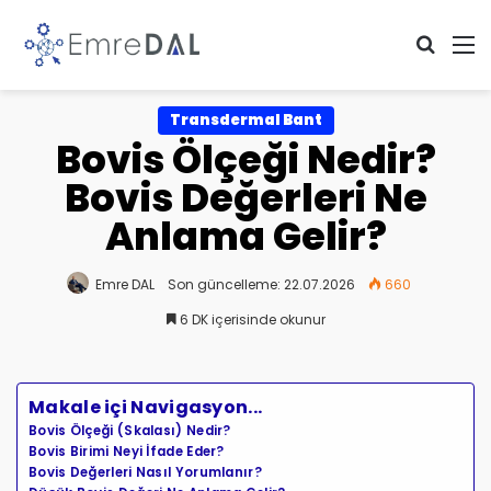
Arama 
M
Transdermal Bant
Bovis Ölçeği Nedir?
Bovis Değerleri Ne
Anlama Gelir?
Emre DAL
Son güncelleme: 22.07.2026
660
6 DK içerisinde okunur
Makale içi Navigasyon...
Bovis Ölçeği (Skalası) Nedir?
Bovis Birimi Neyi İfade Eder?
Bovis Değerleri Nasıl Yorumlanır?