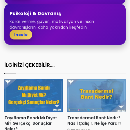
Psikoloji & Davranış
Karar verme, güven, motivasyon ve insan
davranışlarını daha yakından keşfedin.
İncele
İLGİNİZİ ÇEKEBİLİR....
Zayıflama Bandı Mı Diyet
Transdermal Bant Nedir?
Mi? Gerçekçi Sonuçlar
Nasıl Çalışır, Ne İşe Yarar?
Neler?