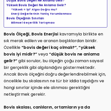
Düşük Bovis Değeri Ne Anlama Gelir?
Yüksek Bovis Değeri Ne Anlama Gelir?
“Yüksek = İyi” Algısı Doğru mu?
Enerji Değerlerinin Yanlış Yorumlanması
Bovis Ölçeğinin Sınırları
Bilimsel Geçerlilik Tartışması
Bovis Ölçeği, Bovis Enerjisi
kavramıyla birlikte en
sık merak edilen ve aranan başlıklardan biridir.
Özellikle
“bovis değeri kaç olmalı?”
,
“yüksek
bovis iyi midir?”
veya
“düşük bovis ne anlama
gelir?”
gibi sorular, bu ölçeğin çoğu zaman sayısal
bir gerçeklik gibi algılandığını göstermektedir.
Ancak Bovis ölçeğini doğru değerlendirebilmek için,
öncelikle bu skalasının ne tür bir iddia taşıdığını ve
hangi sınırlar içinde ele alınması gerektiğini
netleştirmek gerekir.
Bovis skalası, canlıların, ortamların ya da