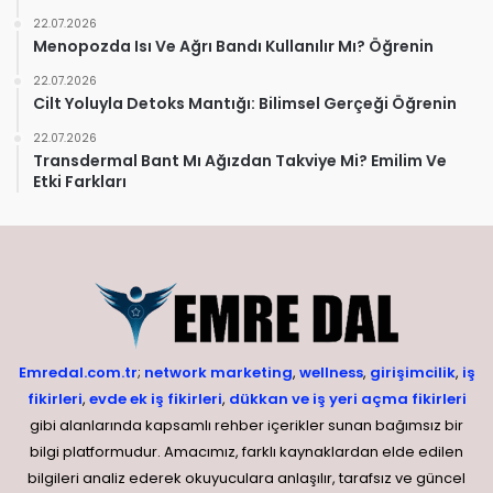
22.07.2026
Menopozda Isı Ve Ağrı Bandı Kullanılır Mı? Öğrenin
22.07.2026
Cilt Yoluyla Detoks Mantığı: Bilimsel Gerçeği Öğrenin
22.07.2026
Transdermal Bant Mı Ağızdan Takviye Mi? Emilim Ve
Etki Farkları
Emredal.com.tr
;
network marketing
,
wellness
,
girişimcilik
,
iş
fikirleri
,
evde ek iş fikirleri
,
dükkan ve iş yeri açma fikirleri
gibi alanlarında kapsamlı rehber içerikler sunan bağımsız bir
bilgi platformudur. Amacımız, farklı kaynaklardan elde edilen
bilgileri analiz ederek okuyuculara anlaşılır, tarafsız ve güncel