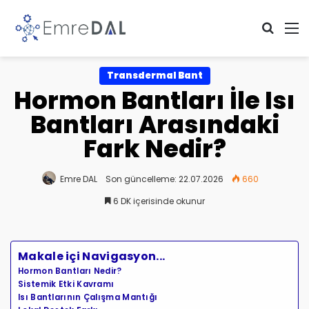
Arama 
M
Transdermal Bant
Hormon Bantları İle Isı
Bantları Arasındaki
Fark Nedir?
Emre DAL
Son güncelleme: 22.07.2026
660
6 DK içerisinde okunur
Makale içi Navigasyon...
Hormon Bantları Nedir?
Sistemik Etki Kavramı
Isı Bantlarının Çalışma Mantığı