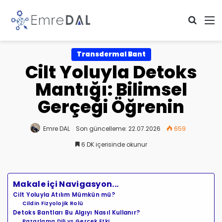
Arama 
M
Transdermal Bant
Cilt Yoluyla Detoks
Mantığı: Bilimsel
Gerçeği Öğrenin
Emre DAL
Son güncelleme: 22.07.2026
659
6 DK içerisinde okunur
Makale içi Navigasyon...
Cilt Yoluyla Atılım Mümkün mü?
Cildin Fizyolojik Rolü
Detoks Bantları Bu Algıyı Nasıl Kullanır?
Pazarlama Dili vs Gerçek Etki