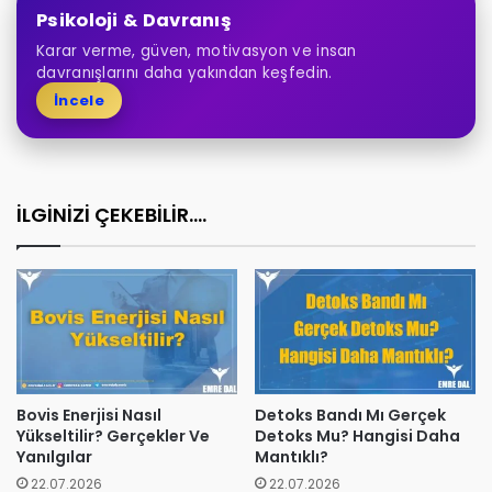
Psikoloji & Davranış
Karar verme, güven, motivasyon ve insan
davranışlarını daha yakından keşfedin.
İncele
İLGİNİZİ ÇEKEBİLİR....
Bovis Enerjisi Nasıl
Detoks Bandı Mı Gerçek
Yükseltilir? Gerçekler Ve
Detoks Mu? Hangisi Daha
Yanılgılar
Mantıklı?
22.07.2026
22.07.2026