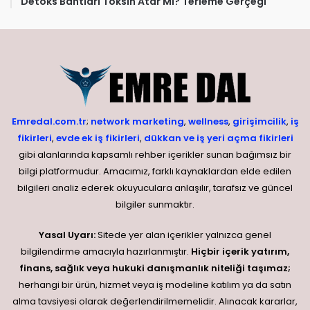
Detoks Bantları Toksin Atar Mı? Terleme Gerçeği
Emredal.com.tr
;
network marketing
,
wellness
,
girişimcilik
,
iş
fikirleri
,
evde ek iş fikirleri
,
dükkan ve iş yeri açma fikirleri
gibi alanlarında kapsamlı rehber içerikler sunan bağımsız bir
bilgi platformudur. Amacımız, farklı kaynaklardan elde edilen
bilgileri analiz ederek okuyuculara anlaşılır, tarafsız ve güncel
bilgiler sunmaktır.
Yasal Uyarı:
Sitede yer alan içerikler yalnızca genel
bilgilendirme amacıyla hazırlanmıştır.
Hiçbir içerik yatırım,
finans, sağlık veya hukuki danışmanlık niteliği taşımaz;
herhangi bir ürün, hizmet veya iş modeline katılım ya da satın
alma tavsiyesi olarak değerlendirilmemelidir. Alınacak kararlar,