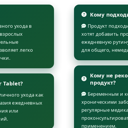
Кому подход
вного ухода в
Продукт подходи
 взрослых
хотят добавить пр
тельные
ежедневную рутину
зволяет легко
для общего, немед
чки.
Кому не рек
продукт?
 Tablet?
Беременным и к
личного ухода как
хроническими за
разия ежедневных
регулярные медик
ния или
проконсультироват
ний.
применением.