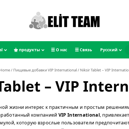
al
продукты
О нас
Связь
Русский
Home
/
Пищевые добавки VIP International
/
Niksir Tablet – VIP Internatio
Tablet – VIP Inter
ной жизни интерес к практичным и простым решениям
азработанный компанией
VIP International
, привлекае
улой, которую взрослые пользователи предпочитают