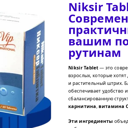
Niksir Tab
Совреме
практичн
вашим п
рутинам
Niksir Tablet
— это совре
взрослых, которые хотят
и растительный штрих. 
обеспечивает удобство и
сбалансированную струк
карнитина
,
витамина 
Эти ингредиенты
объед