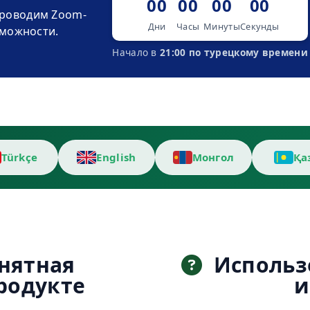
00
00
00
00
роводим Zoom-
Дни
Часы
Минуты
Секунды
зможности.
Начало в
21:00 по турецкому времени
Türkçe
English
Монгол
Қа
нятная
Использ
родукте
и