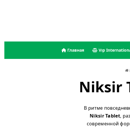
Главная
Vıp Internation
Niksir 
В ритме повседнев
Niksir Tablet
, р
современной форм