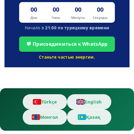
00
00
00
00
Дни
Часы
Минуты
Секунды
Начало в
21:00 по турецкому времени
💬 Присоединиться к WhatsApp
Станьте частью энергии.
Türkçe
English
Монгол
Қазақ