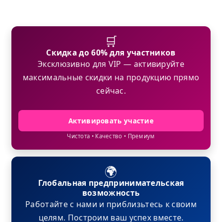
🛒
Скидка до 60% для участников
Эксклюзивно для VIP — активируйте
максимальные скидки на продукцию прямо
сейчас.
Активировать участие
Чистота • Качество • Премиум
🌍
Глобальная предпринимательская
возможность
Работайте с нами и приблизьтесь к своим
целям. Построим ваш успех вместе.