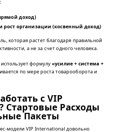
:
прямой доход)
 рост организации (косвенный доход)
ль, которая растет благодаря правильной
ктивности, а не за счет одного человека.
al использует формулу
«усилие + система +
чивается по мере роста товарооборота и
аботать с VIP
l? Стартовые Расходы
ьные Пакеты
с-модели VIP International довольно