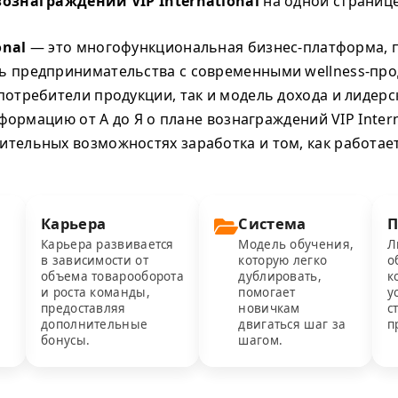
вознаграждений VIP International
на одной странице
onal
— это многофункциональная бизнес-платформа,
ь предпринимательства с современными wellness-прод
потребители продукции, так и модель дохода и лидерс
формацию от А до Я о плане вознаграждений VIP Intern
ительных возможностях заработка и том, как работае
Карьера
Система
П
Карьера развивается
Модель обучения,
Л
в зависимости от
которую легко
о
объема товарооборота
дублировать,
к
и роста команды,
помогает
у
е
предоставляя
новичкам
с
дополнительные
двигаться шаг за
п
бонусы.
шагом.