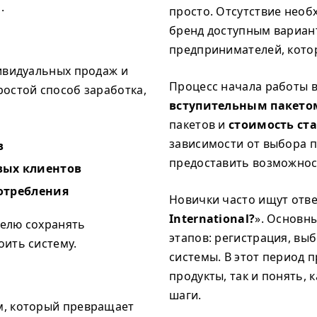
.
просто. Отсутствие необ
бренд доступным вариан
предпринимателей, кот
дивидуальных продаж и
Процесс начала работы в
остой способ заработка,
вступительным пакето
пакетов и
стоимость стар
зависимости от выбора 
в
предоставить возможнос
вых клиентов
отребления
Новички часто ищут ответ
International?
». Основны
телю сохранять
этапов: регистрация, вы
оить систему.
системы. В этот период 
продукты, так и понять, 
шаги.
м, который превращает