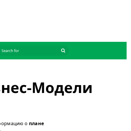
Search
for
знес-Модели
нформацию о
плане