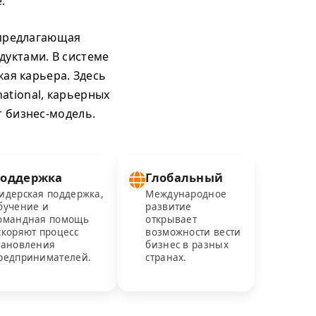
.
 предлагающая
уктами. В системе
кая карьера. Здесь
ational, карьерных
т бизнес-модель.
оддержка
Глобальный
идерская поддержка,
Международное
бучение и
развитие
омандная помощь
открывает
скоряют процесс
возможности вести
тановления
бизнес в разных
редпринимателей.
странах.