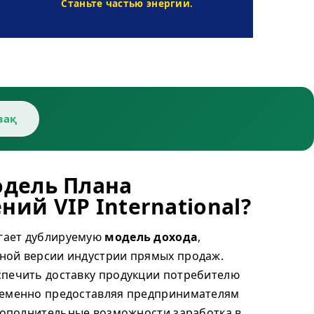
Станьте частью энергии.
зақ
одель Плана
ий VIP International?
гает дублируемую
модель дохода
,
ной версии индустрии прямых продаж.
спечить доставку продукции потребителю
ременно предоставляя предпринимателям
 дополнительные возможности заработка в