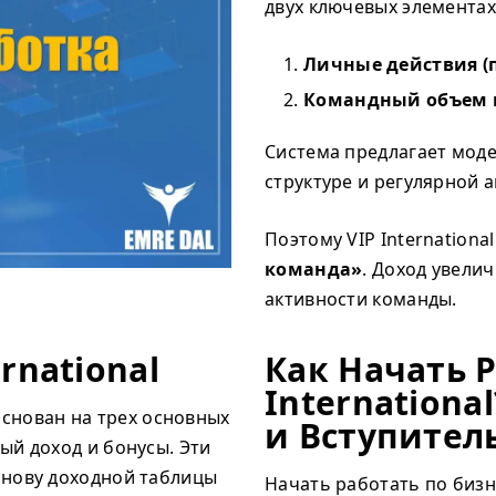
двух ключевых элементах
Личные действия (
Командный объем и
Система предлагает моде
структуре и регулярной а
Поэтому VIP Internation
команда»
. Доход увели
активности команды.
rnational
Как Начать Р
Internationa
снован на трех основных
и Вступител
ый доход и бонусы. Эти
снову доходной таблицы
Начать работать по бизне