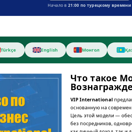
Начало в
21:00 по турецкому времени
Türkçe
English
Монгол
Қа
Что такое М
Вознагражден
VIP International
предла
основанную на современ
Цель этой модели — обе
без посредников, однов
как личный доход, так и