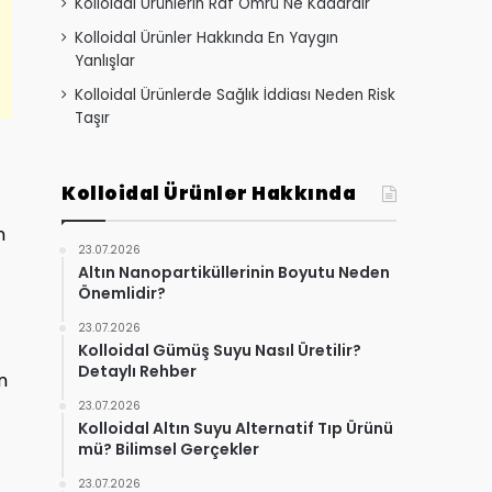
Kolloidal Ürünlerin Raf Ömrü Ne Kadardır
Kolloidal Ürünler Hakkında En Yaygın
Yanlışlar
Kolloidal Ürünlerde Sağlık İddiası Neden Risk
Taşır
Kolloidal Ürünler Hakkında
n
23.07.2026
Altın Nanopartiküllerinin Boyutu Neden
Önemlidir?
23.07.2026
Kolloidal Gümüş Suyu Nasıl Üretilir?
Detaylı Rehber
en
23.07.2026
Kolloidal Altın Suyu Alternatif Tıp Ürünü
mü? Bilimsel Gerçekler
23.07.2026