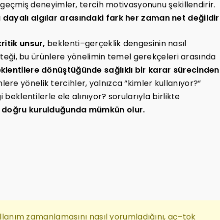
e geçmiş deneyimler, tercih motivasyonunu şekillendirir.
dayalı algılar arasındaki fark her zaman net değildir
ritik unsur,
beklenti–gerçeklik dengesinin nasıl
 isteği, bu ürünlere yönelimin temel gerekçeleri arasında
eklentilere dönüştüğünde sağlıklı bir karar sürecinden
lere yönelik tercihler, yalnızca “kimler kullanıyor?”
 beklentilerle ele alınıyor? sorularıyla birlikte
ge doğru kurulduğunda mümkün olur.
kullanım zamanlamasını nasıl yorumladığını, aç–tok