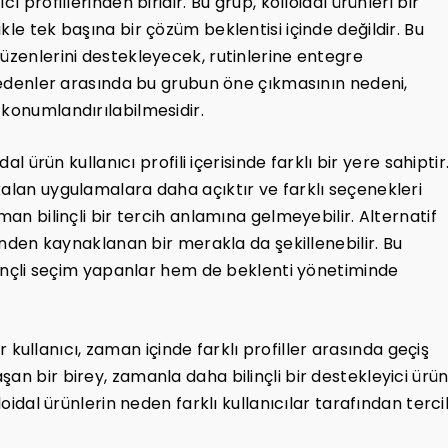
 profillerinden biridir. Bu grup, kolloidal ürünleri bir
kle tek başına bir çözüm beklentisi içinde değildir. Bu
düzenlerini destekleyecek, rutinlerine entegre
h edenler arasında bu grubun öne çıkmasının nedeni,
 konumlandırılabilmesidir.
al ürün kullanıcı profili içerisinde farklı bir yere sahiptir
kalan uygulamalara daha açıktır ve farklı seçenekleri
man bilinçli bir tercih anlamına gelmeyebilir. Alternatif
ğinden kaynaklanan bir merakla da şekillenebilir. Bu
ilinçli seçim yapanlar hem de beklenti yönetiminde
Bir kullanıcı, zaman içinde farklı profiller arasında geçiş
an bir birey, zamanla daha bilinçli bir destekleyici ürü
loidal ürünlerin neden farklı kullanıcılar tarafından terci