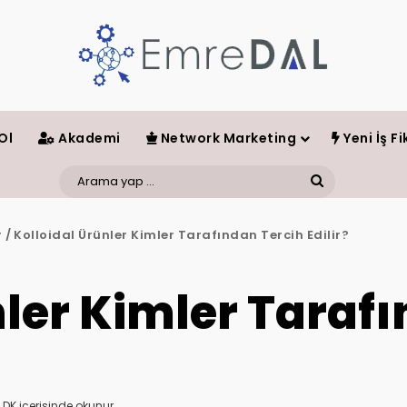
Ol
Akademi
Network Marketing
Yeni İş Fik
Arama
yap
r
/
Kolloidal Ürünler Kimler Tarafından Tercih Edilir?
...
nler Kimler Taraf
 DK içerisinde okunur