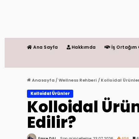
Ana Sayfa
Hakkımda
İş Ortağım 
Anasayfa
/
Wellness Rehberi
/
Kolloidal Ürünle
Kolloidal Ürünler
Kolloidal Ürü
Edilir?
Emre DAL
Son güncelleme: 23.07.2026
656
6