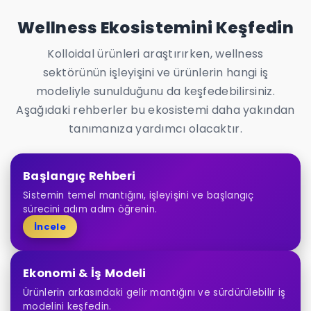
Wellness Ekosistemini Keşfedin
Kolloidal ürünleri araştırırken, wellness
sektörünün işleyişini ve ürünlerin hangi iş
modeliyle sunulduğunu da keşfedebilirsiniz.
Aşağıdaki rehberler bu ekosistemi daha yakından
tanımanıza yardımcı olacaktır.
Başlangıç Rehberi
Sistemin temel mantığını, işleyişini ve başlangıç
sürecini adım adım öğrenin.
İncele
Ekonomi & İş Modeli
Ürünlerin arkasındaki gelir mantığını ve sürdürülebilir iş
modelini keşfedin.