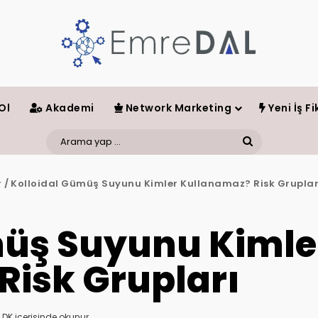
Ol
Akademi
Network Marketing
Yeni İş Fik
Arama
yap
r
/
Kolloidal Gümüş Suyunu Kimler Kullanamaz? Risk Gruplar
...
müş Suyunu Kimle
Risk Grupları
 DK içerisinde okunur