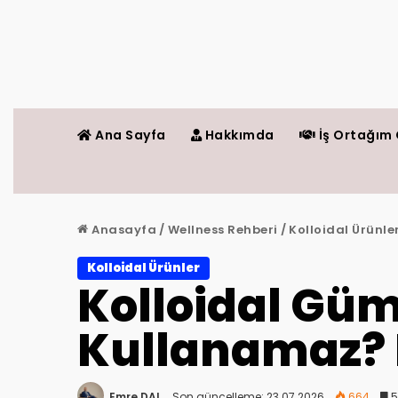
Ana Sayfa
Hakkımda
İş Ortağım 
Anasayfa
/
Wellness Rehberi
/
Kolloidal Ürünle
Kolloidal Ürünler
Kolloidal Gü
Kullanamaz? 
Emre DAL
Son güncelleme: 23.07.2026
664
5