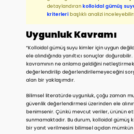
detaylandıran
kolloidal gümüş suyu
kriterleri
başlıklı analizi inceleyebilirs
Uygunluk Kavramı
“Kolloidal gümüş suyu kimler için uygun değild
ele alındığında yanıltıcı sonuçlar doğurabi
kavramının ne anlama geldiğini netleştirmek g
değerlendirilip değerlendirilemeyeceğini sorg
alan bir yaklaşımdır.
Bilimsel literatürde uygunluk, çoğu zaman mut
güvenlik değerlendirmesi üzerinden ele alını
benimsenir. Çünkü mevcut veriler, ürünün etki
sunmamaktadır. Bu durum, kolloidal gümüş ki
bir yanıt verilmesini bilimsel açıdan mümkün