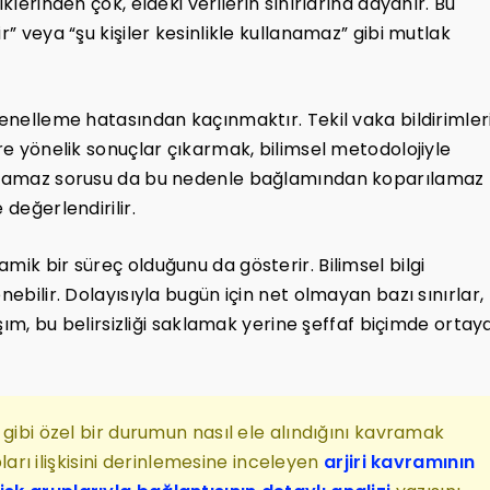
klerinden çok, eldeki verilerin sınırlarına dayanır. Bu
r” veya “şu kişiler kesinlikle kullanamaz” gibi mutlak
genelleme hatasından kaçınmaktır. Tekil vaka bildirimler
ere yönelik sonuçlar çıkarmak, bilimsel metodolojiyle
llanamaz sorusu da bu nedenle bağlamından koparılamaz
 değerlendirilir.
mik bir süreç olduğunu da gösterir. Bilimsel bilgi
nebilir. Dolayısıyla bugün için net olmayan bazı sınırlar,
aşım, bu belirsizliği saklamak yerine şeffaf biçimde ortay
 gibi özel bir durumun nasıl ele alındığını kavramak
pları ilişkisini derinlemesine inceleyen
arjiri kavramının