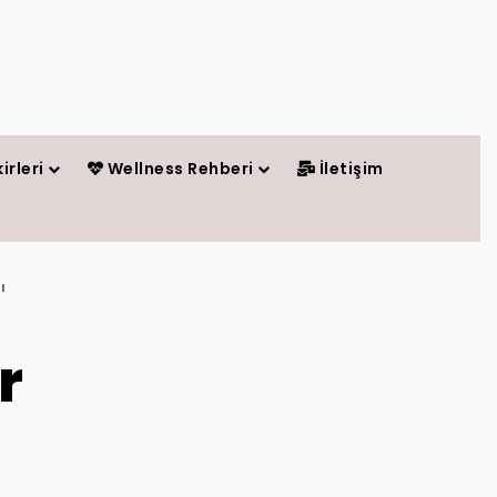
irleri
Wellness Rehberi
İletişim
ı
r