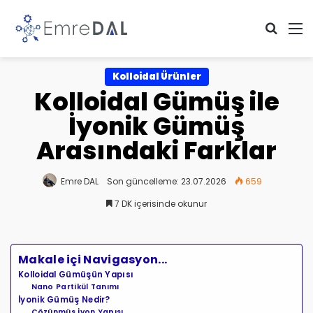
Arama 
M
Kolloidal Ürünler
Kolloidal Gümüş ile
İyonik Gümüş
Arasındaki Farklar
Emre DAL
Son güncelleme: 23.07.2026
659
7 DK içerisinde okunur
Makale içi Navigasyon...
Kolloidal Gümüşün Yapısı
Nano Partikül Tanımı
İyonik Gümüş Nedir?
Çözünmüş İyon Yapısı