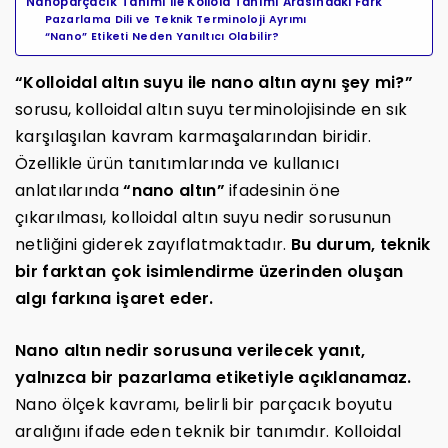
Nanoparçacık Tanımı ile Kolloid Tanımı Arasındaki Fark
Pazarlama Dili ve Teknik Terminoloji Ayrımı
“Nano” Etiketi Neden Yanıltıcı Olabilir?
“Kolloidal altın suyu ile nano altın aynı şey mi?”
sorusu, kolloidal altın suyu terminolojisinde en sık
karşılaşılan kavram karmaşalarından biridir.
Özellikle ürün tanıtımlarında ve kullanıcı
anlatılarında
“nano altın”
ifadesinin öne
çıkarılması, kolloidal altın suyu nedir sorusunun
netliğini giderek zayıflatmaktadır.
Bu durum, teknik
bir farktan çok isimlendirme üzerinden oluşan
algı farkına işaret eder.
Nano altın nedir sorusuna verilecek yanıt,
yalnızca bir pazarlama etiketiyle açıklanamaz.
Nano ölçek kavramı, belirli bir parçacık boyutu
aralığını ifade eden teknik bir tanımdır. Kolloidal