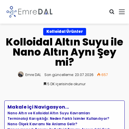
Arama 
M
Kolloidal Ürünler
Kolloidal Altın Suyu ile
Nano Altın Aynı Şey
mi?
Emre DAL
Son güncelleme: 23.07.2026
657
5 DK içerisinde okunur
Makale içi Navigasyon...
Nano Altın ve Kolloidal Altın Suyu Kavramları
Terminoloji Karışıklığı: Neden Farklı İsimler Kullanılıyor?
Nano Ölçek Kavramı Ne Anlama Gelir?