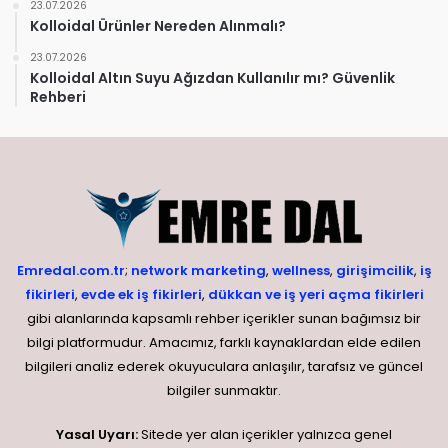
23.07.2026
Kolloidal Ürünler Nereden Alınmalı?
23.07.2026
Kolloidal Altın Suyu Ağızdan Kullanılır mı? Güvenlik
Rehberi
Emredal.com.tr
;
network marketing
,
wellness
,
girişimcilik
,
iş
fikirleri
,
evde ek iş fikirleri
,
dükkan ve iş yeri açma fikirleri
gibi alanlarında kapsamlı rehber içerikler sunan bağımsız bir
bilgi platformudur. Amacımız, farklı kaynaklardan elde edilen
bilgileri analiz ederek okuyuculara anlaşılır, tarafsız ve güncel
bilgiler sunmaktır.
Yasal Uyarı:
Sitede yer alan içerikler yalnızca genel