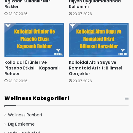
Ağızdan Kullanılır Mı?
Hijyen Uygulamalarında
Riskler
Kullanımı
23.07.2026
23.07.2026
Kolloidal Ürünler Ve
Kolloidal Altın Suyu ve
Plasebo Etkisi – Kapsamlı
Romatoid Artrit: Bilimsel
Rehber
Gerçekler
23.07.2026
23.07.2026
Wellness Kategorileri
Wellness Rehberi
Dış Beslenme