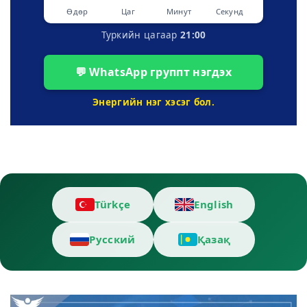
Өдөр
Цаг
Минут
Секунд
Туркийн цагаар
21:00
💬 WhatsApp группт нэгдэх
Энергийн нэг хэсэг бол.
Türkçe
English
Русский
Қазақ