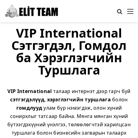
Search
M
VIP International
Сэтгэгдэл, Гомдол
ба Хэрэглэгчийн
Туршлага
VIP International
талаар интернэт дээр гарч буй
сэтгэгдэлүүд
,
хэрэглэгчийн туршлага
болон
гомдлууд
улам бүр нэмэгдэж, олон хүний
сонирхлыг татсаар байна. Мянга мянган хүний
бүтээгдэхүүний үнэлгээ, төлөөлөгчтэй харилцсан
туршлага болон бизнесийн загварын талаарх