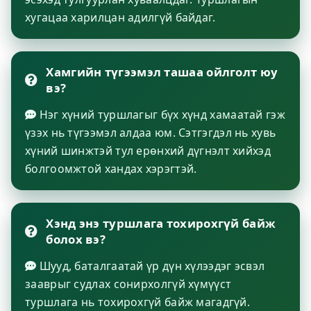
хугацаа харилцан адилгүй байдаг.
Хамгийн түгээмэл ташаа ойлголт юу
вэ?
Нэг хүний туршлагыг бүх хүнд хамаатай гэж
үзэх нь түгээмэл алдаа юм. Сэтгэгдэл нь хувь
хүний шинжтэй тул ерөнхий дүгнэлт хийхэд
болгоомжтой хандах хэрэгтэй.
Хэнд энэ туршлага тохирохгүй байж
болох вэ?
Шууд, баталгаатай үр дүн хүлээдэг эсвэл
зааврыг судлах сонирхолгүй хүмүүст
туршлага нь тохирохгүй байж магадгүй.