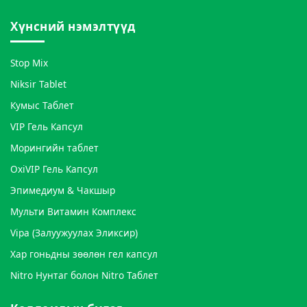
Хүнсний нэмэлтүүд
Stop Mix
Niksir Tablet
Кумыс Таблет
VIP Гель Капсул
Морингийн таблет
OxiVIP Гель Капсул
Эпимедиум & Чакшыр
Мульти Витамин Комплекс
Vipa (Залуужуулах Эликсир)
Хар гоньдны зөөлөн гел капсул
Nitro Нунтаг болон Nitro Таблет