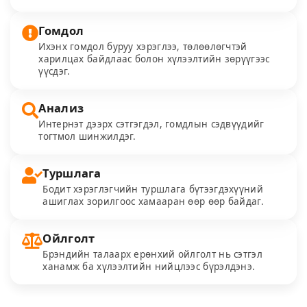
Гомдол
Ихэнх гомдол буруу хэрэглээ, төлөөлөгчтэй
харилцах байдлаас болон хүлээлтийн зөрүүгээс
үүсдэг.
Анализ
Интернэт дээрх сэтгэгдэл, гомдлын сэдвүүдийг
тогтмол шинжилдэг.
Туршлага
Бодит хэрэглэгчийн туршлага бүтээгдэхүүний
ашиглах зорилгоос хамааран өөр өөр байдаг.
Ойлголт
Брэндийн талаарх ерөнхий ойлголт нь сэтгэл
ханамж ба хүлээлтийн нийцлээс бүрэлдэнэ.