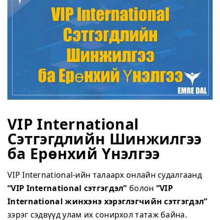
VIP International
Сэтгэгдлийн Шинжилгээ
ба Ерөнхий Үнэлгээ
VIP International-ийн талаарх онлайн судалгаанд
“VIP International сэтгэгдэл”
болон
“VIP
International жинхэнэ хэрэглэгчийн сэтгэгдэл”
зэрэг сэдвүүд улам их сонирхол татаж байна.