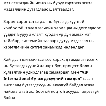
мэт сэтгэгдлийн ихэнх нь буруу хэрэглээ эсвэл
мэдээллийн дутагдлаас шалтгаалдаг.
Зарим сөрөг сэтгэгдэл нь бүтээгдэхүүнтэй
холбоогүй, төлөөлөгчийн харилцааны доголдлоос
үүддэг. Буруу амлалт, хурдан үр дүн амлах мэт
тайлбар, системийн талаарх дутуу мэдээлэл нь
хэрэглэгчийн сэтгэл ханамжид нөлөөлдөг.
Хийгдсэн шинжилгээнээс харахад гомдлын ихэнх
нь бүтээгдэхүүний чанарт бус, процесс болон
хүлээлтийн удирдлагад хамаардаг. Мөн
“VIP
International бүтээгдэхүүний гомдол”
гэсэн
ангилалд бүтээгдэхүүний аюулгүй байдал эсвэл
найрлагатай холбоотой ноцтой асуудал илрээгүй
байна.