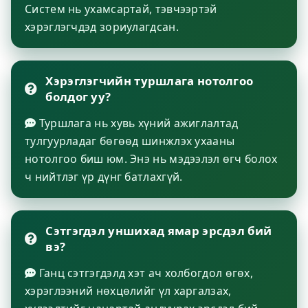
Систем нь ухамсартай, тэвчээртэй
хэрэглэгчдэд зориулагдсан.
Хэрэглэгчийн туршлага нотолгоо
болдог уу?
Туршлага нь хувь хүний ажиглалтад
тулгуурладаг бөгөөд шинжлэх ухааны
нотолгоо биш юм. Энэ нь мэдээлэл өгч болох
ч нийтлэг үр дүнг батлахгүй.
Сэтгэгдэл уншихад ямар эрсдэл бий
вэ?
Ганц сэтгэгдэлд хэт ач холбогдол өгөх,
хэрэглээний нөхцөлийг үл харгалзах,