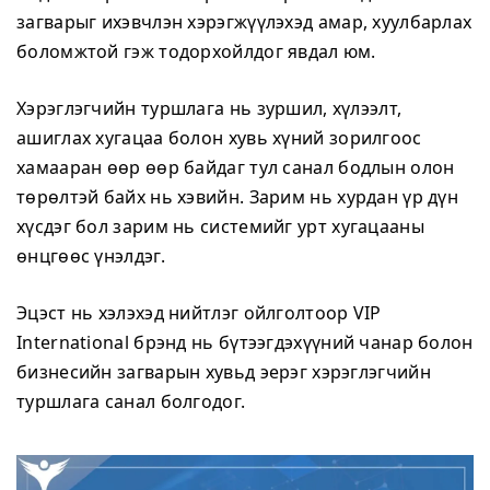
загварыг ихэвчлэн хэрэгжүүлэхэд амар, хуулбарлах
боломжтой гэж тодорхойлдог явдал юм.
Хэрэглэгчийн туршлага нь зуршил, хүлээлт,
ашиглах хугацаа болон хувь хүний зорилгоос
хамааран өөр өөр байдаг тул санал бодлын олон
төрөлтэй байх нь хэвийн. Зарим нь хурдан үр дүн
хүсдэг бол зарим нь системийг урт хугацааны
өнцгөөс үнэлдэг.
Эцэст нь хэлэхэд нийтлэг ойлголтоор VIP
International брэнд нь бүтээгдэхүүний чанар болон
бизнесийн загварын хувьд эерэг хэрэглэгчийн
туршлага санал болгодог.