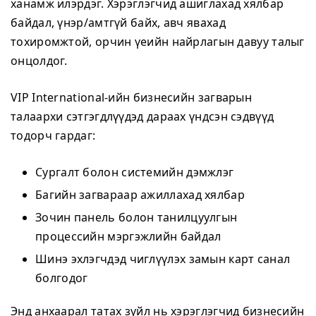
ханамж илэрдэг. Хэрэглэгчид ашиглахад хялбар
байдал, үнэр/амтгүй байх, авч явахад
тохиромжтой, орчин үеийн найрлагын давуу талыг
онцолдог.
VIP International-ийн бизнесийн загварын
талаархи сэтгэгдлүүдэд дараах үндсэн сэдвүүд
тодорч гардаг:
Сургалт болон системийн дэмжлэг
Багийн загвараар ажиллахад хялбар
Зочин панель болон танилцуулгын
процессийн мэргэжлийн байдал
Шинэ эхлэгчдэд чиглүүлэх замын карт санал
болгодог
Энд анхаарал татах зүйл нь хэрэглэгчид бизнесийн