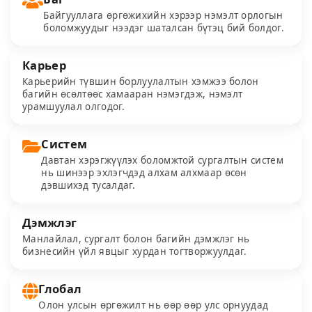
Байгууллага өргөжихийн хэрээр нэмэлт орлогын
боломжуудыг нээдэг шаталсан бүтэц бий болдог.
Карьeр
Карьeрийн түвшин борлуулалтын хэмжээ болон
багийн өсөлтөөс хамааран нэмэгдэж, нэмэлт
урамшуулал олгодог.
Систем
Давтан хэрэгжүүлэх боломжтой сургалтын систем
нь шинээр эхлэгчдэд алхам алхмаар өсөн
дэвшихэд тусалдаг.
Дэмжлэг
Манлайлал, сургалт болон багийн дэмжлэг нь
бизнесийн үйл явцыг хурдан тогтворжуулдаг.
Глобал
Олон улсын өргөжилт нь өөр өөр улс орнуудад