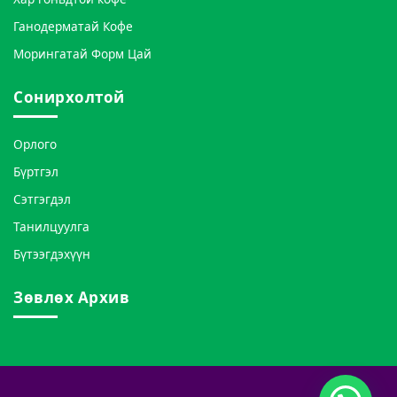
Ганодерматай Кофе
Морингатай Форм Цай
Сонирхолтой
Орлого
Бүртгэл
Сэтгэгдэл
Танилцуулга
Бүтээгдэхүүн
Зөвлөх Архив