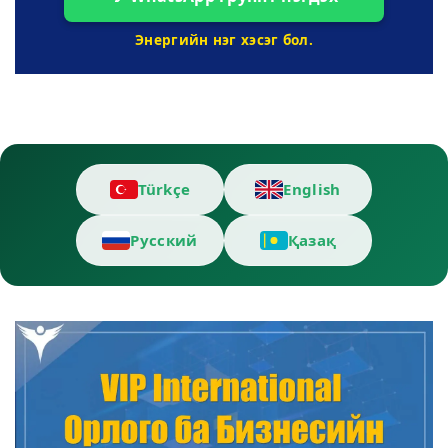
Энергийн нэг хэсэг бол.
Türkçe
English
Русский
Қазақ