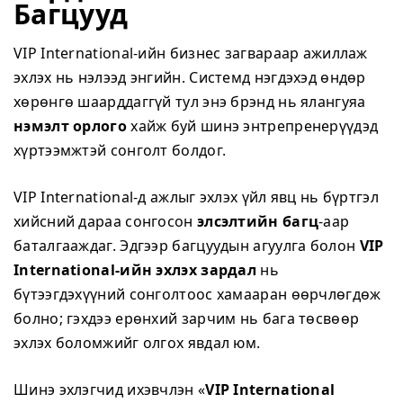
Багцууд
VIP International-ийн бизнес загвараар ажиллаж
эхлэх нь нэлээд энгийн. Системд нэгдэхэд өндөр
хөрөнгө шаарддаггүй тул энэ брэнд нь ялангуяа
нэмэлт орлого
хайж буй шинэ энтрепренерүүдэд
хүртээмжтэй сонголт болдог.
VIP International-д ажлыг эхлэх үйл явц нь бүртгэл
хийсний дараа сонгосон
элсэлтийн багц
-аар
баталгааждаг. Эдгээр багцуудын агуулга болон
VIP
International-ийн эхлэх зардал
нь
бүтээгдэхүүний сонголтоос хамааран өөрчлөгдөж
болно; гэхдээ ерөнхий зарчим нь бага төсвөөр
эхлэх боломжийг олгох явдал юм.
Шинэ эхлэгчид ихэвчлэн «
VIP International