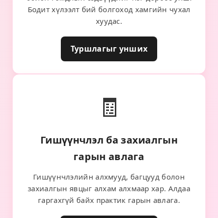
Бодит хүлээлт бий болгоход хамгийн чухал
хуудас.
Туршлагыг унших
🧾
Гишүүнчлэл ба захиалгын
гарын авлага
Гишүүнчлэлийн алхмууд, багцууд болон
захиалгын явцыг алхам алхмаар хар. Алдаа
гаргахгүй байх практик гарын авлага.