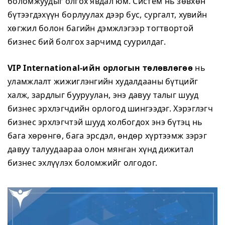
боломжуудыг олгох явдал юм. Систем нь зөвхөн
бүтээгдэхүүн борлуулах дээр бус, сургалт, хувийн
хөгжил болон багийн дэмжлэгээр тогтвортой
бизнес бий болгох зарчимд суурилдаг.
VIP International-ийн орлогын төлөвлөгөө
нь
уламжлалт жижиглэнгийн худалдааны бүтцийг
халж, зардлыг бууруулан, энэ давуу талыг шууд
бизнес эрхлэгчдийн орлогод шингээдэг. Хэрэглэгч
бизнес эрхлэгчтэй шууд холбогдох энэ бүтэц нь
бага хөрөнгө, бага эрсдэл, өндөр хүртээмж зэрэг
давуу талуудаараа олон мянган хүнд дижитал
бизнес эхлүүлэх боломжийг олгодог.