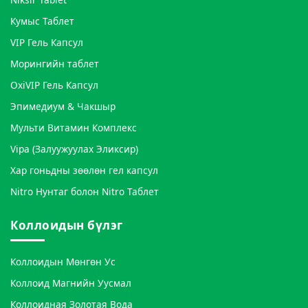
Кумыс Таблет
VIP Гель Капсул
Морингийн таблет
OxiVIP Гель Капсул
Эпимедиум & Чакшыр
Мульти Витамин Комплекс
Vipa (Залуужуулах Эликсир)
Хар гоньдны зөөлөн гел капсул
Nitro Нунтаг болон Nitro Таблет
Коллоидын бүлэг
Коллоидын Мөнгөн Ус
Коллоид Магнийн Уусмал
Коллоидная Золотая Вода