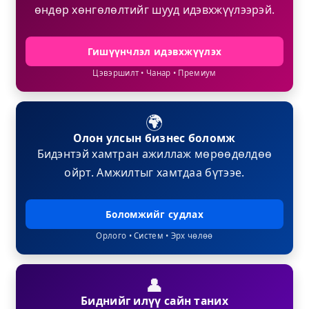
өндөр хөнгөлөлтийг шууд идэвхжүүлээрэй.
Гишүүнчлэл идэвхжүүлэх
Цэвэршилт • Чанар • Премиум
🌍
Олон улсын бизнес боломж
Бидэнтэй хамтран ажиллаж мөрөөдөлдөө
ойрт. Амжилтыг хамтдаа бүтээе.
Боломжийг судлах
Орлого • Систем • Эрх чөлөө
👤
Биднийг илүү сайн таних