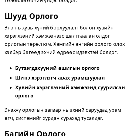
төлөвлөгөөний үндэс болдог.
Шууд Орлого
Энэ нь хувь хүний борлуулалт болон хувийн
хэрэглээний хэмжээнээс шалтгаалан олдог
орлогын төрөл юм. Хамгийн энгийн орлого олох
хэлбэр бөгөөд эхний өдрөөс идэвхтэй болдог.
Бүтээгдэхүүний ашигын орлого
Шинэ хэрэглэгч авах урамшуулал
Хувийн хэрэглээний хэмжээнд суурилсан
орлого
Энэхүү орлогын загвар нь эхний саруудад урам
өгч, системийг хурдан сурахад тусалдаг.
Багийн Орлого