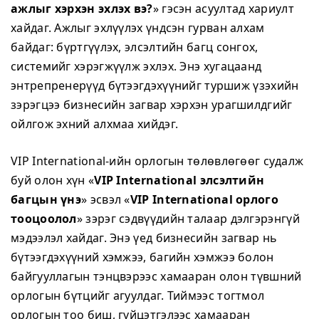
ажлыг хэрхэн эхлэх вэ?
» гэсэн асуултад хариулт
хайдаг. Ажлыг эхлүүлэх үндсэн гурван алхам
байдаг: бүртгүүлэх, элсэлтийн багц сонгох,
системийг хэрэгжүүлж эхлэх. Энэ хугацаанд
энтрепренерүүд бүтээгдэхүүнийг туршиж үзэхийн
зэрэгцээ бизнесийн загвар хэрхэн урагшилдгийг
ойлгож эхний алхмаа хийдэг.
VIP International-ийн орлогын төлөвлөгөөг судалж
буй олон хүн «
VIP International элсэлтийн
багцын үнэ
» эсвэл «
VIP International орлого
тооцоолол
» зэрэг сэдвүүдийн талаар дэлгэрэнгүй
мэдээлэл хайдаг. Энэ үед бизнесийн загвар нь
бүтээгдэхүүний хэмжээ, багийн хэмжээ болон
байгууллагын тэнцвэрээс хамааран олон түвшний
орлогын бүтцийг агуулдаг. Тиймээс тогтмол
орлогын тоо биш, гүйцэтгэлээс хамааран