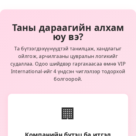
Таны дараагийн алхам
юу вэ?
Та бүтээгдэхүүнүүдтэй танилцаж, хандлагыг
ойлгож, арчилгааны цувралын логикийг
судаллаа. Одоо шийдвэр гаргахаасаа өмнө VIP
International-ийг 4 үндсэн чиглэлээр тодорхой
болгоорой.
🏢
Компанийн бүтэц ба итгэл