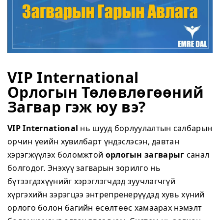
VIP International
Орлогын Төлөвлөгөөний
Загвар гэж юу вэ?
VIP International
нь шууд борлуулалтын салбарын
орчин үеийн хувилбарт үндэслэсэн, давтан
хэрэгжүүлэх боломжтой
орлогын загварыг
санал
болгодог. Энэхүү загварын зорилго нь
бүтээгдэхүүнийг хэрэглэгчдэд зуучлагчгүй
хүргэхийн зэрэгцээ энтрепренерүүдэд хувь хүний
орлого болон багийн өсөлтөөс хамаарах нэмэлт