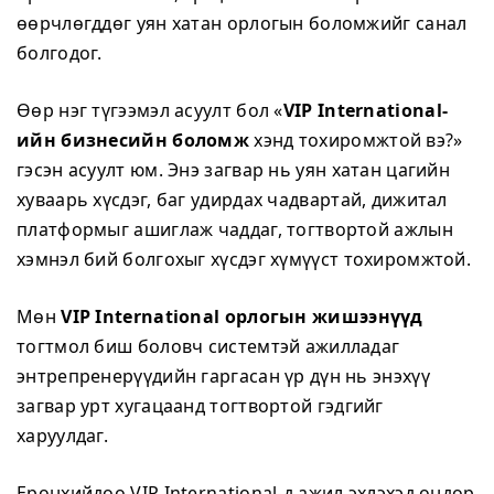
өөрчлөгддөг уян хатан орлогын боломжийг санал
болгодог.
Өөр нэг түгээмэл асуулт бол «
VIP International-
ийн бизнесийн боломж
хэнд тохиромжтой вэ?»
гэсэн асуулт юм. Энэ загвар нь уян хатан цагийн
хуваарь хүсдэг, баг удирдах чадвартай, дижитал
платформыг ашиглаж чаддаг, тогтвортой ажлын
хэмнэл бий болгохыг хүсдэг хүмүүст тохиромжтой.
Мөн
VIP International орлогын жишээнүүд
тогтмол биш боловч системтэй ажилладаг
энтрепренерүүдийн гаргасан үр дүн нь энэхүү
загвар урт хугацаанд тогтвортой гэдгийг
харуулдаг.
Ерөнхийдөө VIP International-д ажил эхлэхэд өндөр