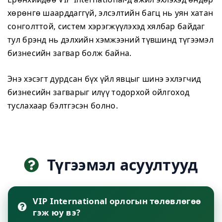
хөрөнгө шаарддаггүй, элсэлтийн багц нь уян хатан
сонголттой, систем хэрэгжүүлэхэд хялбар байдаг
тул брэнд нь дэлхийн хэмжээний түвшинд түгээмэл
бизнесийн загвар болж байна.
Энэ хэсэгт дурдсан бүх үйл явцыг шинэ эхлэгчид
бизнесийн загварыг илүү тодорхой ойлгоход
туслахаар бэлтгэсэн болно.
Түгээмэл асуултууд
VIP International орлогын төлөвлөгөө
гэж юу вэ?