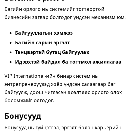
Багийн орлого нь системийг тогтвортой
бизнесийн загвар болгодог үндсэн механизм юм.
Байгууллагын хэмжээ
Багийн сарын эргэлт
Тэнцвэртэй бүтэц байгуулах
Идэвхтэй байдал ба тогтмол ажиллагаа
VIP International-ийн бинар систем нь
энтрепренерүүдэд хоёр үндсэн салаагаар баг
байгуулж, доош чиглэсэн өсөлтөөс орлого олох
боломжийг олгодог.
Бонусууд
Бонусууд нь гүйцэтгэл, эргэлт болон карьерийн