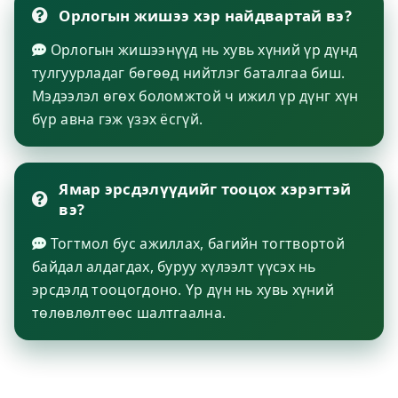
Орлогын жишээ хэр найдвартай вэ?
Орлогын жишээнүүд нь хувь хүний үр дүнд
тулгуурладаг бөгөөд нийтлэг баталгаа биш.
Мэдээлэл өгөх боломжтой ч ижил үр дүнг хүн
бүр авна гэж үзэх ёсгүй.
Ямар эрсдэлүүдийг тооцох хэрэгтэй
вэ?
Тогтмол бус ажиллах, багийн тогтвортой
байдал алдагдах, буруу хүлээлт үүсэх нь
эрсдэлд тооцогдоно. Үр дүн нь хувь хүний
төлөвлөлтөөс шалтгаална.