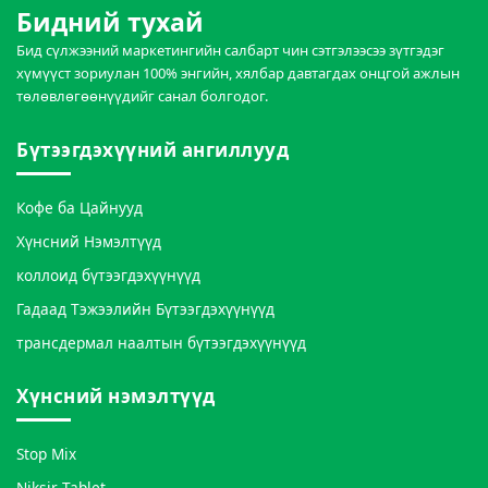
Бидний тухай
Бид сүлжээний маркетингийн салбарт чин сэтгэлээсээ зүтгэдэг
хүмүүст зориулан 100% энгийн, хялбар давтагдах онцгой ажлын
төлөвлөгөөнүүдийг санал болгодог.
Бүтээгдэхүүний ангиллууд
Кофе ба Цайнууд
Хүнсний Нэмэлтүүд
коллоид бүтээгдэхүүнүүд
Гадаад Тэжээлийн Бүтээгдэхүүнүүд
трансдермал наалтын бүтээгдэхүүнүүд
Хүнсний нэмэлтүүд
Stop Mix
Niksir Tablet