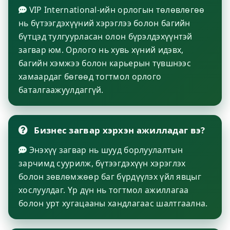
VIP International-ийн орлогын төлөвлөгөө
нь бүтээгдэхүүний хэрэглээ болон багийн
бүтцэд тулгуурласан олон бүрэлдэхүүнтэй
загвар юм. Орлого нь хувь хүний идэвх,
багийн хэмжээ болон карьерын түвшнээс
хамаардаг бөгөөд тогтмол орлого
баталгаажуулдаггүй.
Бизнес загвар хэрхэн ажилладаг вэ?
Энэхүү загвар нь шууд борлуулалтын
зарчимд суурилж, бүтээгдэхүүн хэрэглэх
болон зөвлөмжөөр баг бүрдүүлэх үйл явцыг
хослуулдаг. Үр дүн нь тогтмол ажиллагаа
болон урт хугацааны хандлагаас шалтгаална.