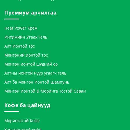
Премиум арчилгаа
Heat Power Крем
Интимийн Угаах Гель
Алт Ионтой Тос
Мөнгөний ионтой тос
Мөнгөн ионтой шүдний оо
Алтны ионтой нүүр угаагч гель
Алт ба Мөнгөн Ионтой Шампунь
Мөнгөн Ионтой & Моринга Тостой Саван
Кофе ба цайнууд
Морингатай Кофе
Хар гоньдтой кофе