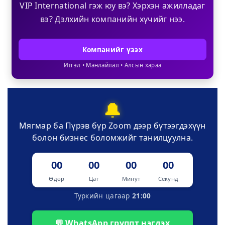
VIP International гэж юу вэ? Хэрхэн ажилладаг
вэ? Дэлхийн компанийн хүчийг нээ.
Компанийг үзэх
Итгэл • Манлайлал • Алсын хараа
🔔
Мягмар ба Пүрэв бүр Zoom дээр бүтээгдэхүүн
болон бизнес боломжийг танилцуулна.
00
00
00
00
Өдөр
Цаг
Минут
Секунд
Туркийн цагаар
21:00
💬 WhatsApp группт нэгдэх