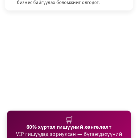
бизнес байгуулах боломжийг олгодог.
🛒
60% хүртэл гишүүний хөнгөлөлт
VIP гишүүдэд зориулсан — бүтээгдэхүүний