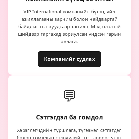
VIP International компанийн бүтэц, үйл
ажиллагааны зарчим болон найдвартай
байдлыг нэг хуудсаар танилц. Мэдээлэлтэй
шийдвэр гаргахад зориулсан үндсэн гарын
авлага.
Компанийг судлах
💬
Сэтгэгдэл ба гомдол
Хэрэглэгчдийн туршлага, түгээмэл сэтгэгдэл
болон гомдлын сэдвүүдийг нэг дороос унш.