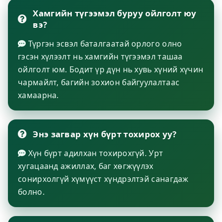
Хамгийн түгээмэл буруу ойлголт юу
вэ?
Түргэн эсвэл баталгаатай орлого олно
гэсэн хүлээлт нь хамгийн түгээмэл ташаа
ойлголт юм. Бодит үр дүн нь хувь хүний хүчин
чармайлт, багийн зохион байгуулалтаас
хамаарна.
Энэ загвар хүн бүрт тохирох уу?
Хүн бүрт адилхан тохирохгүй. Урт
хугацаанд ажиллах, баг хөгжүүлэх
сонирхолгүй хүмүүст хүндрэлтэй санагдаж
болно.