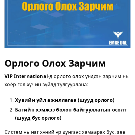
Орлого Олох Зарчим
VIP International
-д орлого олох үндсэн зарчим нь
хоёр гол хүчин зүйлд тулгуурлана:
Хувийн үйл ажиллагаа (шууд орлого)
Багийн хэмжээ болон байгууллагын өсөлт
(шууд бус орлого)
Систем нь нэг хүний үр дүнгээс хамаарах бус, зөв