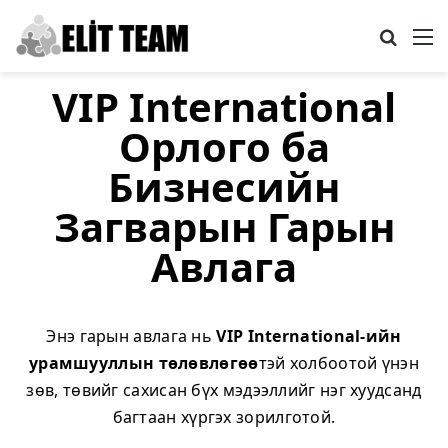
Search
M
VIP International
Орлого ба
Бизнесийн
Загварын Гарын
Авлага
Энэ гарын авлага нь
VIP International-ийн
урамшууллын төлөвлөгөө
тэй холбоотой үнэн
зөв, төвийг сахисан бүх мэдээллийг нэг хуудсанд
багтаан хүргэх зорилготой.