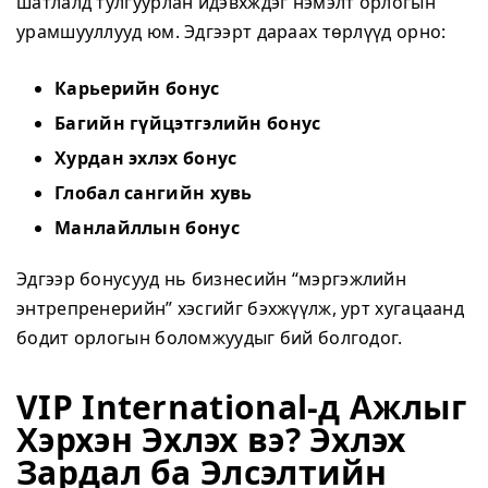
шатлалд тулгуурлан идэвхждэг нэмэлт орлогын
урамшууллууд юм. Эдгээрт дараах төрлүүд орно:
Карьeрийн бонус
Багийн гүйцэтгэлийн бонус
Хурдан эхлэх бонус
Глобал сангийн хувь
Манлайллын бонус
Эдгээр бонусууд нь бизнесийн “мэргэжлийн
энтрепренерийн” хэсгийг бэхжүүлж, урт хугацаанд
бодит орлогын боломжуудыг бий болгодог.
VIP International-д Ажлыг
Хэрхэн Эхлэх вэ? Эхлэх
Зардал ба Элсэлтийн