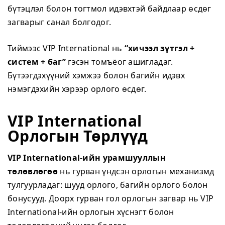
бүтэцлэл болон тогтмол идэвхтэй байдлаар өсдөг
загварыг санал болгодог.
Тиймээс VIP International нь
“хичээл зүтгэл +
систем + баг”
гэсэн томъёог ашигладаг.
Бүтээгдэхүүний хэмжээ болон багийн идэвх
нэмэгдэхийн хэрээр орлого өсдөг.
VIP International
Орлогын Төрлүүд
VIP International-ийн урамшууллын
төлөвлөгөө
нь гурван үндсэн орлогын механизмд
тулгуурладаг: шууд орлого, багийн орлого болон
бонусууд. Доорх гурван гол орлогын загвар нь VIP
International-ийн орлогын хүснэгт болон