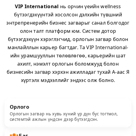
VIP International
нь орчин үеийн wellness
бүтээгдэхүүнтэй хосолсон дэлхийн түвшний
энтрепренерийн бизнес загварыг санал болгодог
олон талт платформ юм. Систем дотор
бүтээгдэхүүн хэрэглэгчид, орлогын загвар болон
манлайллын карьер багтдаг. Та VIP International-
ийн урамшууллын төлөвлөгөө, карьерийн шат
ахилт, нэмэлт орлогын боломжууд болон
бизнесийн загвар хэрхэн ажилладаг тухай А-аас Я
хүртэлх мэдээллийг эндээс олж болно.
Орлого
Орлогын загвар нь хувь хүний үр дүн бус тогтмол,
системтэй ажлын үндсэн дээр бүтээгдсэн.
Баг