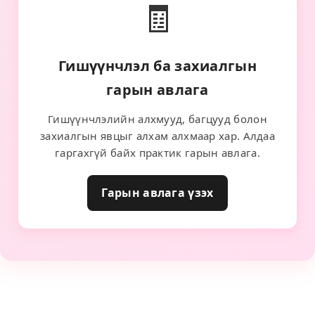
🧾
Гишүүнчлэл ба захиалгын
гарын авлага
Гишүүнчлэлийн алхмууд, багцууд болон
захиалгын явцыг алхам алхмаар хар. Алдаа
гаргахгүй байх практик гарын авлага.
Гарын авлага үзэх