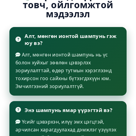
товч, ойлгомжтой
мэдээлэл
Алт, мөнгөн ионтой шампунь гэж
юу вэ?
Алт, мөнгөн ионтой шампунь нь үс
болон хуйхыг зөөлөн цэвэрлэх
зориулалттай, өдөр тутмын хэрэглээнд
тохирсон гоо сайхны бүтээгдэхүүн юм.
Эмчилгээний зориулалтгүй.
Энэ шампунь ямар үүрэгтэй вэ?
Үсийг цэвэрхэн, илүү эмх цэгцтэй,
арчилсан харагдуулахад дэмжлэг үзүүлэх