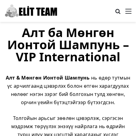
Search
M
Алт ба Мөнгөн
Ионтой Шампунь –
VIP International
Алт & Мөнгөн Ионтой Шампунь
нь өдөр тутмын
үс арчилгаанд цэвэрлэх болон өтгөн харагдуулах
нөлөөг нэгэн зэрэг бий болгохын тулд хөнгөн,
орчин үеийн бүтэцтэйгээр бүтээгдсэн.
Толгойын арьсыг зөөлөн цэвэрлэж, сэргэсэн
мэдрэмж төрүүлэх энэхүү найрлага нь өдрийн
турш илүү эмх цэгцтэй харагдахыг хүсдэг