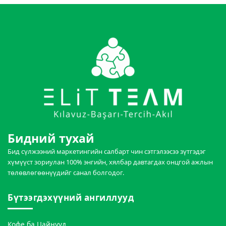
Бидний тухай
Бид сүлжээний маркетингийн салбарт чин сэтгэлээсээ зүтгэдэг
хүмүүст зориулан 100% энгийн, хялбар давтагдах онцгой ажлын
төлөвлөгөөнүүдийг санал болгодог.
Бүтээгдэхүүний ангиллууд
Кофе ба Цайнууд