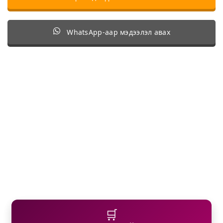
WhatsApp-аар мэдээлэл авах
🛒