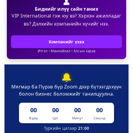
👤
Биднийг илүү сайн таних
VIP International гэж юу вэ? Хэрхэн ажилладаг
вэ? Дэлхийн компанийн хүчийг нээ.
Компанийг үзэх
Итгэл • Манлайлал • Алсын хараа
🔔
Мягмар ба Пүрэв бүр Zoom дээр бүтээгдэхүүн
болон бизнес боломжийг танилцуулна.
00
00
00
00
Өдөр
Цаг
Минут
Секунд
Туркийн цагаар
21:00