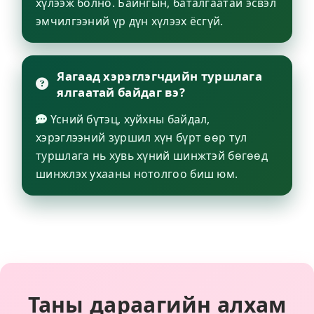
хүлээж болно. Байнгын, баталгаатай эсвэл
эмчилгээний үр дүн хүлээх ёсгүй.
Яагаад хэрэглэгчдийн туршлага
ялгаатай байдаг вэ?
Үсний бүтэц, хуйхны байдал,
хэрэглээний зуршил хүн бүрт өөр тул
туршлага нь хувь хүний шинжтэй бөгөөд
шинжлэх ухааны нотолгоо биш юм.
Таны дараагийн алхам