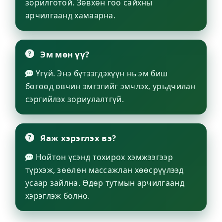
зорилготой. Зөвхөн гоо сайхны
арчилгаанд хамаарна.
Эм мөн үү?
Үгүй. Энэ бүтээгдэхүүн нь эм биш
бөгөөд өвчин эмгэгийг эмчлэх, урьдчилан
сэргийлэх зориулалтгүй.
Яаж хэрэглэх вэ?
Нойтон үсэнд тохирох хэмжээгээр
түрхэж, зөөлөн массажлан хөөсрүүлээд
усаар зайлна. Өдөр тутмын арчилгаанд
хэрэглэж болно.