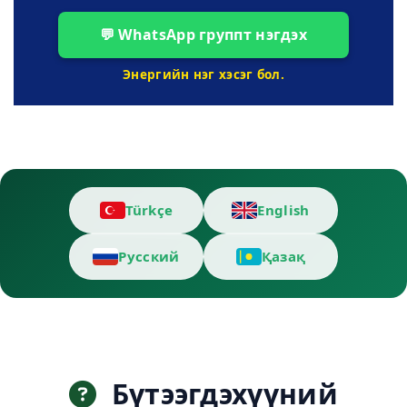
💬 WhatsApp группт нэгдэх
Энергийн нэг хэсэг бол.
Türkçe
English
Русский
Қазақ
Бүтээгдэхүүний