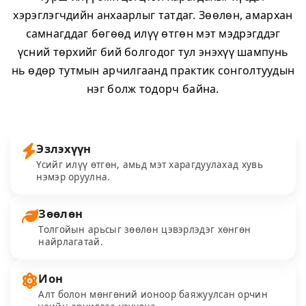
хэрэглэгчдийн анхаарлыг татдаг. Зөөлөн, амархан
самнагддаг бөгөөд илүү өтгөн мэт мэдрэгддэг
үсний төрхийг бий болгодог тул энэхүү шампунь
нь өдөр тутмын арчилгаанд практик сонголтуудын
нэг болж тодорч байна.
Эзлэхүүн
Үсийг илүү өтгөн, амьд мэт харагдуулахад хувь
нэмэр оруулна.
Зөөлөн
Толгойын арьсыг зөөлөн цэвэрлэдэг хөнгөн
найрлагатай.
Ион
Алт болон мөнгөний ионоор баяжуулсан орчин