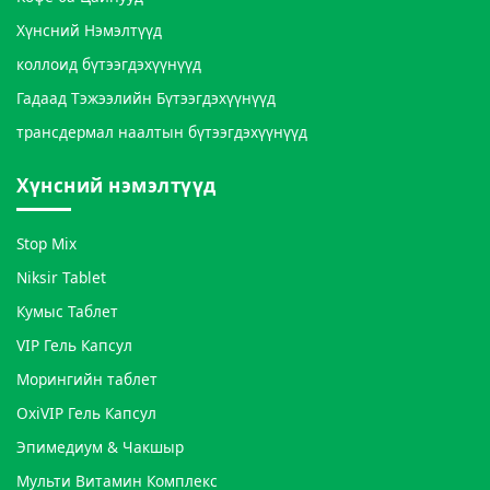
Хүнсний Нэмэлтүүд
коллоид бүтээгдэхүүнүүд
Гадаад Тэжээлийн Бүтээгдэхүүнүүд
трансдермал наалтын бүтээгдэхүүнүүд
Хүнсний нэмэлтүүд
Stop Mix
Niksir Tablet
Кумыс Таблет
VIP Гель Капсул
Морингийн таблет
OxiVIP Гель Капсул
Эпимедиум & Чакшыр
Мульти Витамин Комплекс