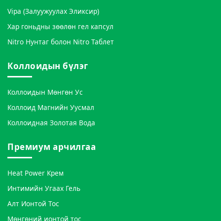
Vipa (Залуужуулах Эликсир)
Хар гоньдны зөөлөн гел капсул
Nitro Нунтаг болон Nitro Таблет
Коллоидын бүлэг
Коллоидын Мөнгөн Ус
Коллоид Магнийн Уусмал
Коллоидная Золотая Вода
Премиум арчилгаа
Heat Power Крем
Интимийн Угаах Гель
Алт Ионтой Тос
Мөнгөний ионтой тос