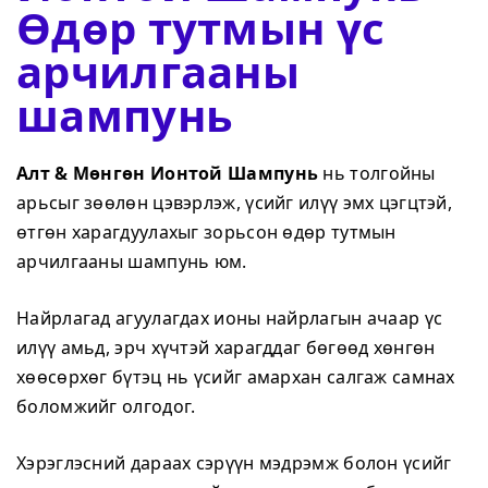
Өдөр тутмын үс
арчилгааны
шампунь
Алт & Мөнгөн Ионтой Шампунь
нь толгойны
арьсыг зөөлөн цэвэрлэж, үсийг илүү эмх цэгцтэй,
өтгөн харагдуулахыг зорьсон өдөр тутмын
арчилгааны шампунь юм.
Найрлагад агуулагдах ионы найрлагын ачаар үс
илүү амьд, эрч хүчтэй харагддаг бөгөөд хөнгөн
хөөсөрхөг бүтэц нь үсийг амархан салгаж самнах
боломжийг олгодог.
Хэрэглэсний дараах сэрүүн мэдрэмж болон үсийг