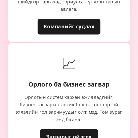
шийдвэр гаргахад зориулсан үндсэн гарын
авлага.
Компанийг судлах
📈
Орлого ба бизнес загвар
Орлогын систем хэрхэн ажилладгийг,
бизнес загварын логик болон тогтвортой
эхлэлийн гол зарчмуудыг олж мэд. Том зураг
энд байна.
Загварыг ойлгох