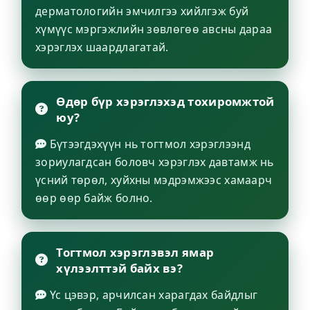
дерматологийн эмчилгээ хийлгэж буй
хүмүүс мэргэжлийн зөвлөгөө авсны дараа
хэрэглэх шаардлагатай.
Өдөр бүр хэрэглэхэд тохиромжтой
юу?
Бүтээгдэхүүн нь тогтмол хэрэглээнд
зориулагдсан боловч хэрэглэх давтамж нь
үсний төрөл, хуйхны мэдрэмжээс хамаарч
өөр өөр байж болно.
Тогтмол хэрэглэвэл ямар
хүлээлттэй байх вэ?
Үс цэвэр, арчилсан харагдах байдлыг