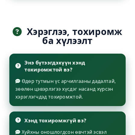
Хэрэглээ, тохиромж
ба хүлээлт
Энэ бүтээгдэхүүн хэнд
тохиромжтой вэ?
Өдөр тутмын үс арчилгааны дадалтай,
зөөлөн цэвэрлэгээ хүсдэг насанд хүрсэн
хэрэглэгчдэд тохиромжтой.
Хэнд тохиромжгүй вэ?
Хуйхны оношлогдсон өвчтэй эсвэл