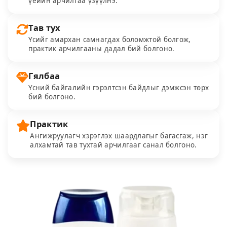
үеийн арчилгаа үзүүлнэ.
Тав тух
Үсийг амархан самнагдах боломжтой болгож,
практик арчилгааны дадал бий болгоно.
Гялбаа
Үсний байгалийн гэрэлтсэн байдлыг дэмжсэн төрх
бий болгоно.
Практик
Ангижруулагч хэрэглэх шаардлагыг багасгаж, нэг
алхамтай тав тухтай арчилгааг санал болгоно.