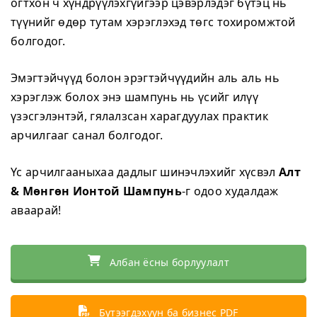
огтхон ч хүндрүүлэхгүйгээр цэвэрлэдэг бүтэц нь
түүнийг өдөр тутам хэрэглэхэд төгс тохиромжтой
болгодог.
Эмэгтэйчүүд болон эрэгтэйчүүдийн аль аль нь
хэрэглэж болох энэ шампунь нь үсийг илүү
үзэсгэлэнтэй, гялалзсан харагдуулах практик
арчилгааг санал болгодог.
Үс арчилгааныхаа дадлыг шинэчлэхийг хүсвэл
Алт
& Мөнгөн Ионтой Шампунь
-г одоо худалдаж
аваарай!
Албан ёсны борлуулалт
Бүтээгдэхүүн ба бизнес PDF