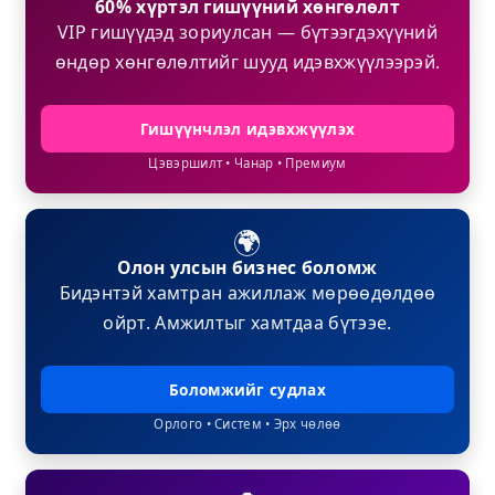
60% хүртэл гишүүний хөнгөлөлт
VIP гишүүдэд зориулсан — бүтээгдэхүүний
өндөр хөнгөлөлтийг шууд идэвхжүүлээрэй.
Гишүүнчлэл идэвхжүүлэх
Цэвэршилт • Чанар • Премиум
🌍
Олон улсын бизнес боломж
Бидэнтэй хамтран ажиллаж мөрөөдөлдөө
ойрт. Амжилтыг хамтдаа бүтээе.
Боломжийг судлах
Орлого • Систем • Эрх чөлөө