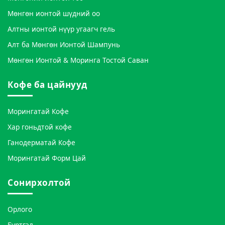
Мөнгөн ионтой шүдний оо
Алтны ионтой нүүр угаагч гель
Алт ба Мөнгөн Ионтой Шампунь
Мөнгөн Ионтой & Моринга Тостой Саван
Кофе ба цайнууд
Морингатай Кофе
Хар гоньдтой кофе
Ганодерматай Кофе
Морингатай Форм Цай
Сонирхолтой
Орлого
Бүртгэл