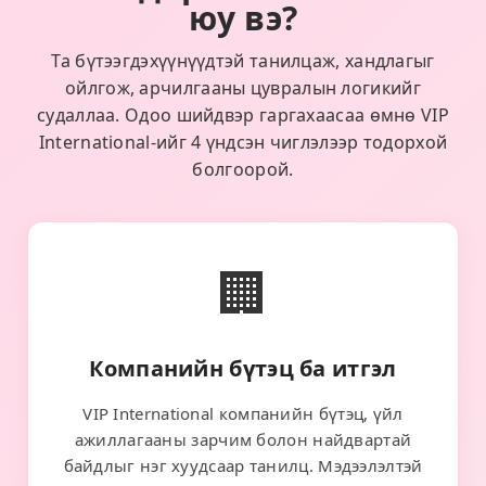
юу вэ?
Та бүтээгдэхүүнүүдтэй танилцаж, хандлагыг
ойлгож, арчилгааны цувралын логикийг
судаллаа. Одоо шийдвэр гаргахаасаа өмнө VIP
International-ийг 4 үндсэн чиглэлээр тодорхой
болгоорой.
🏢
Компанийн бүтэц ба итгэл
VIP International компанийн бүтэц, үйл
ажиллагааны зарчим болон найдвартай
байдлыг нэг хуудсаар танилц. Мэдээлэлтэй