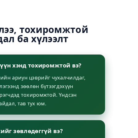
лээ, тохиромжтой
ал ба хүлээлт
хүүн хэнд тохиромжтой вэ?
ийн ариун цэврийг чухалчилдаг,
лэгээнд зөөлөн бүтээгдэхүүн
үрэгчдэд тохиромжтой. Үндсэн
айдал, тав тух юм.
хийг зөвлөдөггүй вэ?