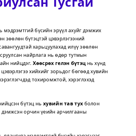
риулсан Тусгай
ь мэдрэмтгий бүсийн эрүүл ахуйг дэмжих
эн зөөлөн бүтэцтэй цэвэрлэгээний
 савангуудтай харьцуулахад илүү зөөлөн
всруулсан найрлага нь өдөр тутмын
айн нийцдэг.
Хөөсрөх гелэн бүтэц
нь хүнд
 цэвэрлэгээ хийхийг зорьдог бөгөөд хувийн
хэрэглэгчдэд тохиромжтой, хэрэглэхэд
нийцсэн бүтэц нь
хувийн тав тух
болон
дэмжсэн орчин үеийн арчилгааны
ь ялангуяа мэдрэмтгий бүсийн хэрэгцээг