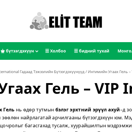
бүтээгдэхүүн
Холбоо
бидний тухай
Монго
nternational Гадаад Тэжээлийн Бүтээгдэхүүнүүд
/
Интимийн Угаах Гель – V
аах Гель – VIP I
 Гель
нь өдөр тутмын
бэлэг эрхтний эрүүл ахуй
–д з
 зөөлөн найрлагатай арчилгааны бүтээгдэхүүн юм. М
 цочролыг багасгахад тусалж, хуурайшилтын мэдрэмжий