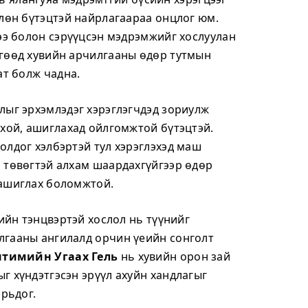
өлөн бүтэцтэй найрлагаараа онцлог юм.
гээ болон сэрүүцсэн мэдрэмжийг хослуулан
гөөд хувийн арчилгааны өдөр тутмын
ат болж чадна.
лыг эрхэмлэдэг хэрэглэгчдэд зориулж
рхой, ашиглахад ойлгомжтой бүтэцтэй.
олдог хэлбэртэй тул хэрэглэхэд маш
 төвөгтэй алхам шаардахгүйгээр өдөр
 ашиглах боломжтой.
цийн тэнцвэртэй хослол нь түүнийг
лгааны ангилалд орчин үеийн сонголт
тимийн Угаах Гель
нь хувийн орон зай
г хүндэтгэсэн эрүүл ахуйн хандлагыг
орьдог.