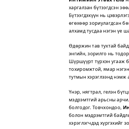
харгалзан бүтээгдсэн зө
Бүтээгдэхүүн нь цэвэрлэ
өгөхөөр зориулагдсан бө
алхамд тусдаа нэгэн үе ш
Өдөржин тав тухтай байд
энгийн, зорилго нь тодо
Шүршүүрт түрхэн угааж б
тохиромжтой, ямар нэгэн
тутмын хэрэглээнд нэмж
Үнэр, нягтрал, гелэн бүт
мэдрэмтгий арьсны арчи
болгодог. Товчхондоо,
Ин
болон мэдрэмтгий байдлы
хэрэглэгчдэд хүргэхийг з