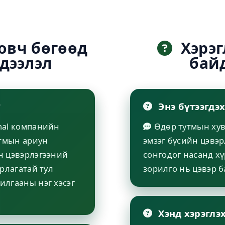
овч бөгөөд
Хэрэг
дээлэл
байд
?
Энэ бүтээгдэ
onal компанийн
Өдөр тутмын хув
утмын ариун
эмзэг бүсийн цэвэр
н цэвэрлэгээний
сонгодог насанд х
рлагатай тул
зорилго нь цэвэр б
илгааны нэг хэсэг
Хэнд хэрэглэ