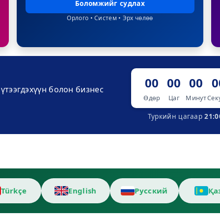
Боломжийг судлах
Орлого • Систем • Эрх чөлөө
00
00
00
0
үтээгдэхүүн болон бизнес
Өдөр
Цаг
Минут
Сек
Туркийн цагаар
21:0
Türkçe
English
Русский
Қа