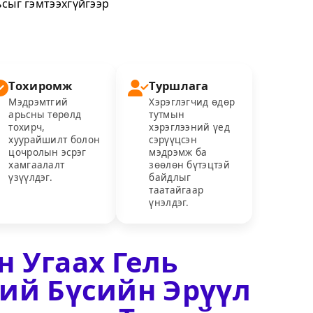
сыг гэмтээхгүйгээр
Тохиромж
Туршлага
Мэдрэмтгий
Хэрэглэгчид өдөр
арьсны төрөлд
тутмын
тохирч,
хэрэглээний үед
хуурайшилт болон
сэрүүцсэн
цочролын эсрэг
мэдрэмж ба
хамгаалалт
зөөлөн бүтэцтэй
үзүүлдэг.
байдлыг
таатайгаар
үнэлдэг.
 Угаах Гель
ий Бүсийн Эрүүл