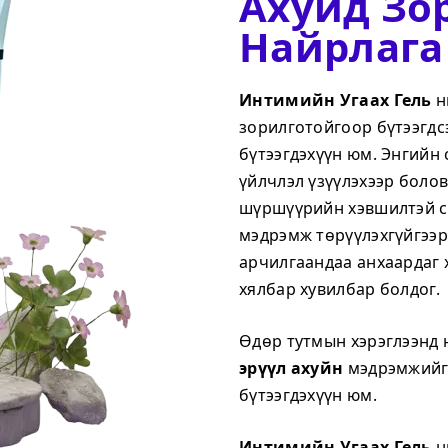
Ахуйд Зо
Найрлага
Интимийн Угаах Гель
н
зорилготойгоор бүтээгдс
бүтээгдэхүүн юм. Энгийн
үйлчлэл үзүүлэхээр боло
шүршүүрийн хэвшилтэй с
мэдрэмж төрүүлэхгүйгээр
арчилгаандаа анхаардаг 
хялбар хувилбар болдог.
Өдөр тутмын хэрэглээнд 
эрүүл ахуйн
мэдрэмжийг 
бүтээгдэхүүн юм.
Интимийн Угаах Гель
н