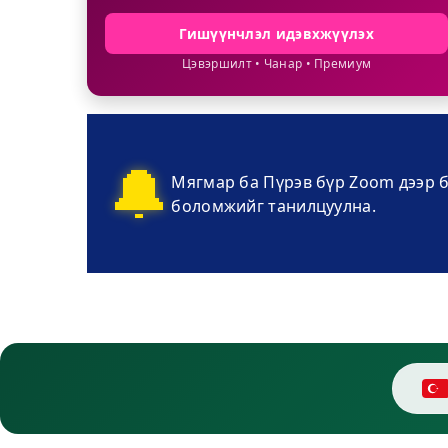
Гишүүнчлэл идэвхжүүлэх
Цэвэршилт • Чанар • Премиум
🔔
Мягмар ба Пүрэв бүр Zoom дээр б
боломжийг танилцуулна.