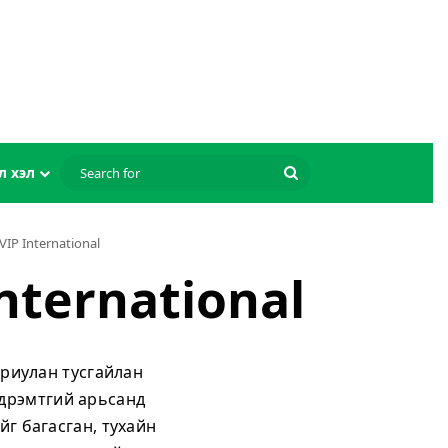
Search
л хэл
for
IP International
nternational
ориулан тусгайлан
эдрэмтгий арьсанд
г багасган, тухайн