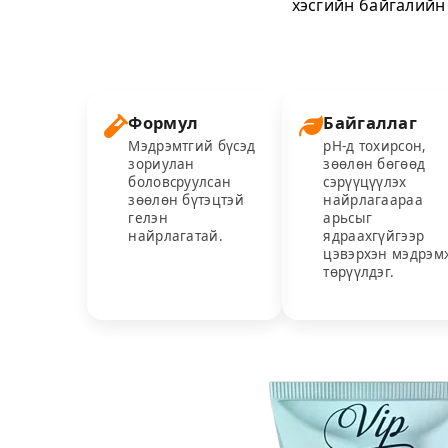
хэсгийн байгалийн
Формул
Байгаллаг
Мэдрэмтгий бүсэд
pH-д тохирсон,
зориулан
зөөлөн бөгөөд
боловсруулсан
сэрүүцүүлэх
зөөлөн бүтэцтэй
найрлагаараа
гелэн
арьсыг
найрлагатай.
ядраахгүйгээр
цэвэрхэн мэдрэм
төрүүлдэг.