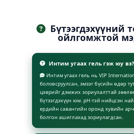
Бүтээгдэхүүний т
ойлгомжтой мэ
Интим угаах гель гэж юу вэ
Интим угаах гель нь VIP Internati
боловсруулсан, эмзэг бүсийн өдөр т
цэврийг дэмжих зориулалттай зөөлө
бүтээгдэхүүн юм. pH-тэй нийцсэн най
ердийн савангийн оронд хувийн арч
болгон ашиглахад зориулагдсан.