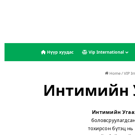
Нүүр хуудас
Vip International
Home
/
VIP I
Интимийн Уг
Интимийн Угаах
боловсруулагдсан
тохирсон бүтэц нь