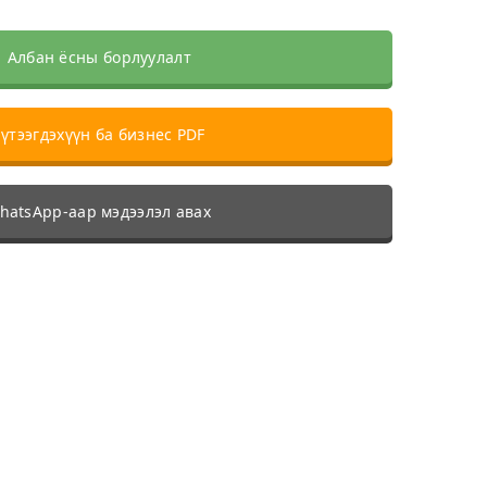
Албан ёсны борлуулалт
үтээгдэхүүн ба бизнес PDF
atsApp-аар мэдээлэл авах