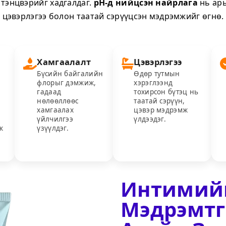
 тэнцвэрийг хадгалдаг.
pH-д нийцсэн найрлага
нь арь
цэвэрлэгээ болон таатай сэрүүцсэн мэдрэмжийг өгнө.
Хамгаалалт
Цэвэрлэгээ
Бүсийн байгалийн
Өдөр тутмын
флорыг дэмжиж,
хэрэглээнд
гадаад
тохирсон бүтэц нь
нөлөөллөөс
таатай сэрүүн,
хамгаалах
цэвэр мэдрэмж
үйлчилгээ
үлдээдэг.
ж
үзүүлдэг.
Интимийн
Мэдрэмтг