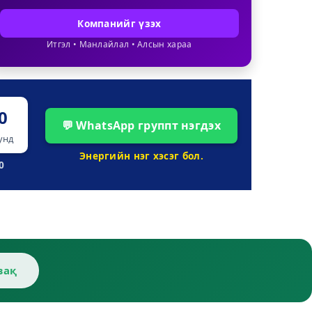
Компанийг үзэх
Итгэл • Манлайлал • Алсын хараа
0
💬 WhatsApp группт нэгдэх
унд
Энергийн нэг хэсэг бол.
0
зақ