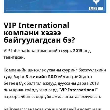
VIP International
компани хэзээ
байгуулагдсан бэ?
VIP International компанийн суурь
2015
онд
тавигдсан.
Компанийн шинжлэх ухааны суурийг бэхжүүлэхийн
тулд бараг
3 жилийн R&D
үйл явц хийгдсэн
бөгөөд бүх бэлтгэл ажлууд дууссаны дараа 2018
оны арванхоёрдугаар сард
“VIP International”
нэрээр албан ёсоор үйл ажиллагаагаа эхлүүлсэн.
Байгуулагдсанаасаа хойш компанийн өсөлт маш