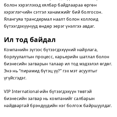
болон хэрэглэхэд хялбар байдлаараа өргөн
хэрэглэгчийн сэтгэл ханамжийг бий болгосон.
Ялангуяа трансдермал наалт болон коллоид
бүтээгдэхүүнүүд өндөр эерэг үнэлгээ авдаг.
Ил тод байдал
Компанийн зүгээс бүтээгдэхүүний найрлага,
борлуулалтын процесс, карьерийн шатлал болон
бизнесийн загварын талаар ил тод мэдээлэл өгдөг.
Энэ нь “пирамид бүтэц үү?” гэх мэт асуултыг
үгүйсгэдэг.
VIP International-ийн бүтээгдэхүүн төвтэй
бизнесийн загвар нь компанийг салбарын
найдвартай брэндүүдийн нэг болгож байршуулдаг.