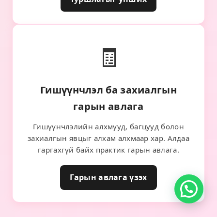
🧾
Гишүүнчлэл ба захиалгын
гарын авлага
Гишүүнчлэлийн алхмууд, багцууд болон
захиалгын явцыг алхам алхмаар хар. Алдаа
гаргахгүй байх практик гарын авлага.
Гарын авлага үзэх