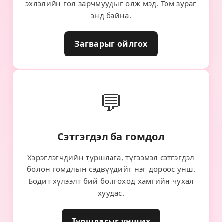
эхлэлийн гол зарчмуудыг олж мэд. Том зураг
энд байна.
Загварыг ойлгох
💬
Сэтгэгдэл ба гомдол
Хэрэглэгчдийн туршлага, түгээмэл сэтгэгдэл
болон гомдлын сэдвүүдийг нэг дороос унш.
Бодит хүлээлт бий болгоход хамгийн чухал
хуудас.
Туршлагыг унших