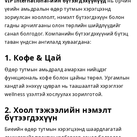
VIP International-ийн бүтээгдэхүүнүүд
нь орчин
үеийн амьдралын өдөр тутмын хэрэгцээнд
зориулсан хооллолт, нэмэлт бүтээгдэхүүн болон
гадны арчилгааны олон төрлийн шийдлүүдийг
санал болгодог. Компанийн бүтээгдэхүүний бүтэц
таван үндсэн ангилалд хуваагдана:
1. Кофе & Цай
Өдөр тутмын амьдралд амархан нийцдэг
функциональ кофе болон цайны төрөл. Ургамлын
хандтай энэхүү цуврал нь таашаалтай хэрэглээг
wellness үзэлтэй хослуулах зорилготой.
2. Хоол тэжээлийн нэмэлт
бүтээгдэхүүн
Биеийн өдөр тутмын хэрэгцээнд шаардлагатай