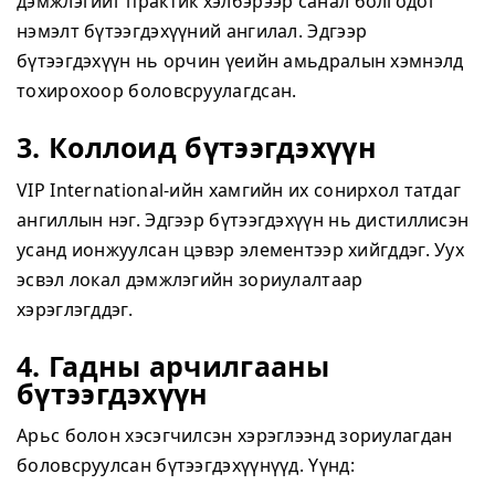
дэмжлэгийг практик хэлбэрээр санал болгодог
нэмэлт бүтээгдэхүүний ангилал. Эдгээр
бүтээгдэхүүн нь орчин үеийн амьдралын хэмнэлд
тохирохоор боловсруулагдсан.
3. Коллоид бүтээгдэхүүн
VIP International-ийн хамгийн их сонирхол татдаг
ангиллын нэг. Эдгээр бүтээгдэхүүн нь дистиллисэн
усанд ионжуулсан цэвэр элементээр хийгддэг. Уух
эсвэл локал дэмжлэгийн зориулалтаар
хэрэглэгддэг.
4. Гадны арчилгааны
бүтээгдэхүүн
Арьс болон хэсэгчилсэн хэрэглээнд зориулагдан
боловсруулсан бүтээгдэхүүнүүд. Үүнд: