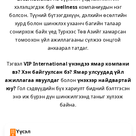
хэлэлцэгдэж буй
wellness
компаниудын нэг
болсон. Түүний бүтээгдэхүүн, дэлхийн өсөлтийн
хурд болон шинжлэх ухаанч багийн талаар
сонирхож байх үед Туркээс Төв Азийг хамарсан
томоохон үйл ажиллагааны сүлжээ онцгой
анхаарал татдаг.
Тэгвэл
VIP International үнэндээ ямар компани
вэ?
Хэн байгуулсан бэ?
Ямар улсуудад үйл
ажиллагаа явуулдаг
болон
үнэхээр найдвартай
юу?
Гол сэдвүүдийн бүх хариулт бидний бэлтгэсэн
энэ иж бүрэн дүн шинжилгээнд таныг хүлээж
байна.
Үүсэл