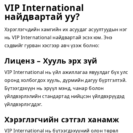
VIP International
найдвартай уу?
Хэрэглэгчдийн хамгийн их асуудаг асуултуудын нэг
нь VIP International найдвартай эсэх юм. Энэ
сэдвийг гурван хэсгээр авч үзэж болно:
Лиценз – Хууль эрх зүй
VIP International нь үйл ажиллагаа явуулдаг бүх улс
оронд холбогдох хууль, дүрмийн дагуу бүртгэлтэй.
Бүтээгдэхүүн нь эрүүл мэнд, чанар болон
үйлдвэрлэлийн стандартад нийцсэн үйлдвэрүүдэд
үйлдвэрлэгддэг.
Хэрэглэгчийн сэтгэл ханамж
VIP International нь бүтээгдэхүүний олон төрөл