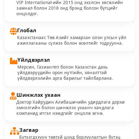
VIP International-ийн 2015 онд эхэлсэн хөгжлийн
замнал болон 2018 онд брэнд болсон бүтцийг
онцолдог.
Глобал
Казахстанаас Төв Азийг хамарсан олон улсын үйл
ажиллагааны сүлжээ болон өсөлтийг тодруулна.
Үйлдвэрлэл
Мерсин, Газиантеп болон Казахстан дахь
үйлдвэрүүдийн орон нутгийн, хяналттай
үйлдвэрлэлийн арга барилыг тайлбарлана.
Шинжлэх ухаан
Доктор Хайрудин Алибашичийн удирдлага дорхи
эмнэлгийн болон шинжлэх ухаанч хандлага
компанид итгэл нэмдгийг онцолж өгнө.
Загвар
Бүтээгдэхүүн төвтэй шууд борлуулалтын бүтэц