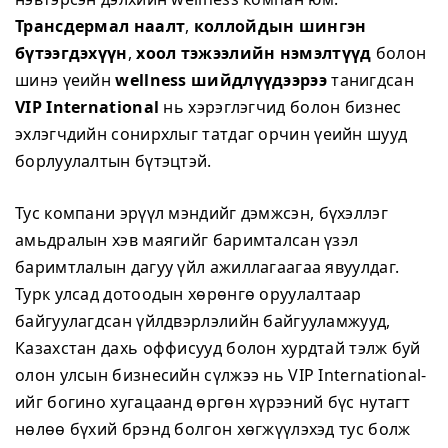
Трансдермал наалт
,
коллойдын шингэн
бүтээгдэхүүн
,
хоол тэжээлийн нэмэлтүүд
болон
шинэ үеийн
wellness шийдлүүдээрээ
танигдсан
VIP International
нь хэрэглэгчид болон бизнес
эхлэгчдийн сонирхлыг татдаг орчин үеийн шууд
борлуулалтын бүтэцтэй.
Тус компани эрүүл мэндийг дэмжсэн, бүхэллэг
амьдралын хэв маягийг баримталсан үзэл
баримтлалын дагуу үйл ажиллагаагаа явуулдаг.
Турк улсад дотоодын хөрөнгө оруулалтаар
байгуулагдсан үйлдвэрлэлийн байгууламжууд,
Казахстан дахь оффисууд болон хурдтай тэлж буй
олон улсын бизнесийн сүлжээ нь VIP International-
ийг богино хугацаанд өргөн хүрээний бүс нутагт
нөлөө бүхий брэнд болгон хөгжүүлэхэд тус болж