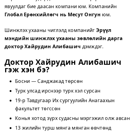
явуулдаг бие даасан компани юм. Компанийн
Глобал Ерөнхийлөгч нь Месут Онгун
юм.
Шинжлэх ухааны чиглэлд компанийг
Эрүүл
мэндийн шинжлэх ухааны зөвлөлийн дарга
доктор Хайрудин Алибашич
дэмждэг.
Доктор Хайрудин Алибашич
гэж хэн бэ?
Босни — Санджакад төрсөн
Турк улсад ирснээр турк хэл сурсан
19-р Тавдугаар Их сургуулийн Анагаахын
факультет төгссөн
Конья хотод зүрх судасны мэргэжил олж авсан
13 жилийн турш мянга мянган өвчтөнд