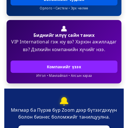
Орлого • Систем • Эрх чөлөө
👤
Биднийг илүү сайн таних
VIP International гэж юу вэ? Хэрхэн ажилладаг
вэ? Дэлхийн компанийн хүчийг нээ.
Компанийг үзэх
Итгэл • Манлайлал • Алсын хараа
🔔
Мягмар ба Пүрэв бүр Zoom дээр бүтээгдэхүүн
болон бизнес боломжийг танилцуулна.