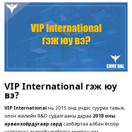
VIP International гэж юу
вэ?
VIP International
нь 2015 онд үндэс сууриа тавьж,
олон жилийн R&D судалгааны дараа
2018 оны
арванхоёрдугаар сард
салбартаа албан ёсоор
нэвтэрсэн дэлхийн wellness компан юм.