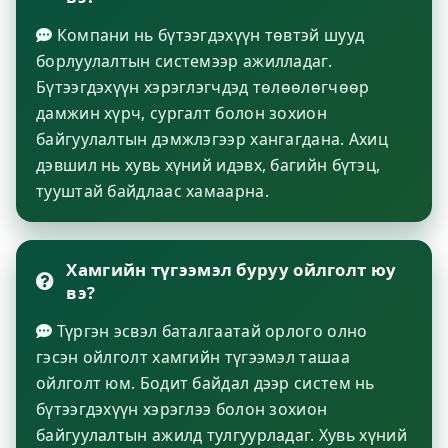
Компани нь бүтээгдэхүүн төвтэй шууд
борлуулалтын системээр ажилладаг.
Бүтээгдэхүүн хэрэглэгчдэд төлөөлөгчөөр
дамжин хүрч, сургалт болон зохион
байгуулалтын дэмжлэгээр хангагдана. Ахиц
дэвшил нь хувь хүний идэвх, багийн бүтэц,
тууштай байдлаас хамаарна.
Хамгийн түгээмэл буруу ойлголт юу
вэ?
Түргэн эсвэл баталгаатай орлого олно
гэсэн ойлголт хамгийн түгээмэл ташаа
ойлголт юм. Бодит байдал дээр систем нь
бүтээгдэхүүн хэрэглээ болон зохион
байгуулалтын ажилд тулгуурладаг. Хувь хүний