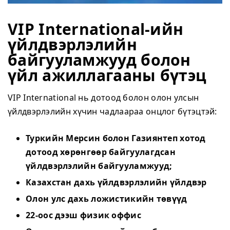
VIP International-ийн
үйлдвэрлэлийн
байгууламжууд болон
үйл ажиллагааны бүтэц
VIP International нь дотоод болон олон улсын
үйлдвэрлэлийн хүчин чадлаараа онцлог бүтэцтэй:
Туркийн Мерсин болон Газиянтеп хотод
дотоод хөрөнгөөр байгуулагдсан
үйлдвэрлэлийн байгууламжууд;
Казахстан дахь үйлдвэрлэлийн үйлдвэр
Олон улс дахь ложистикийн төвүүд
22-оос дээш физик оффис