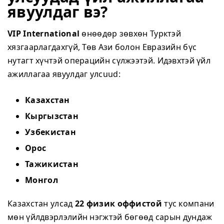
явуулдаг вэ?
VIP International
өнөөдөр зөвхөн Турктэй
хязгаарлагдахгүй, Төв Ази болон Евразийн бүс
нутагт хүчтэй операцийн сүлжээтэй. Идэвхтэй үйл
ажиллагаа явуулдаг улсuud:
Казахстан
Кыргызстан
Узбекистан
Орос
Тажикистан
Монгол
Казахстан улсад
22 физик оффистой
тус компани
мөн үйлдвэрлэлийн нэгжтэй бөгөөд сарын дундаж