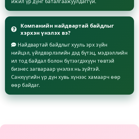
ижил үр дүнг баталгаажуулдаггүй.
Компанийн найдвартай байдлыг
хэрхэн үнэлэх вэ?
Найдвартай байдлыг хууль эрх зүйн
нийцэл, үйлдвэрлэлийн дэд бүтэц, мэдээллийн
ил тод байдал болон бүтээгдэхүүн төвтэй
бизнес загвараар үнэлэх нь зүйтэй.
Санхүүгийн үр дүн хувь хүнээс хамаарч өөр
өөр байдаг.