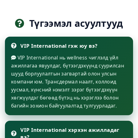
Түгээмэл асуултууд
VIP International гэж юу вэ?
VIP International нь wellness чиглэлд үйл
ажиллагаа явуулдаг, бүтээгдэхүүнд суурилсан
шууд борлуулалтын загвартай олон улсын
компани юм. Трансдермал наалт, коллоид
уусмал, хүнсний нэмэлт зэрэг бүтээгдэхүүн
хөгжүүлдэг бөгөөд бүтэц нь хэрэглээ болон
багийн зохион байгуулалтад тулгуурладаг.
VIP International хэрхэн ажилладаг
вэ?