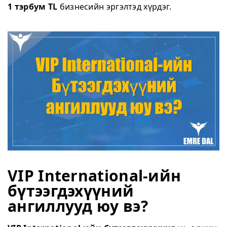
1 тэрбум TL
бизнесийн эргэлтэд хүрдэг.
VIP International-ийн
бүтээгдэхүүний
ангиллууд юу вэ?