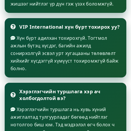
жишээг нийтлэг үр дүн гэж үзэх боломжгүй.
VIP International хүн бүрт тохирох уу?
Хүн бүрт адилхан тохирохгүй. Тогтмол
ажлын бүтэц хүсдэг, багийн ажилд
сонирхолгүй эсвэл урт хугацааны төлөвлөлт
хийхийг хүсдэггүй хүмүүст тохиромжгүй байж
болно.
Хэрэглэгчийн туршлага хэр ач
холбогдолтой вэ?
Хэрэглэгчийн туршлага нь хувь хүний
ажиглалтад тулгуурладаг бөгөөд нийтлэг
нотолгоо биш юм. Тэд мэдээлэл өгч болох ч