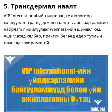
5. Трансдермал наалт
VIP International-ийн инновац технологиор
хөгжүүлсэн трансдермал наалт нь арьсаар дамжин
найрлагыг нийлүүлдэг wellness-ийн шийдэл юм.
Ашиглахад хялбар, практик бөгөөд өдөр тутмын
хэмнэлд тохиромжтой.