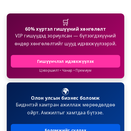
🛒
60% хүртэл гишүүний хөнгөлөлт
VIP гишүүдэд зориулсан — бүтээгдэхүүний
өндөр хөнгөлөлтийг шууд идэвхжүүлээрэй.
Гишүүнчлэл идэвхжүүлэх
Цэвэршилт • Чанар • Премиум
🌍
Олон улсын бизнес боломж
Бидэнтэй хамтран ажиллаж мөрөөдөлдөө
ойрт. Амжилтыг хамтдаа бүтээе.
Боломжийг судлах