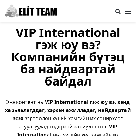
Search
M
VIP International
гэж юу вэ?
Компанийн бүтэц
ба найдвартай
байдал
Энэ контент нь
VIP International гэж юу вэ, хэнд
харьяалагддаг, хэрхэн ажилладаг, найдвартай
эсэх
зэрэг олон хүний хамгийн их сонирхдог
асуултуудад тодорхой хариулт өгнө.
VIP
International
нь сүүлийн үед хамгийн их