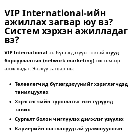
VIP International-ийн
ажиллах загвар юу вэ?
Систем хэрхэн ажилладаг
вэ?
VIP International
нь бүтээгдэхүүн төвтэй
шууд
борлуулалтын (network marketing)
системээр
ажилладаг. Энэхүү загвар нь:
Төлөөлөгчид бүтээгдэхүүнийг хэрэглэгчдэд
танилцуулах
Хэрэглэгчийн туршлагыг нэн түрүүнд
тавих
Сургалт болон чиглүүлэх дэмжлэг үзүүлэх
Кариерийн шатлалуудтай урамшууллын