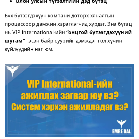
Олон улсын түгээлтийн дэд бүтэц
Бүх бүтээгдэхүүн компани доторх хяналтын
процессоор дамжин хэрэглэгчид хүрдэг. Энэ бүтэц
нь VIP International-ийн
“онцгой бүтээгдэхүүний
шугам”
гэсэн байр суурийг дэмждэг гол хүчин
зүйлүүдийн нэг юм.