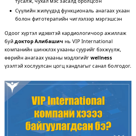
тусалж, чухал мэс засалд оролцсон
Сүүлийн жилүүдэд функциональ анагаах ухаан
болон фитотерапийн чиглэлээр мэргэшсэн
Одоог хүртэл идэвхтэй кардиологичоор ажиллаж
буй
доктор Алибашич
нь VIP International
компанийн шинжлэх ухааны суурийг бэхжүүлж,
өөрийн анагаах ухааны мэдлэгийг
wellness
үзэлтэй хослуулсан цогц хандлагыг санал болгодог.