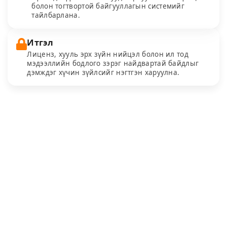
болон тогтвортой байгууллагын системийг
тайлбарлана.
Итгэл
Лиценз, хууль эрх зүйн нийцэл болон ил тод
мэдээллийн бодлого зэрэг найдвартай байдлыг
дэмждэг хүчин зүйлсийг нэгтгэн харуулна.