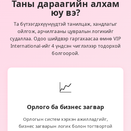
Таны дараагийн алхам
юу вэ?
Та бүтээгдэхүүнүүдтэй танилцаж, хандлагыг
ойлгож, арчилгааны цувралын логикийг
судаллаа. Одоо шийдвэр гаргахаасаа өмнө VIP
International-ийг 4 үндсэн чиглэлээр тодорхой
болгоорой.
📈
Орлого ба бизнес загвар
Орлогын систем хэрхэн ажилладгийг,
бизнес загварын логик болон тогтвортой