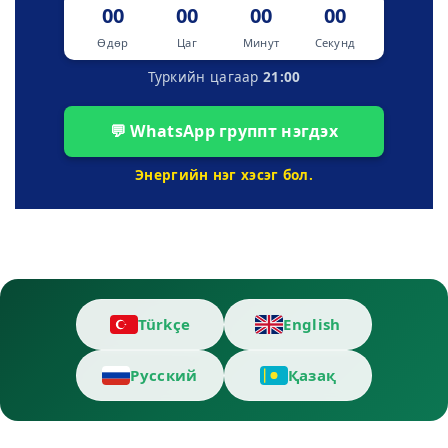
00
00
00
00
Өдөр
Цаг
Минут
Секунд
Туркийн цагаар
21:00
💬 WhatsApp группт нэгдэх
Энергийн нэг хэсэг бол.
Türkçe
English
Русский
Қазақ