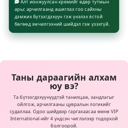
Алт ионжуулсан кремийг өдөр тутмын
арьс арчилгаанд ашиглах гоо сайхны
дэмжих бүтээгдэхүүн гэж үнэлэх ёстой
бөгөөд эмчилгээний шийдэл гэж үзэхгүй.
Таны дараагийн алхам
юу вэ?
Та бүтээгдэхүүнүүдтэй танилцаж, хандлагыг
ойлгож, арчилгааны цувралын логикийг
судаллаа. Одоо шийдвэр гаргахаасаа өмнө VIP
International-ийг 4 үндсэн чиглэлээр тодорхой
болгоорой.