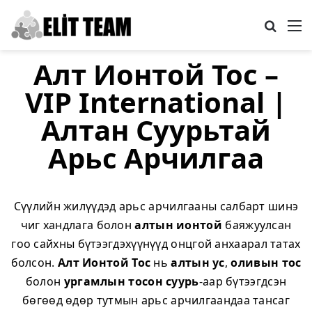
Search
M
Алт Ионтой Тос –
VIP International |
Алтан Суурьтай
Арьс Арчилгаа
Сүүлийн жилүүдэд арьс арчилгааны салбарт шинэ
чиг хандлага болон
алтын ионтой
баяжуулсан
гоо сайхны бүтээгдэхүүнүүд онцгой анхаарал татах
болсон.
Алт Ионтой Тос
нь
алтын ус
,
оливын тос
болон
ургамлын тосон суурь
-аар бүтээгдсэн
бөгөөд өдөр тутмын арьс арчилгаандаа тансаг