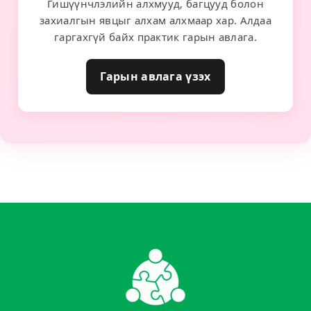
Гишүүнчлэлийн алхмууд, багцууд болон
захиалгын явцыг алхам алхмаар хар. Алдаа
гаргахгүй байх практик гарын авлага.
Гарын авлага үзэх