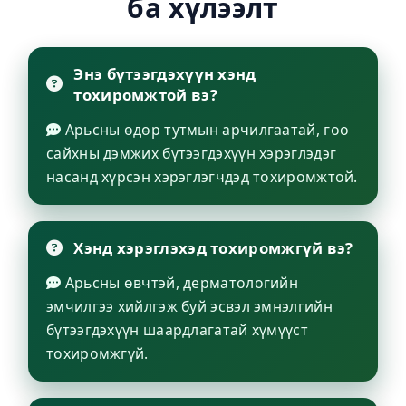
ба хүлээлт
Энэ бүтээгдэхүүн хэнд
тохиромжтой вэ?
Арьсны өдөр тутмын арчилгаатай, гоо
сайхны дэмжих бүтээгдэхүүн хэрэглэдэг
насанд хүрсэн хэрэглэгчдэд тохиромжтой.
Хэнд хэрэглэхэд тохиромжгүй вэ?
Арьсны өвчтэй, дерматологийн
эмчилгээ хийлгэж буй эсвэл эмнэлгийн
бүтээгдэхүүн шаардлагатай хүмүүст
тохиромжгүй.