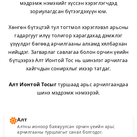
мэдрэмж нэмэхийг хүссэн хэрэглэгчдэд
зориулагдсан бүтээгдэхүүн юм.
Хөнгөн бүтэцтэй тул тогтмол хэрэглэвэл арьсны
гадаргууг илүү толигор харагдахад дэмжлэг
үзүүлдэг бөгөөд арчилгааны алхамд хялбархан
нийцдэг. Загварлаг савлагаа болон орчин үеийн
бүтцээрээ Алт Ионтой Тос нь шинэлэг арчилгаа
хайгчдын сонирхлыг ихээр татдаг.
Алт Ионтой Тосыг
туршаад арьс арчилгаандаа
шинэ мэдрэмж нэмээрэй.
Алт
Алтны ионоор баяжуулсан орчин үеийн арьс
арчилгааны туршлагыг санал болгодог.