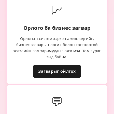
📈
Орлого ба бизнес загвар
Орлогын систем хэрхэн ажилладгийг,
бизнес загварын логик болон тогтвортой
эхлэлийн гол зарчмуудыг олж мэд. Том зураг
энд байна.
Загварыг ойлгох
💬