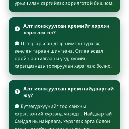
урьдчилан сэргийлэх зорилготой биш юм.
Алт ионжуулсан кремийг хэрхэн
хэрэглэх вэ?
Цэвэр арьсан дээр нимгэн түрхэж,
зөөлөн тараан шингээнэ. Өглөө эсвэл
оройн арчилгааны үед, хувийн
хэрэгцээндээ тохируулан хэрэглэж болно.
Алт ионжуулсан крем найдвартай
юу?
Бүтээгдэхүүнийг гоо сайхны
хэрэглээний хүрээнд үнэлдэг. Найдвартай
байдал нь найрлага, хэрэглэх арга болон
хэрэглэгчийн арьсны онцлогоос