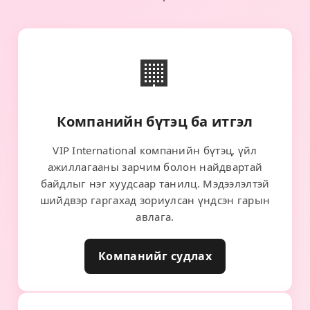
🏢
Компанийн бүтэц ба итгэл
VIP International компанийн бүтэц, үйл
ажиллагааны зарчим болон найдвартай
байдлыг нэг хуудсаар танилц. Мэдээлэлтэй
шийдвэр гаргахад зориулсан үндсэн гарын
авлага.
Компанийг судлах