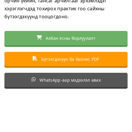
орчин үеийн, тансаг арчилгааг эрхэмлэдэг
хэрэглэгчдэд тохирох практик гоо сайхны
бүтээгдэхүүнд тооцогдоно.
Албан ёсны борлуулалт
Бүтээгдэхүүн ба бизнес PDF
WhatsApp-аар мэдээлэл авах