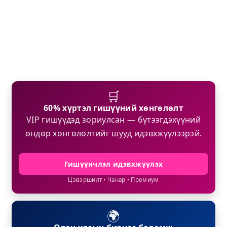
🛒
60% хүртэл гишүүний хөнгөлөлт
VIP гишүүдэд зориулсан — бүтээгдэхүүний
өндөр хөнгөлөлтийг шууд идэвхжүүлээрэй.
Гишүүнчлэл идэвхжүүлэх
Цэвэршилт • Чанар • Премиум
🌍