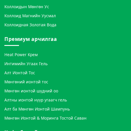
Коллоидын Мөнгөн Ус
Коллоид Магнийн Уусмал
Коллоидная Золотая Вода
Премиум арчилгаа
Heat Power Крем
Интимийн Угаах Гель
Алт Ионтой Тос
Мөнгөний ионтой тос
Мөнгөн ионтой шүдний оо
Алтны ионтой нүүр угаагч гель
Алт ба Мөнгөн Ионтой Шампунь
Мөнгөн Ионтой & Моринга Тостой Саван