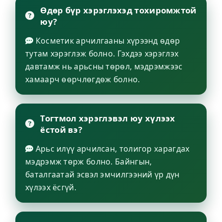
Өдөр бүр хэрэглэхэд тохиромжтой
юу?
Косметик арчилгааны хүрээнд өдөр
тутам хэрэглэж болно. Гэхдээ хэрэглэх
давтамж нь арьсны төрөл, мэдрэмжээс
хамаарч өөрчлөгдөж болно.
Тогтмол хэрэглэвэл юу хүлээх
ёстой вэ?
Арьс илүү арчилсан, толигор харагдах
мэдрэмж төрж болно. Байнгын,
баталгаатай эсвэл эмчилгээний үр дүн
хүлээх ёсгүй.