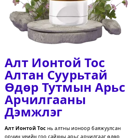
Алт Ионтой Тос
Алтан Суурьтай
Өдөр Тутмын Арьс
Арчилгааны
Дэмжлэг
Алт Ионтой Тос
нь алтны ионоор баяжуулсан
орчин үеийн гоо сайхны арьс арчилгааг өдөр