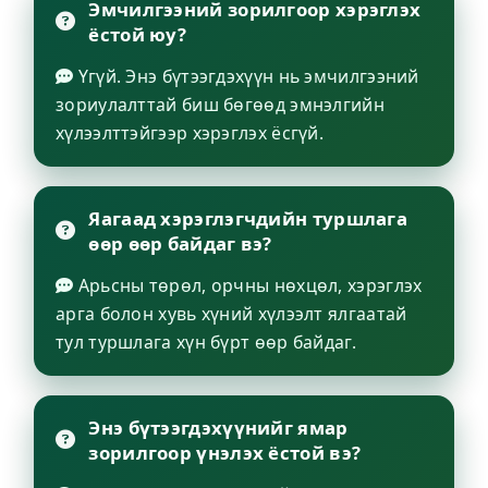
Эмчилгээний зорилгоор хэрэглэх
ёстой юу?
Үгүй. Энэ бүтээгдэхүүн нь эмчилгээний
зориулалттай биш бөгөөд эмнэлгийн
хүлээлттэйгээр хэрэглэх ёсгүй.
Яагаад хэрэглэгчдийн туршлага
өөр өөр байдаг вэ?
Арьсны төрөл, орчны нөхцөл, хэрэглэх
арга болон хувь хүний хүлээлт ялгаатай
тул туршлага хүн бүрт өөр байдаг.
Энэ бүтээгдэхүүнийг ямар
зорилгоор үнэлэх ёстой вэ?