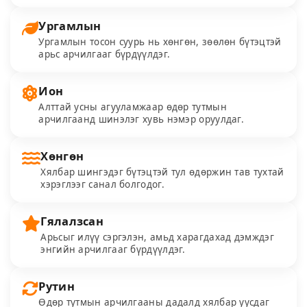
Ургамлын
Ургамлын тосон суурь нь хөнгөн, зөөлөн бүтэцтэй
арьс арчилгааг бүрдүүлдэг.
Ион
Алттай усны агууламжаар өдөр тутмын
арчилгаанд шинэлэг хувь нэмэр оруулдаг.
Хөнгөн
Хялбар шингэдэг бүтэцтэй тул өдөржин тав тухтай
хэрэглээг санал болгодог.
Гялалзсан
Арьсыг илүү сэргэлэн, амьд харагдахад дэмждэг
энгийн арчилгааг бүрдүүлдэг.
Рутин
Өдөр тутмын арчилгааны дадалд хялбар уусдаг