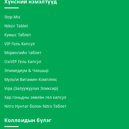
Хүнсний нэмэлтүүд
Stop Mix
Niksir Tablet
Кумыс Таблет
VIP Гель Капсул
Морингийн таблет
OxiVIP Гель Капсул
Эпимедиум & Чакшыр
Мульти Витамин Комплекс
Vipa (Залуужуулах Эликсир)
Хар гоньдны зөөлөн гел капсул
Nitro Нунтаг болон Nitro Таблет
Коллоидын бүлэг