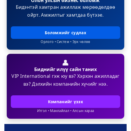
Олон улсын бизнес боломж
Бидэнтэй хамтран ажиллаж мөрөөдөлдөө
ойрт. Амжилтыг хамтдаа бүтээе.
Боломжийг судлах
Орлого • Систем • Эрх чөлөө
👤
Биднийг илүү сайн таних
VIP International гэж юу вэ? Хэрхэн ажилладаг
вэ? Дэлхийн компанийн хүчийг нээ.
Компанийг үзэх
Итгэл • Манлайлал • Алсын хараа