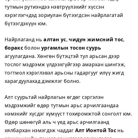
тутмын рутиэндээ нэвтрүүлэхийг хүссэн
хэрэглэгчдэд зориулан бүтээгдсэн найрлагатай
бүтээгдэхүүн юм.
Найрлаганд нь
алтан ус
,
чидун жимсний тос
,
боракс
болон
ургамлын тосон суурь
агуулагдана. Хөнгөн бүтэцтэй тул арьсан дээр
тослог мэдрэмж үлдээхгүйгээр амархан шингэж,
тогтмол хэрэглэвэл арьсны гадаргууг илүү жигд
харагдуулахад дэмжлэг болно.
Алт суурьтай найрлагын өгдөг сэргэлэн
мэдрэмжийг өдөр тутмын арьс арчилгаандаа
нэмэхийг хүсдэг хүмүүст тохиромжтой сонголт юм.
Өдөр шөнөгүй аль ч үед арьс арчилгаанд
хялбархан нэмэгдэж чаддаг
Алт Ионтой Тос
нь