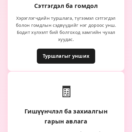
Сэтгэгдэл ба гомдол
Хэрэглэгчдийн туршлага, түгээмэл сэтгэгдэл
болон гомдлын сэдвүүдийг нэг дороос унш.
Бодит хүлээлт бий болгоход хамгийн чухал
хуудас.
Туршлагыг унших
🧾
Гишүүнчлэл ба захиалгын
гарын авлага