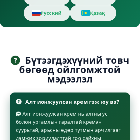
Русский
Қазақ
Бүтээгдэхүүний товч
бөгөөд ойлгомжтой
мэдээлэл
Алт ионжуулсан крем гэж юу вэ?
Алт ионжуулсан крем нь алтны ус
болон ургамлын гаралтай кремэн
суурьтай, арьсны өдөр тутмын арчилгааг
дэмжих зориулалттай гоо сайхны