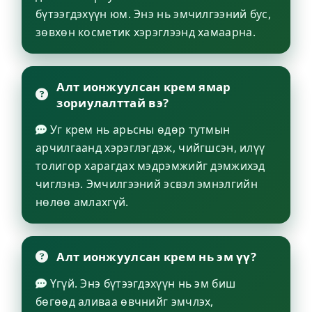
бүтээгдэхүүн юм. Энэ нь эмчилгээний бус,
зөвхөн косметик хэрэглээнд хамаарна.
Алт ионжуулсан крем ямар
зориулалттай вэ?
Уг крем нь арьсны өдөр тутмын
арчилгаанд хэрэглэгдэж, чийгшсэн, илүү
толигор харагдах мэдрэмжийг дэмжихэд
чиглэнэ. Эмчилгээний эсвэл эмнэлгийн
нөлөө амлахгүй.
Алт ионжуулсан крем нь эм үү?
Үгүй. Энэ бүтээгдэхүүн нь эм биш
бөгөөд аливаа өвчнийг эмчлэх,