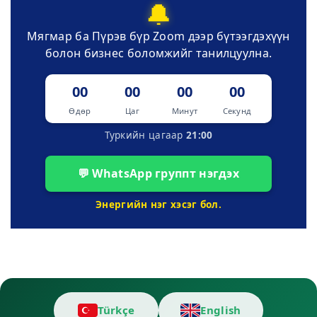
🔔
Мягмар ба Пүрэв бүр Zoom дээр бүтээгдэхүүн
болон бизнес боломжийг танилцуулна.
00
00
00
00
Өдөр
Цаг
Минут
Секунд
Туркийн цагаар
21:00
💬 WhatsApp группт нэгдэх
Энергийн нэг хэсэг бол.
Türkçe
English