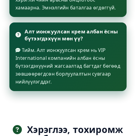
хамаарна. Эмнэлгийн баталгаа өгдөггүй.
Алт ионжуулсан крем албан ёсны
бүтээгдэхүүн мөн үү?
Тийм. Алт ионжуулсан крем нь VIP
International компанийн албан ёсны
бүтээгдэхүүний жагсаалтад багтдаг бөгөөд
зөвшөөрөгдсөн борлуулалтын сувгаар
нийлүүлэгддэг.
Хэрэглээ, тохиромж