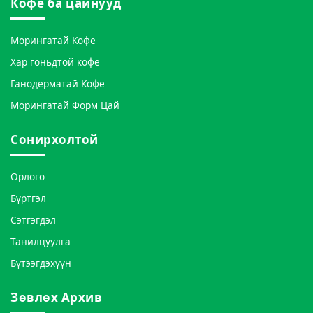
Кофе ба цайнууд
Морингатай Кофе
Хар гоньдтой кофе
Ганодерматай Кофе
Морингатай Форм Цай
Сонирхолтой
Орлого
Бүртгэл
Сэтгэгдэл
Танилцуулга
Бүтээгдэхүүн
Зөвлөх Архив