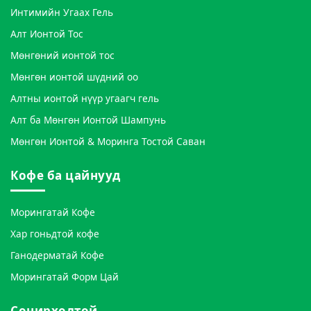
Интимийн Угаах Гель
Алт Ионтой Тос
Мөнгөний ионтой тос
Мөнгөн ионтой шүдний оо
Алтны ионтой нүүр угаагч гель
Алт ба Мөнгөн Ионтой Шампунь
Мөнгөн Ионтой & Моринга Тостой Саван
Кофе ба цайнууд
Морингатай Кофе
Хар гоньдтой кофе
Ганодерматай Кофе
Морингатай Форм Цай
Сонирхолтой