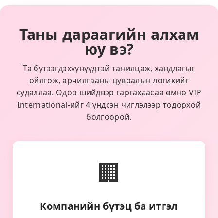
Таны дараагийн алхам
юу вэ?
Та бүтээгдэхүүнүүдтэй танилцаж, хандлагыг
ойлгож, арчилгааны цувралын логикийг
судаллаа. Одоо шийдвэр гаргахаасаа өмнө VIP
International-ийг 4 үндсэн чиглэлээр тодорхой
болгоорой.
🏢
Компанийн бүтэц ба итгэл