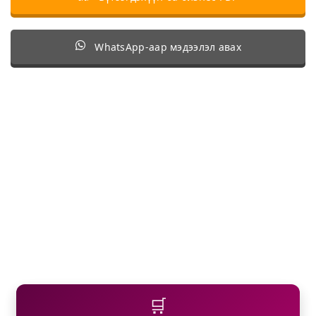
WhatsApp-аар мэдээлэл авах
🛒