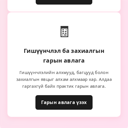
🧾
Гишүүнчлэл ба захиалгын
гарын авлага
Гишүүнчлэлийн алхмууд, багцууд болон
захиалгын явцыг алхам алхмаар хар. Алдаа
гаргахгүй байх практик гарын авлага.
Гарын авлага үзэх