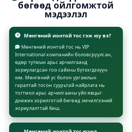
бөгөөд ойлгомжтой
мэдээлэл
Мөнгөний ионтой тос гэж юу вэ?
Мөнгөний ионтой тос нь VIP
International компанийн боловсруулсан,
өдөр тутмын арьс арчилгаанд
зориулагдсан гоо сайхны бүтээгдэхүүн
юм. Мөнгөний ус болон ургамлын
гаралтай тосон суурьтай найрлага нь
тогтмол арьс арчилгааны үйл явцыг
дэмжих зорилготой бөгөөд эмчилгээний
зориулалттай биш.
Мөнгөний ионтой тос юунд