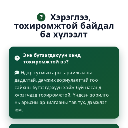
Хэрэглээ,
тохиромжтой байдал
ба хүлээлт
Энэ бүтээгдэхүүн хэнд
тохиромжтой вэ?
Өдөр тутмын арьс арчилгааны
дадалтай, дэмжих зориулалттай гоо
сайхны бүтээгдэхүүн хайж буй насанд
хүрэгчдэд тохиромжтой. Үндсэн зорилго
нь арьсны арчилгааны тав тух, дэмжлэг
юм.