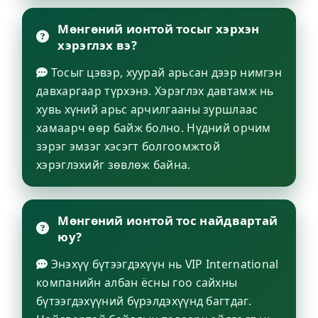
Мөнгөний ионтой тосыг хэрхэн
хэрэглэх вэ?
Тосыг цэвэр, хуурай арьсан дээр нимгэн
давхаргаар түрхэнэ. Хэрэглэх давтамж нь
хувь хүний арьс арчилгааны зуршлаас
хамаарч өөр байж болно. Нүдний орчим
зэрэг эмзэг хэсэгт болгоомжтой
хэрэглэхийг зөвлөж байна.
Мөнгөний ионтой тос найдвартай
юу?
Энэхүү бүтээгдэхүүн нь VIP International
компанийн албан ёсны гоо сайхны
бүтээгдэхүүний бүрэлдэхүүнд багтдаг.