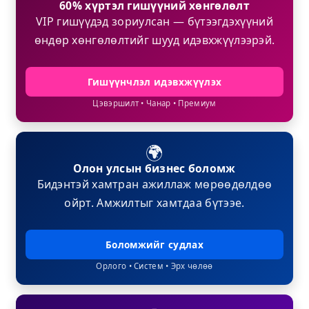
60% хүртэл гишүүний хөнгөлөлт
VIP гишүүдэд зориулсан — бүтээгдэхүүний
өндөр хөнгөлөлтийг шууд идэвхжүүлээрэй.
Гишүүнчлэл идэвхжүүлэх
Цэвэршилт • Чанар • Премиум
🌍
Олон улсын бизнес боломж
Бидэнтэй хамтран ажиллаж мөрөөдөлдөө
ойрт. Амжилтыг хамтдаа бүтээе.
Боломжийг судлах
Орлого • Систем • Эрх чөлөө