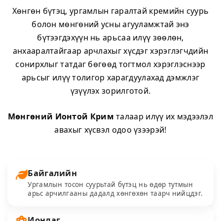
Хөнгөн бүтэц, ургамлын гаралтай кремийн суурь
болон мөнгөний усны агууламжтай энэ
бүтээгдэхүүн нь арьсаа илүү зөөлөн,
анхааралтайгаар арчлахыг хүсдэг хэрэглэгчдийн
сонирхлыг татдаг бөгөөд тогтмол хэрэглэснээр
арьсыг илүү толигор харагдуулахад дэмжлэг
үзүүлэх зорилготой.
Мөнгөний Ионтой Крим
талаар илүү их мэдээлэл
авахыг хүсвэл одоо үзээрэй!
Байгалийн
Ургамлын тосон суурьтай бүтэц нь өдөр тутмын
арьс арчилгааны дадалд хөнгөхөн таарч нийцдэг.
Ионлаг