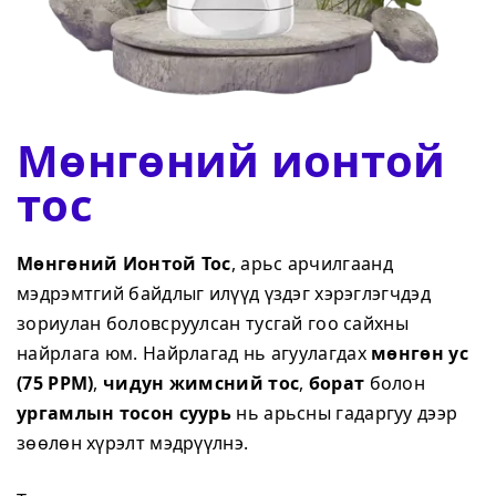
Мөнгөний ионтой
тос
Мөнгөний Ионтой Тос
, арьс арчилгаанд
мэдрэмтгий байдлыг илүүд үздэг хэрэглэгчдэд
зориулан боловсруулсан тусгай гоо сайхны
найрлага юм. Найрлагад нь агуулагдах
мөнгөн ус
(75 PPM)
,
чидун жимсний тос
,
борат
болон
ургамлын тосон суурь
нь арьсны гадаргуу дээр
зөөлөн хүрэлт мэдрүүлнэ.