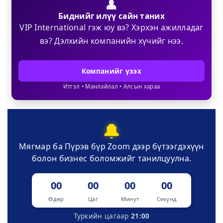
👤
Биднийг илүү сайн таних
VIP International гэж юу вэ? Хэрхэн ажилладаг
вэ? Дэлхийн компанийн хүчийг нээ.
Компанийг үзэх
Итгэл • Манлайлал • Алсын хараа
🔔
Мягмар ба Пүрэв бүр Zoom дээр бүтээгдэхүүн
болон бизнес боломжийг танилцуулна.
00
00
00
00
Өдөр
Цаг
Минут
Секунд
Туркийн цагаар
21:00