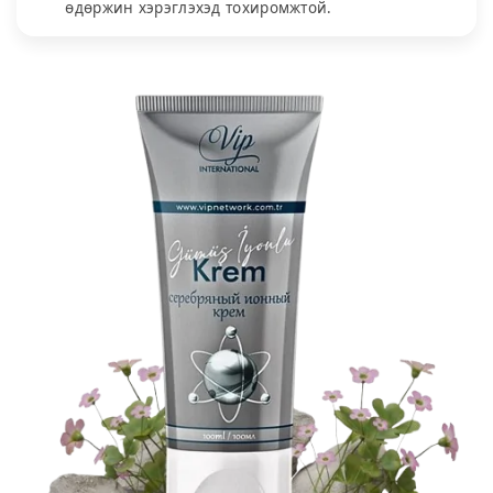
өдөржин хэрэглэхэд тохиромжтой.