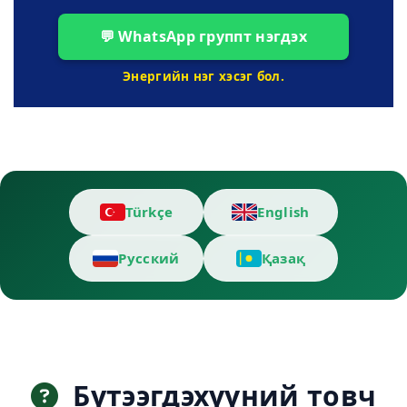
💬 WhatsApp группт нэгдэх
Энергийн нэг хэсэг бол.
Türkçe
English
Русский
Қазақ
Бүтээгдэхүүний товч