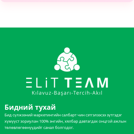
Бидний тухай
Бид сүлжээний маркетингийн салбарт чин сэтгэлээсээ зүтгэдэг
хүмүүст зориулан 100% энгийн, хялбар давтагдах онцгой ажлын
төлөвлөгөөнүүдийг санал болгодог.