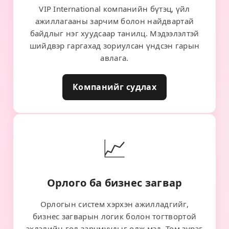
VIP International компанийн бүтэц, үйл
ажиллагааны зарчим болон найдвартай
байдлыг нэг хуудсаар танилц. Мэдээлэлтэй
шийдвэр гаргахад зориулсан үндсэн гарын
авлага.
Компанийг судлах
📈
Орлого ба бизнес загвар
Орлогын систем хэрхэн ажилладгийг,
бизнес загварын логик болон тогтвортой
эхлэлийн гол зарчмуудыг олж мэд. Том зураг