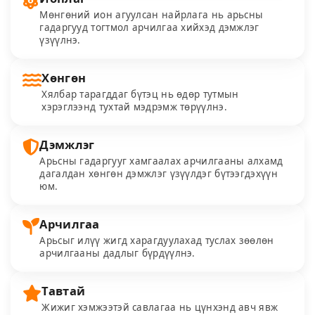
Мөнгөний ион агуулсан найрлага нь арьсны
гадаргууд тогтмол арчилгаа хийхэд дэмжлэг
үзүүлнэ.
Хөнгөн
Хялбар тарагддаг бүтэц нь өдөр тутмын
хэрэглээнд тухтай мэдрэмж төрүүлнэ.
Дэмжлэг
Арьсны гадаргууг хамгаалах арчилгааны алхамд
дагалдан хөнгөн дэмжлэг үзүүлдэг бүтээгдэхүүн
юм.
Арчилгаа
Арьсыг илүү жигд харагдуулахад туслах зөөлөн
арчилгааны дадлыг бүрдүүлнэ.
Тавтай
Жижиг хэмжээтэй савлагаа нь цүнхэнд авч явж