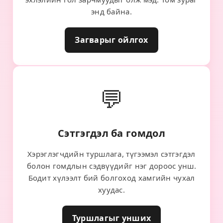
энд байна.
Загварыг ойлгох
💬
Сэтгэгдэл ба гомдол
Хэрэглэгчдийн туршлага, түгээмэл сэтгэгдэл
болон гомдлын сэдвүүдийг нэг дороос унш.
Бодит хүлээлт бий болгоход хамгийн чухал
хуудас.
Туршлагыг унших