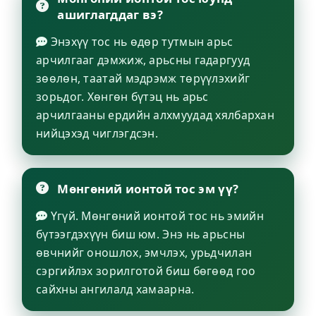
ашиглагддаг вэ?
Энэхүү тос нь өдөр тутмын арьс
арчилгааг дэмжиж, арьсны гадаргууд
зөөлөн, таатай мэдрэмж төрүүлэхийг
зорьдог. Хөнгөн бүтэц нь арьс
арчилгааны ердийн алхмуудад хялбархан
нийцэхэд чиглэгдсэн.
Мөнгөний ионтой тос эм үү?
Үгүй. Мөнгөний ионтой тос нь эмийн
бүтээгдэхүүн биш юм. Энэ нь арьсны
өвчнийг оношлох, эмчлэх, урьдчилан
сэргийлэх зорилготой биш бөгөөд гоо
сайхны ангилалд хамаарна.