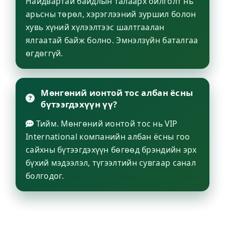
Найдвартай байдлын талаарх ойлголт нь
арьсны төрөл, хэрэглээний зуршил болон
хувь хүний хүлээлтээс шалтгаалан
ялгаатай байж болно. Эмнэлзүйн баталгаа
өгдөггүй.
Мөнгөний ионтой тос албан ёсны
бүтээгдэхүүн үү?
Тийм. Мөнгөний ионтой тос нь VIP
International компанийн албан ёсны гоо
сайхны бүтээгдэхүүн бөгөөд брэндийн эрх
бүхий мэдээлэл, түгээлтийн сувгаар санал
болгодог.