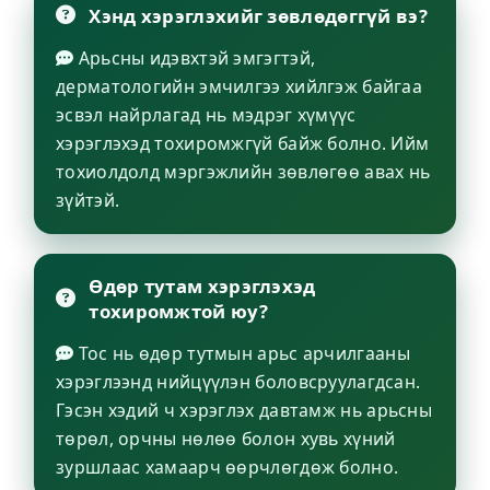
Хэнд хэрэглэхийг зөвлөдөггүй вэ?
Арьсны идэвхтэй эмгэгтэй,
дерматологийн эмчилгээ хийлгэж байгаа
эсвэл найрлагад нь мэдрэг хүмүүс
хэрэглэхэд тохиромжгүй байж болно. Ийм
тохиолдолд мэргэжлийн зөвлөгөө авах нь
зүйтэй.
Өдөр тутам хэрэглэхэд
тохиромжтой юу?
Тос нь өдөр тутмын арьс арчилгааны
хэрэглээнд нийцүүлэн боловсруулагдсан.
Гэсэн хэдий ч хэрэглэх давтамж нь арьсны
төрөл, орчны нөлөө болон хувь хүний
зуршлаас хамаарч өөрчлөгдөж болно.