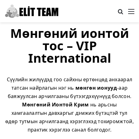
Search
M
Мөнгөний ионтой
тос – VIP
International
Сүүлийн жилүүдэд гоо сайхны ертөнцөд анхаарал
татсан найрлагын нэг нь
мөнгөн ионууд
-аар
баяжуулсан арчилгааны бүтээгдэхүүнүүд болсон.
Мөнгөний Ионтой Крим
нь арьсны
хамгаалалтын давхаргыг дэмжих бүтэцтэй тул
өдөр тутмын арчилгаанд хэрэглэхэд тохиромжтой,
практик хэрэглээ санал болгодог.