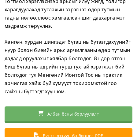
Тогтмол хэрэглэснээр арьсыг илүү жигд, толигор
харагдуулахад туслахын зэрэгцээ өдөр тутмын
гадны нөлөөллөөс хамгаалсан шиг давхарга мэт
мэдрэмж төрүүлнэ.
Хөнгөн, хурдан шингэдэг бүтэц нь бүтээгдэхүүнийг
нүүр болон биеийн арьс арчилгааны өдөр тутмын
дадалд оруулахыг хялбар болгодог. Өндөр өтгөн
биш бүтэц нь өдрийн турш тухтай хэрэглээг бий
болгодог тул Мөнгөний Ионтой Тос нь практик
арчилгаа хайж буй хүмүүст тохиромжтой гоо
сайхны бүтээгдэхүүн юм.
Албан ёсны борлуулалт
Бүтээгдэхүүн ба бизнес PDF