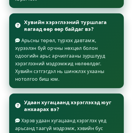
Хувийн хэрэглээний туршлага
яагаад өөр өөр байдаг вэ?
Арьсны төрөл, түрхэх давтамж,
хүрээлэн буй орчны нөхцөл болон
одоогийн арьс арчилгааны зуршлууд
хэрэглээний мэдрэмжид нөлөөлдөг.
Хувийн сэтгэгдэл нь шинжлэх ухааны
нотолгоо биш юм.
Удаан хугацаанд хэрэглэхэд юуг
анхаарах вэ?
Хэрэв удаан хугацаанд хэрэглэх үед
арьсанд таагүй мэдрэмж, хэвийн бус