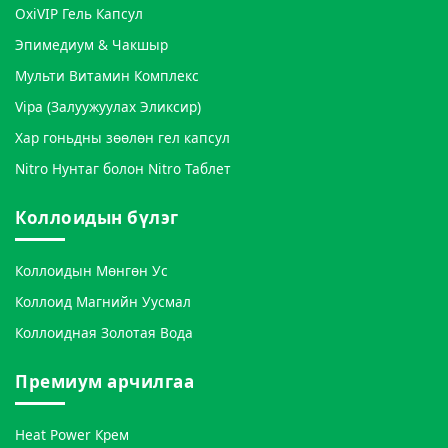
OxiVIP Гель Капсул
Эпимедиум & Чакшыр
Мульти Витамин Комплекс
Vipa (Залуужуулах Эликсир)
Хар гоньдны зөөлөн гел капсул
Nitro Нунтаг болон Nitro Таблет
Коллоидын бүлэг
Коллоидын Мөнгөн Ус
Коллоид Магнийн Уусмал
Коллоидная Золотая Вода
Премиум арчилгаа
Heat Power Крем