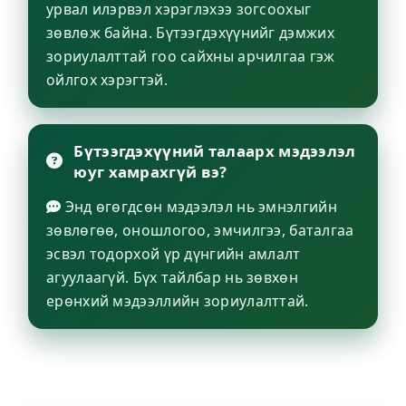
урвал илэрвэл хэрэглэхээ зогсоохыг
зөвлөж байна. Бүтээгдэхүүнийг дэмжих
зориулалттай гоо сайхны арчилгаа гэж
ойлгох хэрэгтэй.
Бүтээгдэхүүний талаарх мэдээлэл
юуг хамрахгүй вэ?
Энд өгөгдсөн мэдээлэл нь эмнэлгийн
зөвлөгөө, оношлогоо, эмчилгээ, баталгаа
эсвэл тодорхой үр дүнгийн амлалт
агуулаагүй. Бүх тайлбар нь зөвхөн
ерөнхий мэдээллийн зориулалттай.