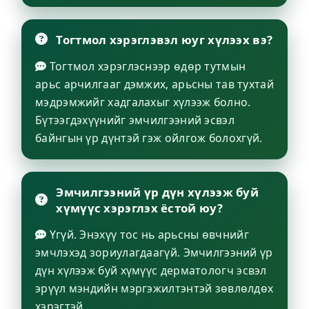
Тогтмол хэрэглэвэл юуг хүлээх вэ?
Тогтмол хэрэглэснээр өдөр тутмын
арьс арчилгааг дэмжих, арьсны тав тухтай
мэдрэмжийг хадгалахыг хүлээж болно.
Бүтээгдэхүүнийг эмчилгээний эсвэл
байнгын үр дүнтэй гэж ойлгож болохгүй.
Эмчилгээний үр дүн хүлээж буй
хүмүүс хэрэглэх ёстой юу?
Үгүй. Энэхүү тос нь арьсны өвчнийг
эмчлэхэд зориулагдаагүй. Эмчилгээний үр
дүн хүлээж буй хүмүүс дерматологч эсвэл
эрүүл мэндийн мэргэжилтэнтэй зөвлөлдөх
хэрэгтэй.