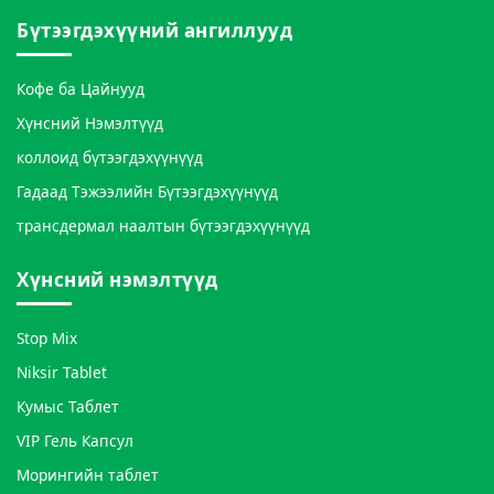
Бүтээгдэхүүний ангиллууд
Кофе ба Цайнууд
Хүнсний Нэмэлтүүд
коллоид бүтээгдэхүүнүүд
Гадаад Тэжээлийн Бүтээгдэхүүнүүд
трансдермал наалтын бүтээгдэхүүнүүд
Хүнсний нэмэлтүүд
Stop Mix
Niksir Tablet
Кумыс Таблет
VIP Гель Капсул
Морингийн таблет