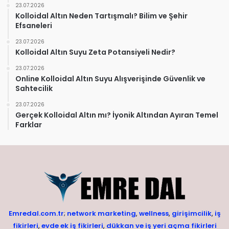
23.07.2026
Kolloidal Altın Neden Tartışmalı? Bilim ve Şehir
Efsaneleri
23.07.2026
Kolloidal Altın Suyu Zeta Potansiyeli Nedir?
23.07.2026
Online Kolloidal Altın Suyu Alışverişinde Güvenlik ve
Sahtecilik
23.07.2026
Gerçek Kolloidal Altın mı? İyonik Altından Ayıran Temel
Farklar
Emredal.com.tr
;
network marketing
,
wellness
,
girişimcilik
,
iş
fikirleri
,
evde ek iş fikirleri
,
dükkan ve iş yeri açma fikirleri