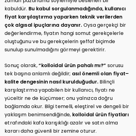
zaman pazarlama söylemiyle beslenen bir
kabuldür.
Bu kabul sorgulanmadığında, kullanıcı
fiyat karşılaştırma yaparken teknik verilerden
çok algısal ipuçlarına dayanır.
Oysa gerçekçi bir
değerlendirme, fiyatın hangi somut gerekçelerle
oluştuğunu ve bu gerekçelerin şeffaf biçimde
sunulup sunulmadığını görmeyi gerektirir.
Sonuç olarak,
“kolloidal ürün pahalı mı?”
sorusu
tek başına anlamlı değildir;
asıl önemli olan fiyat–
kalite dengesinin nasıl kurulduğudur.
Bilinçli
karşılaştırma yapabilen bir kullanıcı, fiyatı ne
yüceltir ne de küçümser; onu yalnızca doğru
bağlamda okur. Bilgi temelli, eleştirel ve dengeli bir
yaklaşım benimsendiğinde,
kolloidal ürün fiyatları
etrafındaki kafa karışıklığı azalır ve satın alma
kararı daha güvenli bir zemine oturur.