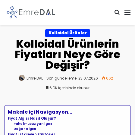
Arama 
M
Kolloidal Ürünler
Kolloidal Ürünlerin
Fiyatları Neye Göre
Değişir?
Emre DAL
Son güncelleme: 23.07.2026
662
6 DK içerisinde okunur
Makale içi Navigasyon...
Fiyat Algısı Nasıl Oluşur?
Pahalı–ucuz yanılgısı
Değer algısı
Fiyatı Etkileyen Faktörler