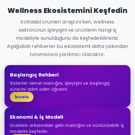
Wellness Ekosistemini Keşfedin
Kolloidal ürünleri araştırırken, wellness
sektörünün işleyişini ve ürünlerin hangi iş
modeliyle sunulduğunu da keşfedebilirsiniz.
Aşağıdaki rehberler bu ekosistemi daha yakından
tanımanıza yardımcı olacaktır.
Başlangıç Rehberi
Sistemin temel mantığını, işleyişini ve başlangıç
sürecini adım adım öğrenin.
İncele
Ekonomi & İş Modeli
Ürünlerin arkasındaki gelir mantığını ve sürdürülebilir iş
modelini keşfedin.