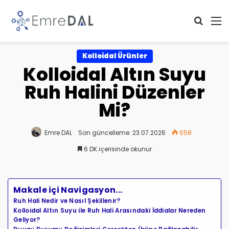
Arama 
M
Kolloidal Ürünler
Kolloidal Altın Suyu
Ruh Halini Düzenler
Mi?
Emre DAL
Son güncelleme: 23.07.2026
658
6 DK içerisinde okunur
Makale içi Navigasyon...
Ruh Hali Nedir ve Nasıl Şekillenir?
Kolloidal Altın Suyu ile Ruh Hali Arasındaki İddialar Nereden
Geliyor?