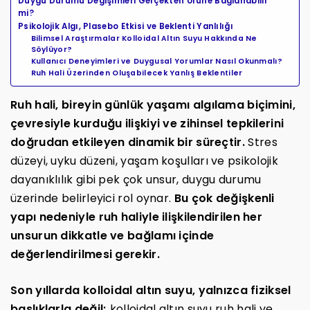
Duygu Durumu Değişimleri Gerçekten Ürüne Bağlanabilir
mi?
Psikolojik Algı, Plasebo Etkisi ve Beklenti Yanlılığı
Bilimsel Araştırmalar Kolloidal Altın Suyu Hakkında Ne
Söylüyor?
Kullanıcı Deneyimleri ve Duygusal Yorumlar Nasıl Okunmalı?
Ruh Hali Üzerinden Oluşabilecek Yanlış Beklentiler
Ruh hali, bireyin günlük yaşamı algılama biçimini,
çevresiyle kurduğu ilişkiyi ve zihinsel tepkilerini
doğrudan etkileyen dinamik bir süreçtir.
Stres
düzeyi, uyku düzeni, yaşam koşulları ve psikolojik
dayanıklılık gibi pek çok unsur, duygu durumu
üzerinde belirleyici rol oynar.
Bu çok değişkenli
yapı nedeniyle ruh haliyle ilişkilendirilen her
unsurun dikkatle ve bağlamı içinde
değerlendirilmesi gerekir.
Son yıllarda kolloidal altın suyu, yalnızca fiziksel
başlıklarla değil;
kolloidal altın suyu ruh hali ve