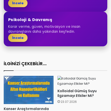
İncele
Psikoloji & Davranış
Karar verme, güven, motivasyon ve insan
davranışlarını daha yakından keşfedin.
İncele
İLGİNİZİ ÇEKEBİLİR....
Kolloidal Gümüş Suyu
Egzamayı Etkiler Mi?
23.07.2026
Kanser Araştırmalarında