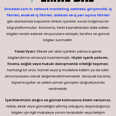
Emredal.com.tr
;
network marketing
,
wellness
,
girişimcilik
,
iş
fikirleri
,
evde ek iş fikirleri
,
dükkan ve iş yeri açma fikirleri
gibi alanlarında kapsamlı rehber içerikler sunan bağımsız bir
bilgi platformudur. Amacımız, farklı kaynaklardan elde edilen
bilgileri analiz ederek okuyuculara anlaşılır, tarafsız ve güncel
bilgiler sunmaktır.
Yasal Uyarı:
Sitede yer alan içerikler yalnızca genel
bilgilendirme amacıyla hazırlanmıştır.
Hiçbir içerik yatırım,
finans, sağlık veya hukuki danışmanlık niteliği taşımaz;
herhangi bir ürün, hizmet veya iş modeline katılım ya da satın
alma tavsiyesi olarak değerlendirilmemelidir. Alınacak kararlar,
kişisel koşullar ve yetkili uzman görüşleri doğrultusunda
verilmelidir.
İçeriklerimizin doğru ve güncel kalmasına önem veriyoruz.
Hatalı, eksik veya güncelliğini yitirmiş olduğunu düşündüğünüz
bilgiler için ilgili makaleye yorum bırakabilir veya iletişim