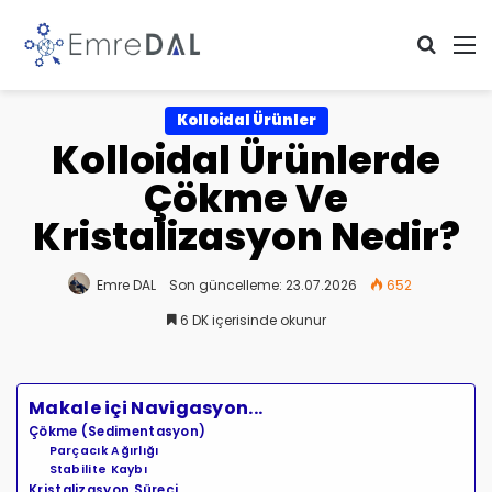
Arama 
M
Kolloidal Ürünler
Kolloidal Ürünlerde
Çökme Ve
Kristalizasyon Nedir?
Emre DAL
Son güncelleme: 23.07.2026
652
6 DK içerisinde okunur
Makale içi Navigasyon...
Çökme (Sedimentasyon)
Parçacık Ağırlığı
Stabilite Kaybı
Kristalizasyon Süreci